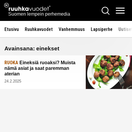
Siirry
Ruuhkavuodet.fi
Hae
sisältöön
Vali
Suomen lempein perhemedia
Etusivu
Ruuhkavuodet
Vanhemmuus
Lapsiperhe
Uutise
Avainsana:
einekset
RUOKA
Eineksiä ruoaksi? Muista
nämä asiat ja saat paremman
aterian
24.2.2025