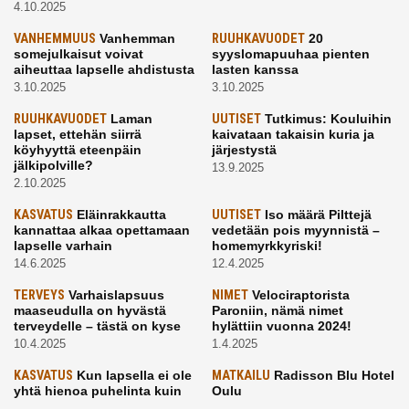
4.10.2025
VANHEMMUUS
Vanhemman
RUUHKAVUODET
20
somejulkaisut voivat
syyslomapuuhaa pienten
aiheuttaa lapselle ahdistusta
lasten kanssa
3.10.2025
3.10.2025
RUUHKAVUODET
Laman
UUTISET
Tutkimus: Kouluihin
lapset, ettehän siirrä
kaivataan takaisin kuria ja
köyhyyttä eteenpäin
järjestystä
jälkipolville?
13.9.2025
2.10.2025
KASVATUS
Eläinrakkautta
UUTISET
Iso määrä Pilttejä
kannattaa alkaa opettamaan
vedetään pois myynnistä –
lapselle varhain
homemyrkkyriski!
14.6.2025
12.4.2025
TERVEYS
Varhaislapsuus
NIMET
Velociraptorista
maaseudulla on hyvästä
Paroniin, nämä nimet
terveydelle – tästä on kyse
hylättiin vuonna 2024!
10.4.2025
1.4.2025
KASVATUS
Kun lapsella ei ole
MATKAILU
Radisson Blu Hotel
yhtä hienoa puhelinta kuin
Oulu
kavereilla
24.3.2025