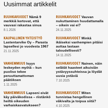
Uusimmat artikkelit
RUUHKAVUODET
Nämä 9
RUUHKAVUODET
Vauvan
merkkiä kertovat, että
nukuttaminen huudattamalla
vauvasi rakastaa sinua
– oikein vai ei?
8.1.2026
24.11.2025
KAUPALLINEN YHTEISTYÖ
RUUHKAVUODET
Minkä
Lastentarvike Oy – Parasta
ikäiseksi vanhempien pitäisi
lapsellesi jo vuodesta 1967
auttaa lastaan
taloudellisesti?
21.11.2025
14.11.2025
VANHEMMUUS
Isyys
RUUHKAVUODET
Nainen, näin
leskeyden myötä – kun
selätät haasteet aikuisiän
puoliso tekee
ystävyyssuhteissa ja löydät
peruuttamattoman
uusia ystäviä
päätöksen
7.10.2025
1.11.2025
VANHEMMUUS
Lapseni eivät
RUUHKAVUODET
Miten
käy päiväkodissa – riistänkö
tunnistaa hengellinen
heiltä oikeuden
väkivalta ja toipua siitä?
varhaiskasvatukseen?
4.10.2025