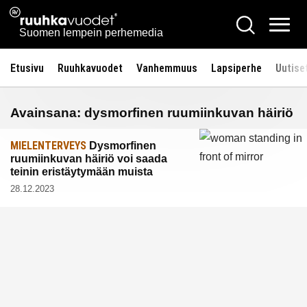
Siirry
Ruuhkavuodet.fi
Hae
sisältöön
Vali
Suomen lempein perhemedia
Etusivu
Ruuhkavuodet
Vanhemmuus
Lapsiperhe
Uutise
Avainsana:
dysmorfinen ruumiinkuvan häiriö
MIELENTERVEYS
Dysmorfinen
ruumiinkuvan häiriö voi saada
teinin eristäytymään muista
28.12.2023