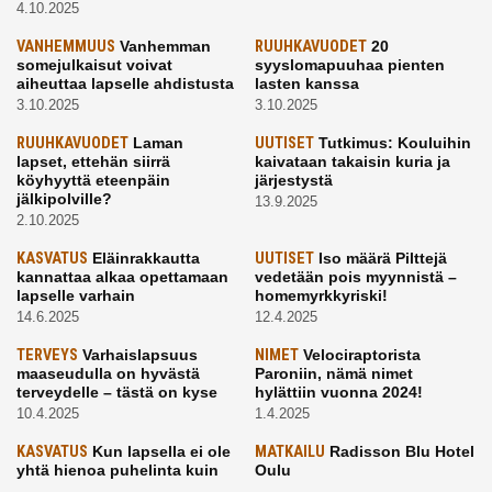
4.10.2025
VANHEMMUUS
Vanhemman
RUUHKAVUODET
20
somejulkaisut voivat
syyslomapuuhaa pienten
aiheuttaa lapselle ahdistusta
lasten kanssa
3.10.2025
3.10.2025
RUUHKAVUODET
Laman
UUTISET
Tutkimus: Kouluihin
lapset, ettehän siirrä
kaivataan takaisin kuria ja
köyhyyttä eteenpäin
järjestystä
jälkipolville?
13.9.2025
2.10.2025
KASVATUS
Eläinrakkautta
UUTISET
Iso määrä Pilttejä
kannattaa alkaa opettamaan
vedetään pois myynnistä –
lapselle varhain
homemyrkkyriski!
14.6.2025
12.4.2025
TERVEYS
Varhaislapsuus
NIMET
Velociraptorista
maaseudulla on hyvästä
Paroniin, nämä nimet
terveydelle – tästä on kyse
hylättiin vuonna 2024!
10.4.2025
1.4.2025
KASVATUS
Kun lapsella ei ole
MATKAILU
Radisson Blu Hotel
yhtä hienoa puhelinta kuin
Oulu
kavereilla
24.3.2025