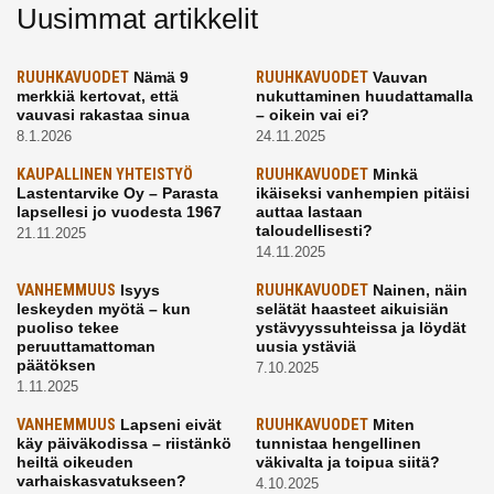
Uusimmat artikkelit
RUUHKAVUODET
Nämä 9
RUUHKAVUODET
Vauvan
merkkiä kertovat, että
nukuttaminen huudattamalla
vauvasi rakastaa sinua
– oikein vai ei?
8.1.2026
24.11.2025
KAUPALLINEN YHTEISTYÖ
RUUHKAVUODET
Minkä
Lastentarvike Oy – Parasta
ikäiseksi vanhempien pitäisi
lapsellesi jo vuodesta 1967
auttaa lastaan
taloudellisesti?
21.11.2025
14.11.2025
VANHEMMUUS
Isyys
RUUHKAVUODET
Nainen, näin
leskeyden myötä – kun
selätät haasteet aikuisiän
puoliso tekee
ystävyyssuhteissa ja löydät
peruuttamattoman
uusia ystäviä
päätöksen
7.10.2025
1.11.2025
VANHEMMUUS
Lapseni eivät
RUUHKAVUODET
Miten
käy päiväkodissa – riistänkö
tunnistaa hengellinen
heiltä oikeuden
väkivalta ja toipua siitä?
varhaiskasvatukseen?
4.10.2025