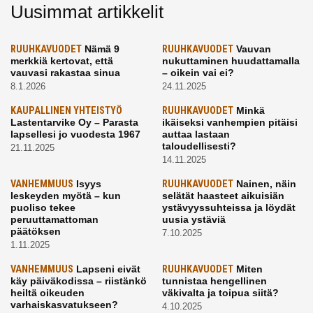
Uusimmat artikkelit
RUUHKAVUODET
Nämä 9
RUUHKAVUODET
Vauvan
merkkiä kertovat, että
nukuttaminen huudattamalla
vauvasi rakastaa sinua
– oikein vai ei?
8.1.2026
24.11.2025
KAUPALLINEN YHTEISTYÖ
RUUHKAVUODET
Minkä
Lastentarvike Oy – Parasta
ikäiseksi vanhempien pitäisi
lapsellesi jo vuodesta 1967
auttaa lastaan
taloudellisesti?
21.11.2025
14.11.2025
VANHEMMUUS
Isyys
RUUHKAVUODET
Nainen, näin
leskeyden myötä – kun
selätät haasteet aikuisiän
puoliso tekee
ystävyyssuhteissa ja löydät
peruuttamattoman
uusia ystäviä
päätöksen
7.10.2025
1.11.2025
VANHEMMUUS
Lapseni eivät
RUUHKAVUODET
Miten
käy päiväkodissa – riistänkö
tunnistaa hengellinen
heiltä oikeuden
väkivalta ja toipua siitä?
varhaiskasvatukseen?
4.10.2025