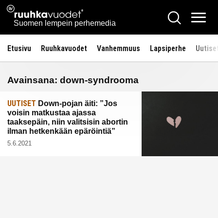
Siirry
Ruuhkavuodet.fi
Hae
sisältöön
Vali
Suomen lempein perhemedia
Etusivu
Ruuhkavuodet
Vanhemmuus
Lapsiperhe
Uutise
Avainsana:
down-syndrooma
UUTISET
Down-pojan äiti: ”Jos
voisin matkustaa ajassa
taaksepäin, niin valitsisin abortin
ilman hetkenkään epäröintiä”
5.6.2021