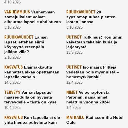
4.10.2025
VANHEMMUUS
Vanhemman
RUUHKAVUODET
20
somejulkaisut voivat
syyslomapuuhaa pienten
aiheuttaa lapselle ahdistusta
lasten kanssa
3.10.2025
3.10.2025
RUUHKAVUODET
Laman
UUTISET
Tutkimus: Kouluihin
lapset, ettehän siirrä
kaivataan takaisin kuria ja
köyhyyttä eteenpäin
järjestystä
jälkipolville?
13.9.2025
2.10.2025
KASVATUS
Eläinrakkautta
UUTISET
Iso määrä Pilttejä
kannattaa alkaa opettamaan
vedetään pois myynnistä –
lapselle varhain
homemyrkkyriski!
14.6.2025
12.4.2025
TERVEYS
Varhaislapsuus
NIMET
Velociraptorista
maaseudulla on hyvästä
Paroniin, nämä nimet
terveydelle – tästä on kyse
hylättiin vuonna 2024!
10.4.2025
1.4.2025
KASVATUS
Kun lapsella ei ole
MATKAILU
Radisson Blu Hotel
yhtä hienoa puhelinta kuin
Oulu
kavereilla
24.3.2025