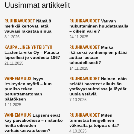
Uusimmat artikkelit
RUUHKAVUODET
Nämä 9
RUUHKAVUODET
Vauvan
merkkiä kertovat, että
nukuttaminen huudattamalla
vauvasi rakastaa sinua
– oikein vai ei?
8.1.2026
24.11.2025
KAUPALLINEN YHTEISTYÖ
RUUHKAVUODET
Minkä
Lastentarvike Oy – Parasta
ikäiseksi vanhempien pitäisi
lapsellesi jo vuodesta 1967
auttaa lastaan
taloudellisesti?
21.11.2025
14.11.2025
VANHEMMUUS
Isyys
RUUHKAVUODET
Nainen, näin
leskeyden myötä – kun
selätät haasteet aikuisiän
puoliso tekee
ystävyyssuhteissa ja löydät
peruuttamattoman
uusia ystäviä
päätöksen
7.10.2025
1.11.2025
VANHEMMUUS
Lapseni eivät
RUUHKAVUODET
Miten
käy päiväkodissa – riistänkö
tunnistaa hengellinen
heiltä oikeuden
väkivalta ja toipua siitä?
varhaiskasvatukseen?
4.10.2025