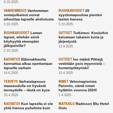
4.10.2025
VANHEMMUUS
Vanhemman
RUUHKAVUODET
20
somejulkaisut voivat
syyslomapuuhaa pienten
aiheuttaa lapselle ahdistusta
lasten kanssa
3.10.2025
3.10.2025
RUUHKAVUODET
Laman
UUTISET
Tutkimus: Kouluihin
lapset, ettehän siirrä
kaivataan takaisin kuria ja
köyhyyttä eteenpäin
järjestystä
jälkipolville?
13.9.2025
2.10.2025
KASVATUS
Eläinrakkautta
UUTISET
Iso määrä Pilttejä
kannattaa alkaa opettamaan
vedetään pois myynnistä –
lapselle varhain
homemyrkkyriski!
14.6.2025
12.4.2025
TERVEYS
Varhaislapsuus
NIMET
Velociraptorista
maaseudulla on hyvästä
Paroniin, nämä nimet
terveydelle – tästä on kyse
hylättiin vuonna 2024!
10.4.2025
1.4.2025
KASVATUS
Kun lapsella ei ole
MATKAILU
Radisson Blu Hotel
yhtä hienoa puhelinta kuin
Oulu
kavereilla
24.3.2025