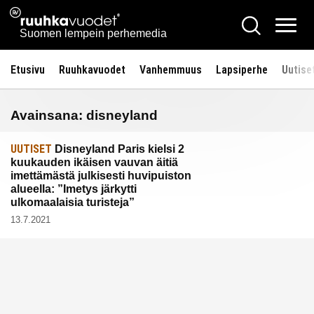
Siirry
Ruuhkavuodet.fi
Hae
sisältöön
Vali
Suomen lempein perhemedia
Etusivu
Ruuhkavuodet
Vanhemmuus
Lapsiperhe
Uutise
Avainsana:
disneyland
UUTISET
Disneyland Paris kielsi 2
kuukauden ikäisen vauvan äitiä
imettämästä julkisesti huvipuiston
alueella: ”Imetys järkytti
ulkomaalaisia turisteja”
13.7.2021