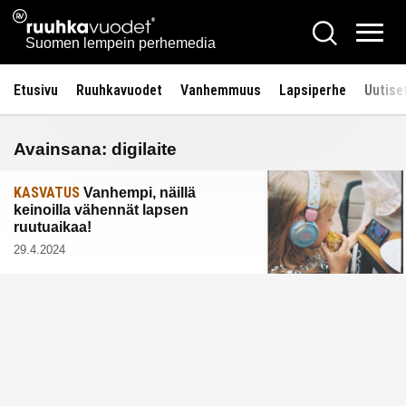
Siirry
Ruuhkavuodet.fi
Hae
sisältöön
Vali
Suomen lempein perhemedia
Etusivu
Ruuhkavuodet
Vanhemmuus
Lapsiperhe
Uutise
Avainsana:
digilaite
KASVATUS
Vanhempi, näillä
keinoilla vähennät lapsen
ruutuaikaa!
29.4.2024