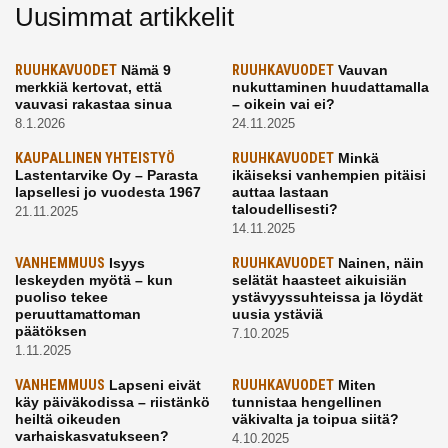
Uusimmat artikkelit
RUUHKAVUODET
Nämä 9
RUUHKAVUODET
Vauvan
merkkiä kertovat, että
nukuttaminen huudattamalla
vauvasi rakastaa sinua
– oikein vai ei?
8.1.2026
24.11.2025
KAUPALLINEN YHTEISTYÖ
RUUHKAVUODET
Minkä
Lastentarvike Oy – Parasta
ikäiseksi vanhempien pitäisi
lapsellesi jo vuodesta 1967
auttaa lastaan
taloudellisesti?
21.11.2025
14.11.2025
VANHEMMUUS
Isyys
RUUHKAVUODET
Nainen, näin
leskeyden myötä – kun
selätät haasteet aikuisiän
puoliso tekee
ystävyyssuhteissa ja löydät
peruuttamattoman
uusia ystäviä
päätöksen
7.10.2025
1.11.2025
VANHEMMUUS
Lapseni eivät
RUUHKAVUODET
Miten
käy päiväkodissa – riistänkö
tunnistaa hengellinen
heiltä oikeuden
väkivalta ja toipua siitä?
varhaiskasvatukseen?
4.10.2025