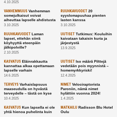
4.10.2025
VANHEMMUUS
Vanhemman
RUUHKAVUODET
20
somejulkaisut voivat
syyslomapuuhaa pienten
aiheuttaa lapselle ahdistusta
lasten kanssa
3.10.2025
3.10.2025
RUUHKAVUODET
Laman
UUTISET
Tutkimus: Kouluihin
lapset, ettehän siirrä
kaivataan takaisin kuria ja
köyhyyttä eteenpäin
järjestystä
jälkipolville?
13.9.2025
2.10.2025
KASVATUS
Eläinrakkautta
UUTISET
Iso määrä Pilttejä
kannattaa alkaa opettamaan
vedetään pois myynnistä –
lapselle varhain
homemyrkkyriski!
14.6.2025
12.4.2025
TERVEYS
Varhaislapsuus
NIMET
Velociraptorista
maaseudulla on hyvästä
Paroniin, nämä nimet
terveydelle – tästä on kyse
hylättiin vuonna 2024!
10.4.2025
1.4.2025
KASVATUS
Kun lapsella ei ole
MATKAILU
Radisson Blu Hotel
yhtä hienoa puhelinta kuin
Oulu
kavereilla
24.3.2025