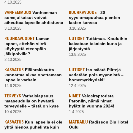
4.10.2025
VANHEMMUUS
Vanhemman
RUUHKAVUODET
20
somejulkaisut voivat
syyslomapuuhaa pienten
aiheuttaa lapselle ahdistusta
lasten kanssa
3.10.2025
3.10.2025
RUUHKAVUODET
Laman
UUTISET
Tutkimus: Kouluihin
lapset, ettehän siirrä
kaivataan takaisin kuria ja
köyhyyttä eteenpäin
järjestystä
jälkipolville?
13.9.2025
2.10.2025
KASVATUS
Eläinrakkautta
UUTISET
Iso määrä Pilttejä
kannattaa alkaa opettamaan
vedetään pois myynnistä –
lapselle varhain
homemyrkkyriski!
14.6.2025
12.4.2025
TERVEYS
Varhaislapsuus
NIMET
Velociraptorista
maaseudulla on hyvästä
Paroniin, nämä nimet
terveydelle – tästä on kyse
hylättiin vuonna 2024!
10.4.2025
1.4.2025
KASVATUS
Kun lapsella ei ole
MATKAILU
Radisson Blu Hotel
yhtä hienoa puhelinta kuin
Oulu
kavereilla
24.3.2025