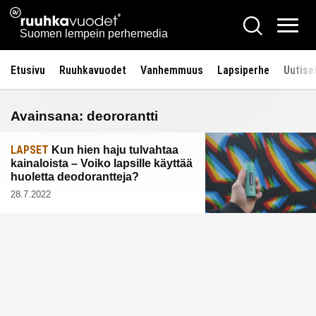
Siirry
Ruuhkavuodet.fi
Hae
sisältöön
Vali
Suomen lempein perhemedia
Etusivu
Ruuhkavuodet
Vanhemmuus
Lapsiperhe
Uutise
Avainsana:
deororantti
LAPSET
Kun hien haju tulvahtaa
kainaloista – Voiko lapsille käyttää
huoletta deodorantteja?
28.7.2022