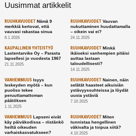
Uusimmat artikkelit
RUUHKAVUODET
Nämä 9
RUUHKAVUODET
Vauvan
merkkiä kertovat, että
nukuttaminen huudattamalla
vauvasi rakastaa sinua
– oikein vai ei?
8.1.2026
24.11.2025
KAUPALLINEN YHTEISTYÖ
RUUHKAVUODET
Minkä
Lastentarvike Oy – Parasta
ikäiseksi vanhempien pitäisi
lapsellesi jo vuodesta 1967
auttaa lastaan
taloudellisesti?
21.11.2025
14.11.2025
VANHEMMUUS
Isyys
RUUHKAVUODET
Nainen, näin
leskeyden myötä – kun
selätät haasteet aikuisiän
puoliso tekee
ystävyyssuhteissa ja löydät
peruuttamattoman
uusia ystäviä
päätöksen
7.10.2025
1.11.2025
VANHEMMUUS
Lapseni eivät
RUUHKAVUODET
Miten
käy päiväkodissa – riistänkö
tunnistaa hengellinen
heiltä oikeuden
väkivalta ja toipua siitä?
varhaiskasvatukseen?
4.10.2025