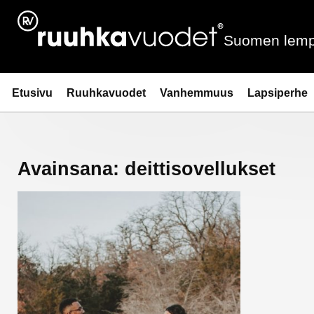
Siirry
sisältöön
Suomen lemp
Ruuhkavuodet.fi
Etusivu
Ruuhkavuodet
Vanhemmuus
Lapsiperhe
Avainsana:
deittisovellukset