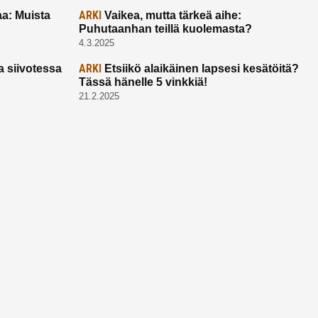
ARKI
a: Muista
Vaikea, mutta tärkeä aihe:
Puhutaanhan teillä kuolemasta?
4.3.2025
ARKI
a siivotessa
Etsiikö alaikäinen lapsesi kesätöitä?
Tässä hänelle 5 vinkkiä!
21.2.2025
Ota yhtettä
Ota yhteyttä:
toimitus@ruuhkavuodet.fi
Yhteistyöt:
myynti@ruuhkavuodet.fi