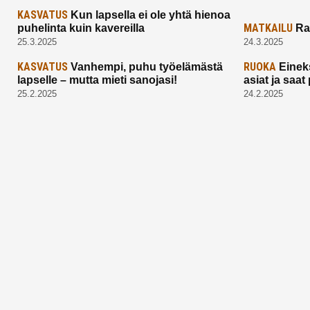
KASVATUS
Kun lapsella ei ole yhtä hienoa
MATKAILU
puhelinta kuin kavereilla
Ra
25.3.2025
24.3.2025
KASVATUS
RUOKA
Vanhempi, puhu työelämästä
Einek
lapselle – mutta mieti sanojasi!
asiat ja saa
25.2.2025
24.2.2025
Aitoa vertaistukea perhearkeen, lempeästi
myötäeläen
Facebook
Instagram
TikTok
X