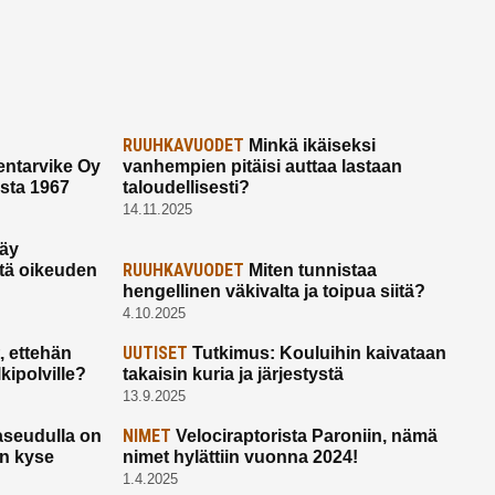
RUUHKAVUODET
Minkä ikäiseksi
ntarvike Oy
vanhempien pitäisi auttaa lastaan
esta 1967
taloudellisesti?
14.11.2025
käy
RUUHKAVUODET
ltä oikeuden
Miten tunnistaa
hengellinen väkivalta ja toipua siitä?
4.10.2025
UUTISET
 ettehän
Tutkimus: Kouluihin kaivataan
kipolville?
takaisin kuria ja järjestystä
13.9.2025
NIMET
seudulla on
Velociraptorista Paroniin, nämä
on kyse
nimet hylättiin vuonna 2024!
1.4.2025