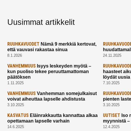
Uusimmat artikkelit
RUUHKAVUODET
RUUHKAVUOD
Nämä 9 merkkiä kertovat,
että vauvasi rakastaa sinua
huudattamall
8.1.2026
24.11.2025
VANHEMMUUS
RUUHKAVUOD
Isyys leskeyden myötä –
kun puoliso tekee peruuttamattoman
haasteet aik
päätöksen
löydät uusia
1.11.2025
7.10.2025
VANHEMMUUS
RUUHKAVUOD
Vanhemman somejulkaisut
voivat aiheuttaa lapselle ahdistusta
pienten last
3.10.2025
3.10.2025
KASVATUS
UUTISET
Eläinrakkautta kannattaa alkaa
Iso 
opettamaan lapselle varhain
myynnistä –
14.6.2025
12.4.2025