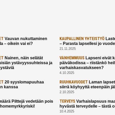
ET
KAUPALLINEN YHTEISTYÖ
Vauvan nukuttaminen
Laste
a – oikein vai ei?
– Parasta lapsellesi jo vuod
21.11.2025
ET
VANHEMMUUS
Nainen, näin selätät
Lapseni eivät 
uisiän ystävyyssuhteissa ja
päiväkodissa – riistänkö hei
 ystäviä
varhaiskasvatukseen?
4.10.2025
ET
RUUHKAVUODET
20 syyslomapuuhaa
Laman lapset,
en kanssa
siirrä köyhyyttä eteenpäin jäl
2.10.2025
TERVEYS
määrä Pilttejä vedetään pois
Varhaislapsuus maa
 homemyrkkyriski!
hyvästä terveydelle – tästä 
10.4.2025