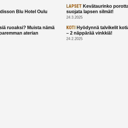
LAPSET
Kevätaurinko porotta
disson Blu Hotel Oulu
suojata lapsen silmät!
24.3.2025
KOTI
siä ruoaksi? Muista nämä
Hyödynnä talvikelit koti
t paremman aterian
– 2 näppärää vinkkiä!
24.2.2025
Etusivu
Meistä
Ruuhkavuodet
Lapsiperhe
Vanhemmuus
Tietosuojalauseke