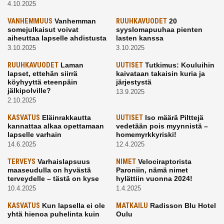
4.10.2025
VANHEMMUUS
Vanhemman
RUUHKAVUODET
20
somejulkaisut voivat
syyslomapuuhaa pienten
aiheuttaa lapselle ahdistusta
lasten kanssa
3.10.2025
3.10.2025
RUUHKAVUODET
Laman
UUTISET
Tutkimus: Kouluihin
lapset, ettehän siirrä
kaivataan takaisin kuria ja
köyhyyttä eteenpäin
järjestystä
jälkipolville?
13.9.2025
2.10.2025
KASVATUS
Eläinrakkautta
UUTISET
Iso määrä Pilttejä
kannattaa alkaa opettamaan
vedetään pois myynnistä –
lapselle varhain
homemyrkkyriski!
14.6.2025
12.4.2025
TERVEYS
Varhaislapsuus
NIMET
Velociraptorista
maaseudulla on hyvästä
Paroniin, nämä nimet
terveydelle – tästä on kyse
hylättiin vuonna 2024!
10.4.2025
1.4.2025
KASVATUS
Kun lapsella ei ole
MATKAILU
Radisson Blu Hotel
yhtä hienoa puhelinta kuin
Oulu
kavereilla
24.3.2025