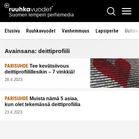
Siirry
Ruuhkavuodet.fi
Hae
sisältöön
Vali
Suomen lempein perhemedia
Etusivu
Ruuhkavuodet
Vanhemmuus
Lapsiperhe
Uutise
Avainsana:
deittiprofiili
PARISUHDE
Tee kevätsiivous
deittiprofiilillesikin – 7 vinkkiä!
28.4.2023
PARISUHDE
Muista nämä 5 asiaa,
kun olet tekemässä deittiprofiilia
23.4.2023