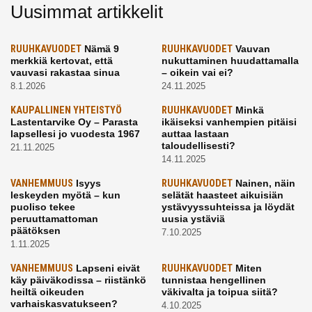
Uusimmat artikkelit
RUUHKAVUODET
Nämä 9
RUUHKAVUODET
Vauvan
merkkiä kertovat, että
nukuttaminen huudattamalla
vauvasi rakastaa sinua
– oikein vai ei?
8.1.2026
24.11.2025
KAUPALLINEN YHTEISTYÖ
RUUHKAVUODET
Minkä
Lastentarvike Oy – Parasta
ikäiseksi vanhempien pitäisi
lapsellesi jo vuodesta 1967
auttaa lastaan
taloudellisesti?
21.11.2025
14.11.2025
VANHEMMUUS
Isyys
RUUHKAVUODET
Nainen, näin
leskeyden myötä – kun
selätät haasteet aikuisiän
puoliso tekee
ystävyyssuhteissa ja löydät
peruuttamattoman
uusia ystäviä
päätöksen
7.10.2025
1.11.2025
VANHEMMUUS
Lapseni eivät
RUUHKAVUODET
Miten
käy päiväkodissa – riistänkö
tunnistaa hengellinen
heiltä oikeuden
väkivalta ja toipua siitä?
varhaiskasvatukseen?
4.10.2025