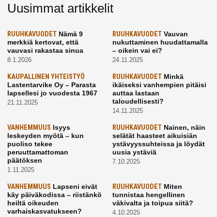
Uusimmat artikkelit
RUUHKAVUODET
Nämä 9
RUUHKAVUODET
Vauvan
merkkiä kertovat, että
nukuttaminen huudattamalla
vauvasi rakastaa sinua
– oikein vai ei?
8.1.2026
24.11.2025
KAUPALLINEN YHTEISTYÖ
RUUHKAVUODET
Minkä
Lastentarvike Oy – Parasta
ikäiseksi vanhempien pitäisi
lapsellesi jo vuodesta 1967
auttaa lastaan
taloudellisesti?
21.11.2025
14.11.2025
VANHEMMUUS
Isyys
RUUHKAVUODET
Nainen, näin
leskeyden myötä – kun
selätät haasteet aikuisiän
puoliso tekee
ystävyyssuhteissa ja löydät
peruuttamattoman
uusia ystäviä
päätöksen
7.10.2025
1.11.2025
VANHEMMUUS
Lapseni eivät
RUUHKAVUODET
Miten
käy päiväkodissa – riistänkö
tunnistaa hengellinen
heiltä oikeuden
väkivalta ja toipua siitä?
varhaiskasvatukseen?
4.10.2025