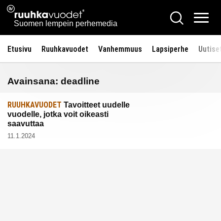
Siirry
Ruuhkavuodet.fi
Hae
sisältöön
Vali
Suomen lempein perhemedia
Etusivu
Ruuhkavuodet
Vanhemmuus
Lapsiperhe
Uutise
Avainsana:
deadline
RUUHKAVUODET
Tavoitteet uudelle
vuodelle, jotka voit oikeasti
saavuttaa
11.1.2024