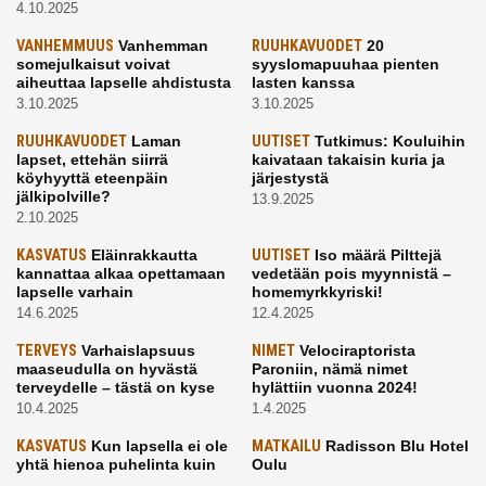
4.10.2025
VANHEMMUUS
Vanhemman
RUUHKAVUODET
20
somejulkaisut voivat
syyslomapuuhaa pienten
aiheuttaa lapselle ahdistusta
lasten kanssa
3.10.2025
3.10.2025
RUUHKAVUODET
Laman
UUTISET
Tutkimus: Kouluihin
lapset, ettehän siirrä
kaivataan takaisin kuria ja
köyhyyttä eteenpäin
järjestystä
jälkipolville?
13.9.2025
2.10.2025
KASVATUS
Eläinrakkautta
UUTISET
Iso määrä Pilttejä
kannattaa alkaa opettamaan
vedetään pois myynnistä –
lapselle varhain
homemyrkkyriski!
14.6.2025
12.4.2025
TERVEYS
Varhaislapsuus
NIMET
Velociraptorista
maaseudulla on hyvästä
Paroniin, nämä nimet
terveydelle – tästä on kyse
hylättiin vuonna 2024!
10.4.2025
1.4.2025
KASVATUS
Kun lapsella ei ole
MATKAILU
Radisson Blu Hotel
yhtä hienoa puhelinta kuin
Oulu
kavereilla
24.3.2025