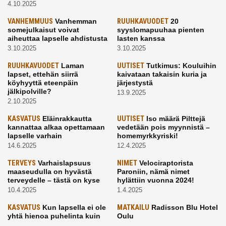
4.10.2025
VANHEMMUUS
Vanhemman
RUUHKAVUODET
20
somejulkaisut voivat
syyslomapuuhaa pienten
aiheuttaa lapselle ahdistusta
lasten kanssa
3.10.2025
3.10.2025
RUUHKAVUODET
Laman
UUTISET
Tutkimus: Kouluihin
lapset, ettehän siirrä
kaivataan takaisin kuria ja
köyhyyttä eteenpäin
järjestystä
jälkipolville?
13.9.2025
2.10.2025
KASVATUS
Eläinrakkautta
UUTISET
Iso määrä Pilttejä
kannattaa alkaa opettamaan
vedetään pois myynnistä –
lapselle varhain
homemyrkkyriski!
14.6.2025
12.4.2025
TERVEYS
Varhaislapsuus
NIMET
Velociraptorista
maaseudulla on hyvästä
Paroniin, nämä nimet
terveydelle – tästä on kyse
hylättiin vuonna 2024!
10.4.2025
1.4.2025
KASVATUS
Kun lapsella ei ole
MATKAILU
Radisson Blu Hotel
yhtä hienoa puhelinta kuin
Oulu
kavereilla
24.3.2025