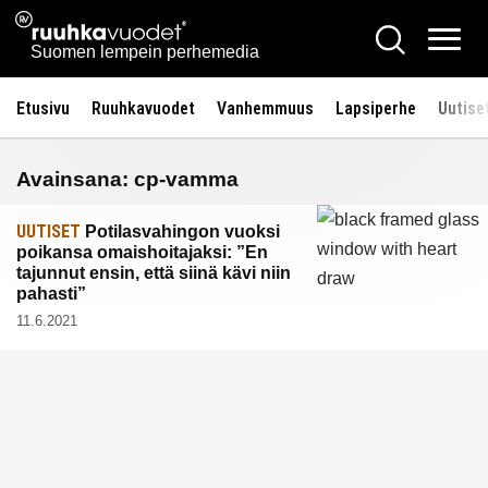
Siirry
Ruuhkavuodet.fi
Hae
sisältöön
Vali
Suomen lempein perhemedia
Etusivu
Ruuhkavuodet
Vanhemmuus
Lapsiperhe
Uutise
Avainsana:
cp-vamma
UUTISET
Potilasvahingon vuoksi
poikansa omaishoitajaksi: ”En
tajunnut ensin, että siinä kävi niin
pahasti”
11.6.2021