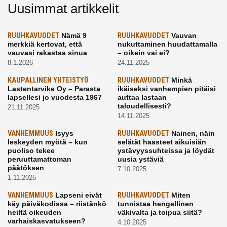
Uusimmat artikkelit
RUUHKAVUODET
Nämä 9
RUUHKAVUODET
Vauvan
merkkiä kertovat, että
nukuttaminen huudattamalla
vauvasi rakastaa sinua
– oikein vai ei?
8.1.2026
24.11.2025
KAUPALLINEN YHTEISTYÖ
RUUHKAVUODET
Minkä
Lastentarvike Oy – Parasta
ikäiseksi vanhempien pitäisi
lapsellesi jo vuodesta 1967
auttaa lastaan
taloudellisesti?
21.11.2025
14.11.2025
VANHEMMUUS
Isyys
RUUHKAVUODET
Nainen, näin
leskeyden myötä – kun
selätät haasteet aikuisiän
puoliso tekee
ystävyyssuhteissa ja löydät
peruuttamattoman
uusia ystäviä
päätöksen
7.10.2025
1.11.2025
VANHEMMUUS
Lapseni eivät
RUUHKAVUODET
Miten
käy päiväkodissa – riistänkö
tunnistaa hengellinen
heiltä oikeuden
väkivalta ja toipua siitä?
varhaiskasvatukseen?
4.10.2025