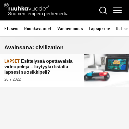
Siirry
Ruuhkavuodet.fi
Hae
sisältöön
Vali
Suomen lempein perhemedia
Etusivu
Ruuhkavuodet
Vanhemmuus
Lapsiperhe
Uutise
Avainsana:
civilization
LAPSET
Esittelyssä opettavaisia
videopelejä – löytyykö listalta
lapsesi suosikkipeli?
26.7.2022