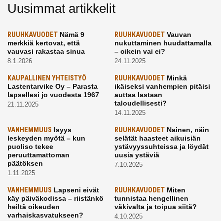
Uusimmat artikkelit
RUUHKAVUODET
Nämä 9
RUUHKAVUODET
Vauvan
merkkiä kertovat, että
nukuttaminen huudattamalla
vauvasi rakastaa sinua
– oikein vai ei?
8.1.2026
24.11.2025
KAUPALLINEN YHTEISTYÖ
RUUHKAVUODET
Minkä
Lastentarvike Oy – Parasta
ikäiseksi vanhempien pitäisi
lapsellesi jo vuodesta 1967
auttaa lastaan
taloudellisesti?
21.11.2025
14.11.2025
VANHEMMUUS
Isyys
RUUHKAVUODET
Nainen, näin
leskeyden myötä – kun
selätät haasteet aikuisiän
puoliso tekee
ystävyyssuhteissa ja löydät
peruuttamattoman
uusia ystäviä
päätöksen
7.10.2025
1.11.2025
VANHEMMUUS
Lapseni eivät
RUUHKAVUODET
Miten
käy päiväkodissa – riistänkö
tunnistaa hengellinen
heiltä oikeuden
väkivalta ja toipua siitä?
varhaiskasvatukseen?
4.10.2025