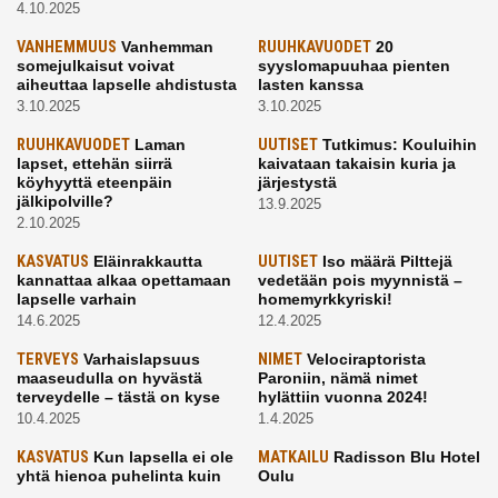
4.10.2025
VANHEMMUUS
Vanhemman
RUUHKAVUODET
20
somejulkaisut voivat
syyslomapuuhaa pienten
aiheuttaa lapselle ahdistusta
lasten kanssa
3.10.2025
3.10.2025
RUUHKAVUODET
Laman
UUTISET
Tutkimus: Kouluihin
lapset, ettehän siirrä
kaivataan takaisin kuria ja
köyhyyttä eteenpäin
järjestystä
jälkipolville?
13.9.2025
2.10.2025
KASVATUS
Eläinrakkautta
UUTISET
Iso määrä Pilttejä
kannattaa alkaa opettamaan
vedetään pois myynnistä –
lapselle varhain
homemyrkkyriski!
14.6.2025
12.4.2025
TERVEYS
Varhaislapsuus
NIMET
Velociraptorista
maaseudulla on hyvästä
Paroniin, nämä nimet
terveydelle – tästä on kyse
hylättiin vuonna 2024!
10.4.2025
1.4.2025
KASVATUS
Kun lapsella ei ole
MATKAILU
Radisson Blu Hotel
yhtä hienoa puhelinta kuin
Oulu
kavereilla
24.3.2025