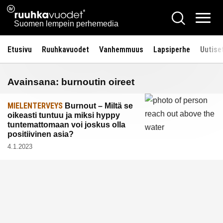
Siirry
Ruuhkavuodet.fi
Hae
sisältöön
Vali
Suomen lempein perhemedia
Etusivu
Ruuhkavuodet
Vanhemmuus
Lapsiperhe
Uutise
Avainsana:
burnoutin oireet
MIELENTERVEYS
Burnout – Miltä se
oikeasti tuntuu ja miksi hyppy
tuntemattomaan voi joskus olla
positiivinen asia?
4.1.2023