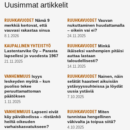
Uusimmat artikkelit
RUUHKAVUODET
Nämä 9
RUUHKAVUODET
Vauvan
merkkiä kertovat, että
nukuttaminen huudattamalla
vauvasi rakastaa sinua
– oikein vai ei?
8.1.2026
24.11.2025
KAUPALLINEN YHTEISTYÖ
RUUHKAVUODET
Minkä
Lastentarvike Oy – Parasta
ikäiseksi vanhempien pitäisi
lapsellesi jo vuodesta 1967
auttaa lastaan
taloudellisesti?
21.11.2025
14.11.2025
VANHEMMUUS
Isyys
RUUHKAVUODET
Nainen, näin
leskeyden myötä – kun
selätät haasteet aikuisiän
puoliso tekee
ystävyyssuhteissa ja löydät
peruuttamattoman
uusia ystäviä
päätöksen
7.10.2025
1.11.2025
VANHEMMUUS
Lapseni eivät
RUUHKAVUODET
Miten
käy päiväkodissa – riistänkö
tunnistaa hengellinen
heiltä oikeuden
väkivalta ja toipua siitä?
varhaiskasvatukseen?
4.10.2025