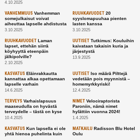
4.10.2025
VANHEMMUUS
Vanhemman
RUUHKAVUODET
20
somejulkaisut voivat
syyslomapuuhaa pienten
aiheuttaa lapselle ahdistusta
lasten kanssa
3.10.2025
3.10.2025
RUUHKAVUODET
Laman
UUTISET
Tutkimus: Kouluihin
lapset, ettehän siirrä
kaivataan takaisin kuria ja
köyhyyttä eteenpäin
järjestystä
jälkipolville?
13.9.2025
2.10.2025
KASVATUS
Eläinrakkautta
UUTISET
Iso määrä Pilttejä
kannattaa alkaa opettamaan
vedetään pois myynnistä –
lapselle varhain
homemyrkkyriski!
14.6.2025
12.4.2025
TERVEYS
Varhaislapsuus
NIMET
Velociraptorista
maaseudulla on hyvästä
Paroniin, nämä nimet
terveydelle – tästä on kyse
hylättiin vuonna 2024!
10.4.2025
1.4.2025
KASVATUS
Kun lapsella ei ole
MATKAILU
Radisson Blu Hotel
yhtä hienoa puhelinta kuin
Oulu
kavereilla
24.3.2025