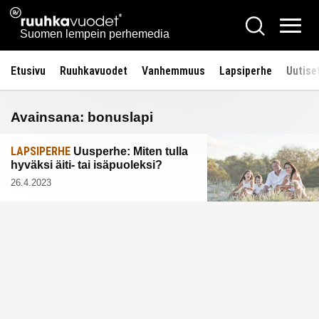
Siirry
Ruuhkavuodet.fi
Hae
sisältöön
Vali
Suomen lempein perhemedia
Etusivu
Ruuhkavuodet
Vanhemmuus
Lapsiperhe
Uutise
Avainsana:
bonuslapi
LAPSIPERHE
Uusperhe: Miten tulla
hyväksi äiti- tai isäpuoleksi?
26.4.2023