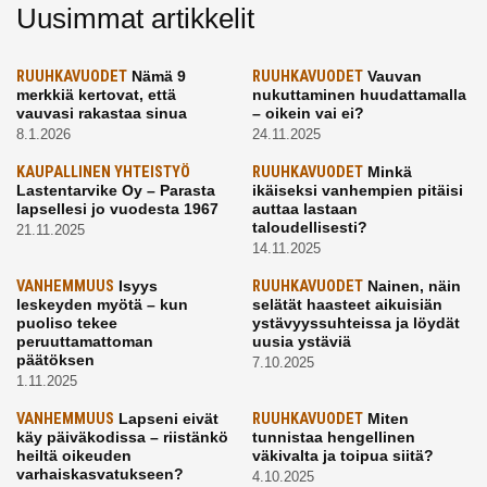
Uusimmat artikkelit
RUUHKAVUODET
Nämä 9
RUUHKAVUODET
Vauvan
merkkiä kertovat, että
nukuttaminen huudattamalla
vauvasi rakastaa sinua
– oikein vai ei?
8.1.2026
24.11.2025
KAUPALLINEN YHTEISTYÖ
RUUHKAVUODET
Minkä
Lastentarvike Oy – Parasta
ikäiseksi vanhempien pitäisi
lapsellesi jo vuodesta 1967
auttaa lastaan
taloudellisesti?
21.11.2025
14.11.2025
VANHEMMUUS
Isyys
RUUHKAVUODET
Nainen, näin
leskeyden myötä – kun
selätät haasteet aikuisiän
puoliso tekee
ystävyyssuhteissa ja löydät
peruuttamattoman
uusia ystäviä
päätöksen
7.10.2025
1.11.2025
VANHEMMUUS
Lapseni eivät
RUUHKAVUODET
Miten
käy päiväkodissa – riistänkö
tunnistaa hengellinen
heiltä oikeuden
väkivalta ja toipua siitä?
varhaiskasvatukseen?
4.10.2025