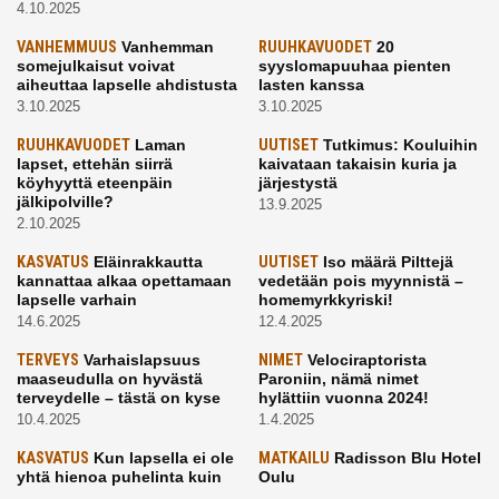
4.10.2025
VANHEMMUUS
Vanhemman
RUUHKAVUODET
20
somejulkaisut voivat
syyslomapuuhaa pienten
aiheuttaa lapselle ahdistusta
lasten kanssa
3.10.2025
3.10.2025
RUUHKAVUODET
Laman
UUTISET
Tutkimus: Kouluihin
lapset, ettehän siirrä
kaivataan takaisin kuria ja
köyhyyttä eteenpäin
järjestystä
jälkipolville?
13.9.2025
2.10.2025
KASVATUS
Eläinrakkautta
UUTISET
Iso määrä Pilttejä
kannattaa alkaa opettamaan
vedetään pois myynnistä –
lapselle varhain
homemyrkkyriski!
14.6.2025
12.4.2025
TERVEYS
Varhaislapsuus
NIMET
Velociraptorista
maaseudulla on hyvästä
Paroniin, nämä nimet
terveydelle – tästä on kyse
hylättiin vuonna 2024!
10.4.2025
1.4.2025
KASVATUS
Kun lapsella ei ole
MATKAILU
Radisson Blu Hotel
yhtä hienoa puhelinta kuin
Oulu
kavereilla
24.3.2025