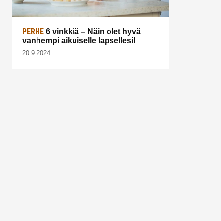
PERHE
6 vinkkiä – Näin olet hyvä
vanhempi aikuiselle lapsellesi!
20.9.2024