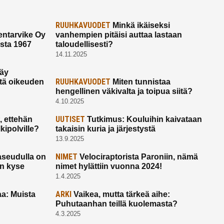
RUUHKAVUODET
Minkä ikäiseksi
ntarvike Oy
vanhempien pitäisi auttaa lastaan
esta 1967
taloudellisesti?
14.11.2025
käy
RUUHKAVUODET
ltä oikeuden
Miten tunnistaa
hengellinen väkivalta ja toipua siitä?
4.10.2025
UUTISET
 ettehän
Tutkimus: Kouluihin kaivataan
kipolville?
takaisin kuria ja järjestystä
13.9.2025
NIMET
seudulla on
Velociraptorista Paroniin, nämä
on kyse
nimet hylättiin vuonna 2024!
1.4.2025
ARKI
a: Muista
Vaikea, mutta tärkeä aihe:
Puhutaanhan teillä kuolemasta?
4.3.2025