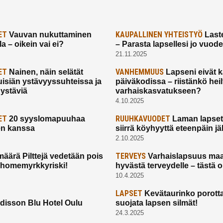
ET
KAUPALLINEN YHTEISTYÖ
Vauvan nukuttaminen
Laste
a – oikein vai ei?
– Parasta lapsellesi jo vuod
21.11.2025
ET
VANHEMMUUS
Nainen, näin selätät
Lapseni eivät 
uisiän ystävyyssuhteissa ja
päiväkodissa – riistänkö hei
 ystäviä
varhaiskasvatukseen?
4.10.2025
ET
RUUHKAVUODET
20 syyslomapuuhaa
Laman lapset,
en kanssa
siirrä köyhyyttä eteenpäin jäl
2.10.2025
TERVEYS
määrä Pilttejä vedetään pois
Varhaislapsuus maa
 homemyrkkyriski!
hyvästä terveydelle – tästä 
10.4.2025
LAPSET
Kevätaurinko porotta
disson Blu Hotel Oulu
suojata lapsen silmät!
24.3.2025