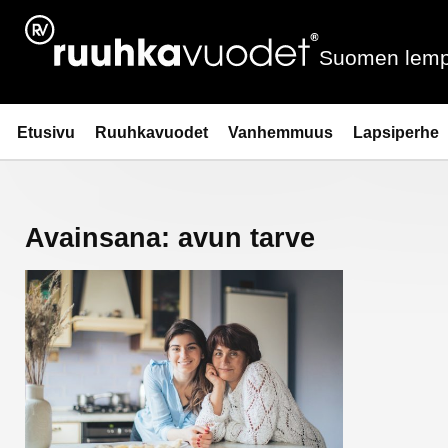
Siirry
sisältöön
Suomen lemp
Ruuhkavuodet.fi
Etusivu
Ruuhkavuodet
Vanhemmuus
Lapsiperhe
Avainsana:
avun tarve