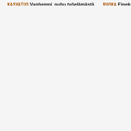
KASVATUS
RUOKA
Vanhempi, puhu työelämästä
Einek
lapselle – mutta mieti sanojasi!
asiat ja saa
25.2.2025
24.2.2025
Aitoa vertaistukea perhearkeen, lempeästi
myötäeläen
Facebook
Instagram
TikTok
X