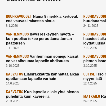
RUUHKAVUODET
RUUHKAVUOD
Nämä 9 merkkiä kertovat,
että vauvasi rakastaa sinua
huudattamall
8.1.2026
24.11.2025
VANHEMMUUS
RUUHKAVUOD
Isyys leskeyden myötä –
kun puoliso tekee peruuttamattoman
haasteet aik
päätöksen
löydät uusia
1.11.2025
7.10.2025
VANHEMMUUS
RUUHKAVUOD
Vanhemman somejulkaisut
voivat aiheuttaa lapselle ahdistusta
pienten last
3.10.2025
3.10.2025
KASVATUS
UUTISET
Eläinrakkautta kannattaa alkaa
Iso 
opettamaan lapselle varhain
myynnistä –
14.6.2025
12.4.2025
KASVATUS
Kun lapsella ei ole yhtä hienoa
MATKAILU
puhelinta kuin kavereilla
Ra
25.3.2025
24.3.2025