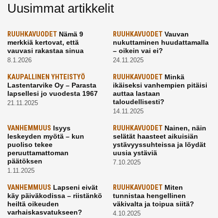
Uusimmat artikkelit
RUUHKAVUODET
Nämä 9
RUUHKAVUODET
Vauvan
merkkiä kertovat, että
nukuttaminen huudattamalla
vauvasi rakastaa sinua
– oikein vai ei?
8.1.2026
24.11.2025
KAUPALLINEN YHTEISTYÖ
RUUHKAVUODET
Minkä
Lastentarvike Oy – Parasta
ikäiseksi vanhempien pitäisi
lapsellesi jo vuodesta 1967
auttaa lastaan
taloudellisesti?
21.11.2025
14.11.2025
VANHEMMUUS
Isyys
RUUHKAVUODET
Nainen, näin
leskeyden myötä – kun
selätät haasteet aikuisiän
puoliso tekee
ystävyyssuhteissa ja löydät
peruuttamattoman
uusia ystäviä
päätöksen
7.10.2025
1.11.2025
VANHEMMUUS
Lapseni eivät
RUUHKAVUODET
Miten
käy päiväkodissa – riistänkö
tunnistaa hengellinen
heiltä oikeuden
väkivalta ja toipua siitä?
varhaiskasvatukseen?
4.10.2025