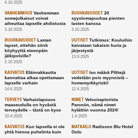
4.10.2025
VANHEMMUUS
Vanhemman
RUUHKAVUODET
20
somejulkaisut voivat
syyslomapuuhaa pienten
aiheuttaa lapselle ahdistusta
lasten kanssa
3.10.2025
3.10.2025
RUUHKAVUODET
Laman
UUTISET
Tutkimus: Kouluihin
lapset, ettehän siirrä
kaivataan takaisin kuria ja
köyhyyttä eteenpäin
järjestystä
jälkipolville?
13.9.2025
2.10.2025
KASVATUS
Eläinrakkautta
UUTISET
Iso määrä Pilttejä
kannattaa alkaa opettamaan
vedetään pois myynnistä –
lapselle varhain
homemyrkkyriski!
14.6.2025
12.4.2025
TERVEYS
Varhaislapsuus
NIMET
Velociraptorista
maaseudulla on hyvästä
Paroniin, nämä nimet
terveydelle – tästä on kyse
hylättiin vuonna 2024!
10.4.2025
1.4.2025
KASVATUS
Kun lapsella ei ole
MATKAILU
Radisson Blu Hotel
yhtä hienoa puhelinta kuin
Oulu
kavereilla
24.3.2025