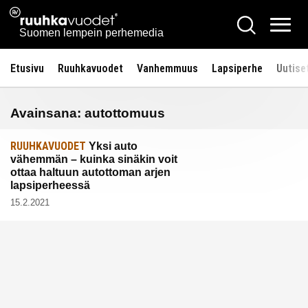
Siirry
Ruuhkavuodet.fi
Hae
sisältöön
Vali
Suomen lempein perhemedia
Etusivu
Ruuhkavuodet
Vanhemmuus
Lapsiperhe
Uutise
Avainsana:
autottomuus
RUUHKAVUODET
Yksi auto
vähemmän – kuinka sinäkin voit
ottaa haltuun autottoman arjen
lapsiperheessä
15.2.2021