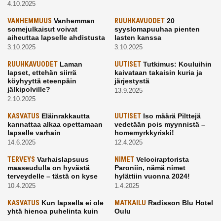
4.10.2025
VANHEMMUUS
Vanhemman
RUUHKAVUODET
20
somejulkaisut voivat
syyslomapuuhaa pienten
aiheuttaa lapselle ahdistusta
lasten kanssa
3.10.2025
3.10.2025
RUUHKAVUODET
Laman
UUTISET
Tutkimus: Kouluihin
lapset, ettehän siirrä
kaivataan takaisin kuria ja
köyhyyttä eteenpäin
järjestystä
jälkipolville?
13.9.2025
2.10.2025
KASVATUS
Eläinrakkautta
UUTISET
Iso määrä Pilttejä
kannattaa alkaa opettamaan
vedetään pois myynnistä –
lapselle varhain
homemyrkkyriski!
14.6.2025
12.4.2025
TERVEYS
Varhaislapsuus
NIMET
Velociraptorista
maaseudulla on hyvästä
Paroniin, nämä nimet
terveydelle – tästä on kyse
hylättiin vuonna 2024!
10.4.2025
1.4.2025
KASVATUS
Kun lapsella ei ole
MATKAILU
Radisson Blu Hotel
yhtä hienoa puhelinta kuin
Oulu
kavereilla
24.3.2025