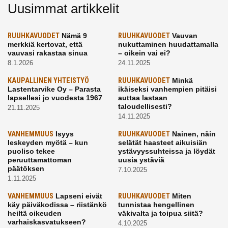
Uusimmat artikkelit
RUUHKAVUODET
Nämä 9
RUUHKAVUODET
Vauvan
merkkiä kertovat, että
nukuttaminen huudattamalla
vauvasi rakastaa sinua
– oikein vai ei?
8.1.2026
24.11.2025
KAUPALLINEN YHTEISTYÖ
RUUHKAVUODET
Minkä
Lastentarvike Oy – Parasta
ikäiseksi vanhempien pitäisi
lapsellesi jo vuodesta 1967
auttaa lastaan
taloudellisesti?
21.11.2025
14.11.2025
VANHEMMUUS
Isyys
RUUHKAVUODET
Nainen, näin
leskeyden myötä – kun
selätät haasteet aikuisiän
puoliso tekee
ystävyyssuhteissa ja löydät
peruuttamattoman
uusia ystäviä
päätöksen
7.10.2025
1.11.2025
VANHEMMUUS
Lapseni eivät
RUUHKAVUODET
Miten
käy päiväkodissa – riistänkö
tunnistaa hengellinen
heiltä oikeuden
väkivalta ja toipua siitä?
varhaiskasvatukseen?
4.10.2025