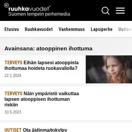
Siirry
Ruuhkavuodet.fi
Hae
sisältöön
Vali
Suomen lempein perhemedia
Etusivu
Ruuhkavuodet
Vanhemmuus
Lapsiperhe
Uutise
Avainsana:
atooppinen ihottuma
TERVEYS
Eihän lapsesi atooppista
ihottumaa hoideta ruokavaliolla?
22.1.2024
TERVEYS
Näin ympäristö vaikuttaa
lapsen atooppisen ihottuman
riskiin
10.5.2023
UUTISET
Ota äidinmaitokylpy