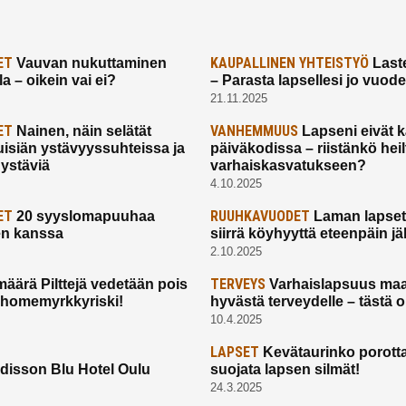
ET
KAUPALLINEN YHTEISTYÖ
Vauvan nukuttaminen
Laste
a – oikein vai ei?
– Parasta lapsellesi jo vuod
21.11.2025
ET
VANHEMMUUS
Nainen, näin selätät
Lapseni eivät 
uisiän ystävyyssuhteissa ja
päiväkodissa – riistänkö hei
 ystäviä
varhaiskasvatukseen?
4.10.2025
ET
RUUHKAVUODET
20 syyslomapuuhaa
Laman lapset,
en kanssa
siirrä köyhyyttä eteenpäin jäl
2.10.2025
TERVEYS
määrä Pilttejä vedetään pois
Varhaislapsuus maa
 homemyrkkyriski!
hyvästä terveydelle – tästä 
10.4.2025
LAPSET
Kevätaurinko porotta
disson Blu Hotel Oulu
suojata lapsen silmät!
24.3.2025