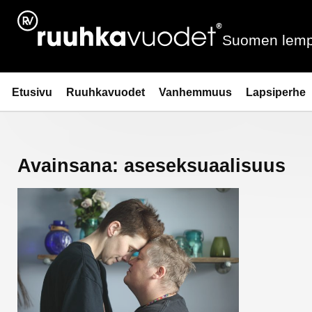
Siirry
sisältöön
Suomen lemp
Ruuhkavuodet.fi
Etusivu
Ruuhkavuodet
Vanhemmuus
Lapsiperhe
Avainsana:
aseseksuaalisuus