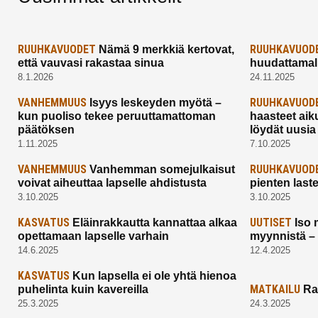
RUUHKAVUODET
RUUHKAVUOD
Nämä 9 merkkiä kertovat,
että vauvasi rakastaa sinua
huudattamall
8.1.2026
24.11.2025
VANHEMMUUS
RUUHKAVUOD
Isyys leskeyden myötä –
kun puoliso tekee peruuttamattoman
haasteet aik
päätöksen
löydät uusia
1.11.2025
7.10.2025
VANHEMMUUS
RUUHKAVUOD
Vanhemman somejulkaisut
voivat aiheuttaa lapselle ahdistusta
pienten last
3.10.2025
3.10.2025
KASVATUS
UUTISET
Eläinrakkautta kannattaa alkaa
Iso 
opettamaan lapselle varhain
myynnistä –
14.6.2025
12.4.2025
KASVATUS
Kun lapsella ei ole yhtä hienoa
MATKAILU
puhelinta kuin kavereilla
Ra
25.3.2025
24.3.2025