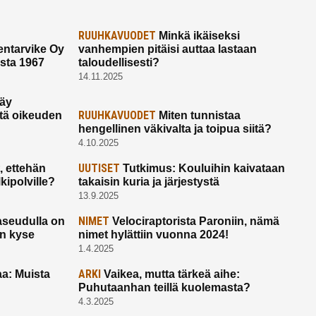
RUUHKAVUODET
Minkä ikäiseksi
ntarvike Oy
vanhempien pitäisi auttaa lastaan
esta 1967
taloudellisesti?
14.11.2025
käy
RUUHKAVUODET
ltä oikeuden
Miten tunnistaa
hengellinen väkivalta ja toipua siitä?
4.10.2025
UUTISET
 ettehän
Tutkimus: Kouluihin kaivataan
kipolville?
takaisin kuria ja järjestystä
13.9.2025
NIMET
seudulla on
Velociraptorista Paroniin, nämä
on kyse
nimet hylättiin vuonna 2024!
1.4.2025
ARKI
a: Muista
Vaikea, mutta tärkeä aihe:
Puhutaanhan teillä kuolemasta?
4.3.2025