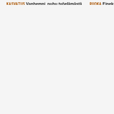
KASVATUS
RUOKA
Vanhempi, puhu työelämästä
Einek
lapselle – mutta mieti sanojasi!
asiat ja saa
25.2.2025
24.2.2025
Aitoa vertaistukea perhearkeen, lempeästi
myötäeläen
Facebook
Instagram
TikTok
X