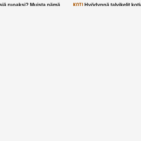
KOTI
siä ruoaksi? Muista nämä
Hyödynnä talvikelit koti
t paremman aterian
– 2 näppärää vinkkiä!
24.2.2025
Etusivu
Meistä
Ruuhkavuodet
Lapsiperhe
Vanhemmuus
Tietosuojalauseke
© 2026 Ruuhkavuodet.fi. Kaikki oikeudet pidätetään.