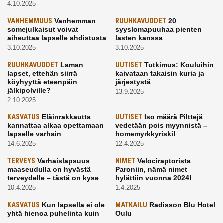
4.10.2025
VANHEMMUUS
Vanhemman
RUUHKAVUODET
20
somejulkaisut voivat
syyslomapuuhaa pienten
aiheuttaa lapselle ahdistusta
lasten kanssa
3.10.2025
3.10.2025
RUUHKAVUODET
Laman
UUTISET
Tutkimus: Kouluihin
lapset, ettehän siirrä
kaivataan takaisin kuria ja
köyhyyttä eteenpäin
järjestystä
jälkipolville?
13.9.2025
2.10.2025
KASVATUS
Eläinrakkautta
UUTISET
Iso määrä Pilttejä
kannattaa alkaa opettamaan
vedetään pois myynnistä –
lapselle varhain
homemyrkkyriski!
14.6.2025
12.4.2025
TERVEYS
Varhaislapsuus
NIMET
Velociraptorista
maaseudulla on hyvästä
Paroniin, nämä nimet
terveydelle – tästä on kyse
hylättiin vuonna 2024!
10.4.2025
1.4.2025
KASVATUS
Kun lapsella ei ole
MATKAILU
Radisson Blu Hotel
yhtä hienoa puhelinta kuin
Oulu
kavereilla
24.3.2025