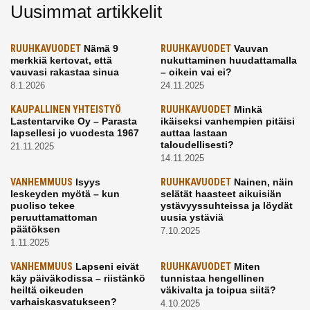
Uusimmat artikkelit
RUUHKAVUODET
Nämä 9
RUUHKAVUODET
Vauvan
merkkiä kertovat, että
nukuttaminen huudattamalla
vauvasi rakastaa sinua
– oikein vai ei?
8.1.2026
24.11.2025
KAUPALLINEN YHTEISTYÖ
RUUHKAVUODET
Minkä
Lastentarvike Oy – Parasta
ikäiseksi vanhempien pitäisi
lapsellesi jo vuodesta 1967
auttaa lastaan
taloudellisesti?
21.11.2025
14.11.2025
VANHEMMUUS
Isyys
RUUHKAVUODET
Nainen, näin
leskeyden myötä – kun
selätät haasteet aikuisiän
puoliso tekee
ystävyyssuhteissa ja löydät
peruuttamattoman
uusia ystäviä
päätöksen
7.10.2025
1.11.2025
VANHEMMUUS
Lapseni eivät
RUUHKAVUODET
Miten
käy päiväkodissa – riistänkö
tunnistaa hengellinen
heiltä oikeuden
väkivalta ja toipua siitä?
varhaiskasvatukseen?
4.10.2025