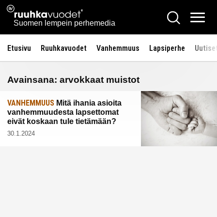
Siirry
Ruuhkavuodet.fi
Hae
sisältöön
Vali
Suomen lempein perhemedia
Etusivu
Ruuhkavuodet
Vanhemmuus
Lapsiperhe
Uutise
Avainsana:
arvokkaat muistot
VANHEMMUUS
Mitä ihania asioita
vanhemmuudesta lapsettomat
eivät koskaan tule tietämään?
30.1.2024