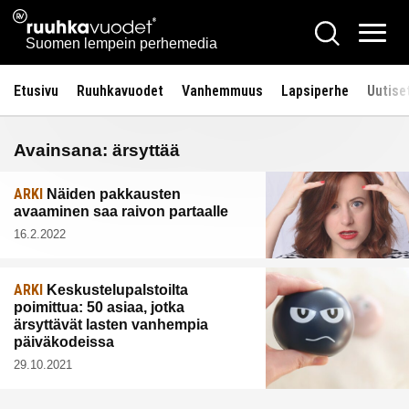
Siirry
Ruuhkavuodet.fi
Hae
sisältöön
Vali
Suomen lempein perhemedia
Etusivu
Ruuhkavuodet
Vanhemmuus
Lapsiperhe
Uutise
Avainsana:
ärsyttää
ARKI
Näiden pakkausten
avaaminen saa raivon partaalle
16.2.2022
ARKI
Keskustelupalstoilta
poimittua: 50 asiaa, jotka
ärsyttävät lasten vanhempia
päiväkodeissa
29.10.2021