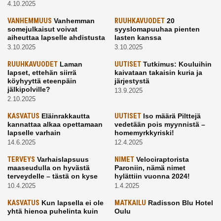
4.10.2025
VANHEMMUUS
Vanhemman
RUUHKAVUODET
20
somejulkaisut voivat
syyslomapuuhaa pienten
aiheuttaa lapselle ahdistusta
lasten kanssa
3.10.2025
3.10.2025
RUUHKAVUODET
Laman
UUTISET
Tutkimus: Kouluihin
lapset, ettehän siirrä
kaivataan takaisin kuria ja
köyhyyttä eteenpäin
järjestystä
jälkipolville?
13.9.2025
2.10.2025
KASVATUS
Eläinrakkautta
UUTISET
Iso määrä Pilttejä
kannattaa alkaa opettamaan
vedetään pois myynnistä –
lapselle varhain
homemyrkkyriski!
14.6.2025
12.4.2025
TERVEYS
Varhaislapsuus
NIMET
Velociraptorista
maaseudulla on hyvästä
Paroniin, nämä nimet
terveydelle – tästä on kyse
hylättiin vuonna 2024!
10.4.2025
1.4.2025
KASVATUS
Kun lapsella ei ole
MATKAILU
Radisson Blu Hotel
yhtä hienoa puhelinta kuin
Oulu
kavereilla
24.3.2025