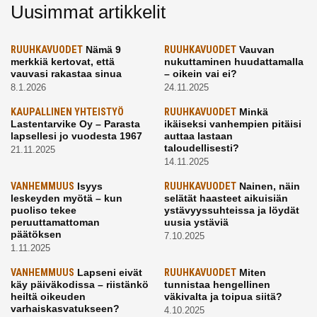
Uusimmat artikkelit
RUUHKAVUODET
Nämä 9
RUUHKAVUODET
Vauvan
merkkiä kertovat, että
nukuttaminen huudattamalla
vauvasi rakastaa sinua
– oikein vai ei?
8.1.2026
24.11.2025
KAUPALLINEN YHTEISTYÖ
RUUHKAVUODET
Minkä
Lastentarvike Oy – Parasta
ikäiseksi vanhempien pitäisi
lapsellesi jo vuodesta 1967
auttaa lastaan
taloudellisesti?
21.11.2025
14.11.2025
VANHEMMUUS
Isyys
RUUHKAVUODET
Nainen, näin
leskeyden myötä – kun
selätät haasteet aikuisiän
puoliso tekee
ystävyyssuhteissa ja löydät
peruuttamattoman
uusia ystäviä
päätöksen
7.10.2025
1.11.2025
VANHEMMUUS
Lapseni eivät
RUUHKAVUODET
Miten
käy päiväkodissa – riistänkö
tunnistaa hengellinen
heiltä oikeuden
väkivalta ja toipua siitä?
varhaiskasvatukseen?
4.10.2025