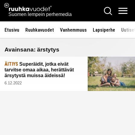
Siirry
Ruuhkavuodet.fi
Hae
sisältöön
Vali
Suomen lempein perhemedia
Etusivu
Ruuhkavuodet
Vanhemmuus
Lapsiperhe
Uutise
Avainsana:
ärstytys
ÄITIYS
Superäidit, jotka eivät
tarvitse omaa aikaa, herättävät
ärsytystä muissa äideissä!
6.12.2022