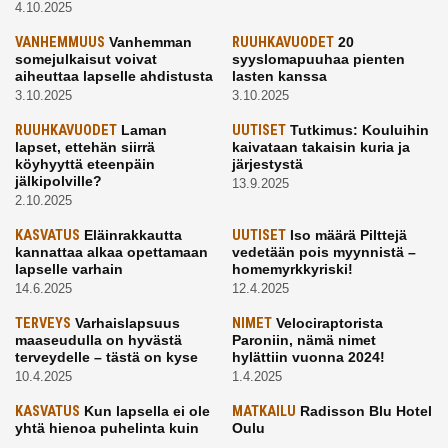
4.10.2025
VANHEMMUUS
Vanhemman
RUUHKAVUODET
20
somejulkaisut voivat
syyslomapuuhaa pienten
aiheuttaa lapselle ahdistusta
lasten kanssa
3.10.2025
3.10.2025
RUUHKAVUODET
Laman
UUTISET
Tutkimus: Kouluihin
lapset, ettehän siirrä
kaivataan takaisin kuria ja
köyhyyttä eteenpäin
järjestystä
jälkipolville?
13.9.2025
2.10.2025
KASVATUS
Eläinrakkautta
UUTISET
Iso määrä Pilttejä
kannattaa alkaa opettamaan
vedetään pois myynnistä –
lapselle varhain
homemyrkkyriski!
14.6.2025
12.4.2025
TERVEYS
Varhaislapsuus
NIMET
Velociraptorista
maaseudulla on hyvästä
Paroniin, nämä nimet
terveydelle – tästä on kyse
hylättiin vuonna 2024!
10.4.2025
1.4.2025
KASVATUS
Kun lapsella ei ole
MATKAILU
Radisson Blu Hotel
yhtä hienoa puhelinta kuin
Oulu
kavereilla
24.3.2025