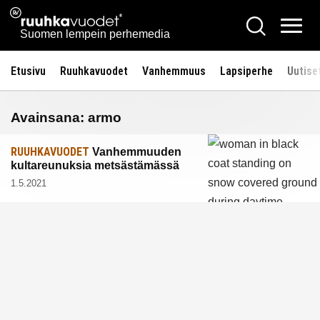
Siirry
Ruuhkavuodet.fi
Hae
sisältöön
Vali
Suomen lempein perhemedia
Etusivu
Ruuhkavuodet
Vanhemmuus
Lapsiperhe
Uutise
Avainsana:
armo
RUUHKAVUODET
Vanhemmuuden
kultareunuksia metsästämässä
1.5.2021