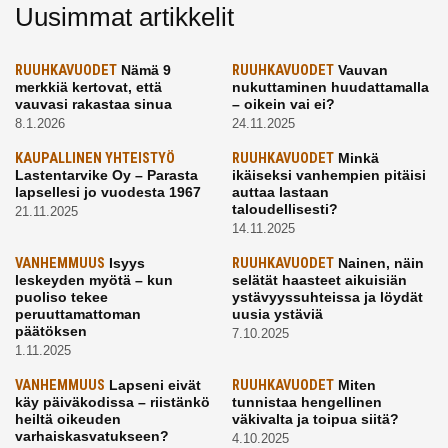
Uusimmat artikkelit
RUUHKAVUODET
Nämä 9
RUUHKAVUODET
Vauvan
merkkiä kertovat, että
nukuttaminen huudattamalla
vauvasi rakastaa sinua
– oikein vai ei?
8.1.2026
24.11.2025
KAUPALLINEN YHTEISTYÖ
RUUHKAVUODET
Minkä
Lastentarvike Oy – Parasta
ikäiseksi vanhempien pitäisi
lapsellesi jo vuodesta 1967
auttaa lastaan
taloudellisesti?
21.11.2025
14.11.2025
VANHEMMUUS
Isyys
RUUHKAVUODET
Nainen, näin
leskeyden myötä – kun
selätät haasteet aikuisiän
puoliso tekee
ystävyyssuhteissa ja löydät
peruuttamattoman
uusia ystäviä
päätöksen
7.10.2025
1.11.2025
VANHEMMUUS
Lapseni eivät
RUUHKAVUODET
Miten
käy päiväkodissa – riistänkö
tunnistaa hengellinen
heiltä oikeuden
väkivalta ja toipua siitä?
varhaiskasvatukseen?
4.10.2025