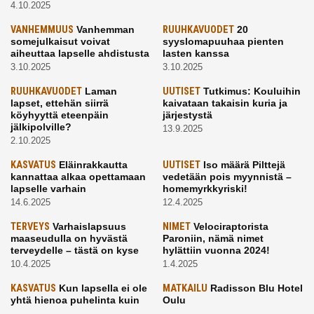
4.10.2025
VANHEMMUUS
Vanhemman
RUUHKAVUODET
20
somejulkaisut voivat
syyslomapuuhaa pienten
aiheuttaa lapselle ahdistusta
lasten kanssa
3.10.2025
3.10.2025
RUUHKAVUODET
Laman
UUTISET
Tutkimus: Kouluihin
lapset, ettehän siirrä
kaivataan takaisin kuria ja
köyhyyttä eteenpäin
järjestystä
jälkipolville?
13.9.2025
2.10.2025
KASVATUS
Eläinrakkautta
UUTISET
Iso määrä Pilttejä
kannattaa alkaa opettamaan
vedetään pois myynnistä –
lapselle varhain
homemyrkkyriski!
14.6.2025
12.4.2025
TERVEYS
Varhaislapsuus
NIMET
Velociraptorista
maaseudulla on hyvästä
Paroniin, nämä nimet
terveydelle – tästä on kyse
hylättiin vuonna 2024!
10.4.2025
1.4.2025
KASVATUS
Kun lapsella ei ole
MATKAILU
Radisson Blu Hotel
yhtä hienoa puhelinta kuin
Oulu
kavereilla
24.3.2025