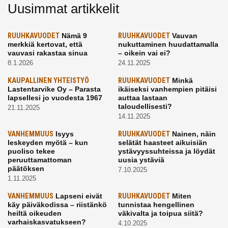
Uusimmat artikkelit
RUUHKAVUODET
Nämä 9
RUUHKAVUODET
Vauvan
merkkiä kertovat, että
nukuttaminen huudattamalla
vauvasi rakastaa sinua
– oikein vai ei?
8.1.2026
24.11.2025
KAUPALLINEN YHTEISTYÖ
RUUHKAVUODET
Minkä
Lastentarvike Oy – Parasta
ikäiseksi vanhempien pitäisi
lapsellesi jo vuodesta 1967
auttaa lastaan
taloudellisesti?
21.11.2025
14.11.2025
VANHEMMUUS
Isyys
RUUHKAVUODET
Nainen, näin
leskeyden myötä – kun
selätät haasteet aikuisiän
puoliso tekee
ystävyyssuhteissa ja löydät
peruuttamattoman
uusia ystäviä
päätöksen
7.10.2025
1.11.2025
VANHEMMUUS
Lapseni eivät
RUUHKAVUODET
Miten
käy päiväkodissa – riistänkö
tunnistaa hengellinen
heiltä oikeuden
väkivalta ja toipua siitä?
varhaiskasvatukseen?
4.10.2025