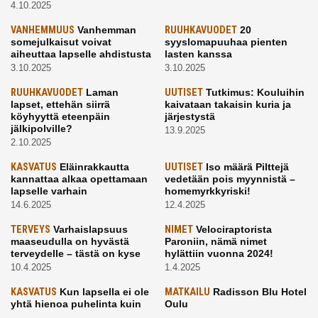
4.10.2025
VANHEMMUUS
Vanhemman
RUUHKAVUODET
20
somejulkaisut voivat
syyslomapuuhaa pienten
aiheuttaa lapselle ahdistusta
lasten kanssa
3.10.2025
3.10.2025
RUUHKAVUODET
Laman
UUTISET
Tutkimus: Kouluihin
lapset, ettehän siirrä
kaivataan takaisin kuria ja
köyhyyttä eteenpäin
järjestystä
jälkipolville?
13.9.2025
2.10.2025
KASVATUS
Eläinrakkautta
UUTISET
Iso määrä Pilttejä
kannattaa alkaa opettamaan
vedetään pois myynnistä –
lapselle varhain
homemyrkkyriski!
14.6.2025
12.4.2025
TERVEYS
Varhaislapsuus
NIMET
Velociraptorista
maaseudulla on hyvästä
Paroniin, nämä nimet
terveydelle – tästä on kyse
hylättiin vuonna 2024!
10.4.2025
1.4.2025
KASVATUS
Kun lapsella ei ole
MATKAILU
Radisson Blu Hotel
yhtä hienoa puhelinta kuin
Oulu
kavereilla
24.3.2025