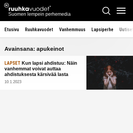
Siirry
Ruuhkavuodet.fi
Hae
sisältöön
Vali
Suomen lempein perhemedia
Etusivu
Ruuhkavuodet
Vanhemmuus
Lapsiperhe
Uutise
Avainsana:
apukeinot
LAPSET
Kun lapsi ahdistuu: Näin
vanhemmat voivat auttaa
ahdistuksesta kärsivää lasta
10.1.2023