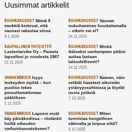
Uusimmat artikkelit
RUUHKAVUODET
Nämä 9
RUUHKAVUODET
Vauvan
merkkiä kertovat, että
nukuttaminen huudattamalla
vauvasi rakastaa sinua
– oikein vai ei?
8.1.2026
24.11.2025
KAUPALLINEN YHTEISTYÖ
RUUHKAVUODET
Minkä
Lastentarvike Oy – Parasta
ikäiseksi vanhempien pitäisi
lapsellesi jo vuodesta 1967
auttaa lastaan
taloudellisesti?
21.11.2025
14.11.2025
VANHEMMUUS
Isyys
RUUHKAVUODET
Nainen, näin
leskeyden myötä – kun
selätät haasteet aikuisiän
puoliso tekee
ystävyyssuhteissa ja löydät
peruuttamattoman
uusia ystäviä
päätöksen
7.10.2025
1.11.2025
VANHEMMUUS
Lapseni eivät
RUUHKAVUODET
Miten
käy päiväkodissa – riistänkö
tunnistaa hengellinen
heiltä oikeuden
väkivalta ja toipua siitä?
varhaiskasvatukseen?
4.10.2025