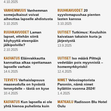
4.10.2025
VANHEMMUUS
Vanhemman
RUUHKAVUODET
20
somejulkaisut voivat
syyslomapuuhaa pienten
aiheuttaa lapselle ahdistusta
lasten kanssa
3.10.2025
3.10.2025
RUUHKAVUODET
Laman
UUTISET
Tutkimus: Kouluihin
lapset, ettehän siirrä
kaivataan takaisin kuria ja
köyhyyttä eteenpäin
järjestystä
jälkipolville?
13.9.2025
2.10.2025
KASVATUS
Eläinrakkautta
UUTISET
Iso määrä Pilttejä
kannattaa alkaa opettamaan
vedetään pois myynnistä –
lapselle varhain
homemyrkkyriski!
14.6.2025
12.4.2025
TERVEYS
Varhaislapsuus
NIMET
Velociraptorista
maaseudulla on hyvästä
Paroniin, nämä nimet
terveydelle – tästä on kyse
hylättiin vuonna 2024!
10.4.2025
1.4.2025
KASVATUS
Kun lapsella ei ole
MATKAILU
Radisson Blu Hotel
yhtä hienoa puhelinta kuin
Oulu
kavereilla
24.3.2025