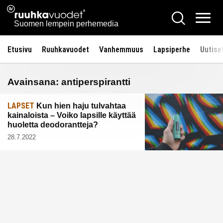
Siirry
Ruuhkavuodet.fi
Hae
sisältöön
Vali
Suomen lempein perhemedia
Etusivu
Ruuhkavuodet
Vanhemmuus
Lapsiperhe
Uutise
Avainsana:
antiperspirantti
LAPSET
Kun hien haju tulvahtaa
kainaloista – Voiko lapsille käyttää
huoletta deodorantteja?
28.7.2022