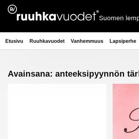
Siirry
sisältöön
Suomen lemp
Ruuhkavuodet.fi
Etusivu
Ruuhkavuodet
Vanhemmuus
Lapsiperhe
Avainsana:
anteeksipyynnön tä