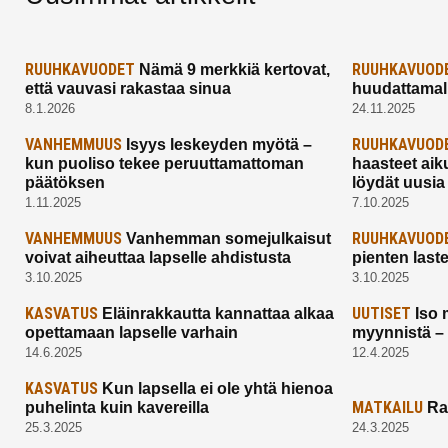
RUUHKAVUODET
RUUHKAVUOD
Nämä 9 merkkiä kertovat,
että vauvasi rakastaa sinua
huudattamall
8.1.2026
24.11.2025
VANHEMMUUS
RUUHKAVUOD
Isyys leskeyden myötä –
kun puoliso tekee peruuttamattoman
haasteet aik
päätöksen
löydät uusia
1.11.2025
7.10.2025
VANHEMMUUS
RUUHKAVUOD
Vanhemman somejulkaisut
voivat aiheuttaa lapselle ahdistusta
pienten last
3.10.2025
3.10.2025
KASVATUS
UUTISET
Eläinrakkautta kannattaa alkaa
Iso 
opettamaan lapselle varhain
myynnistä –
14.6.2025
12.4.2025
KASVATUS
Kun lapsella ei ole yhtä hienoa
MATKAILU
puhelinta kuin kavereilla
Ra
25.3.2025
24.3.2025