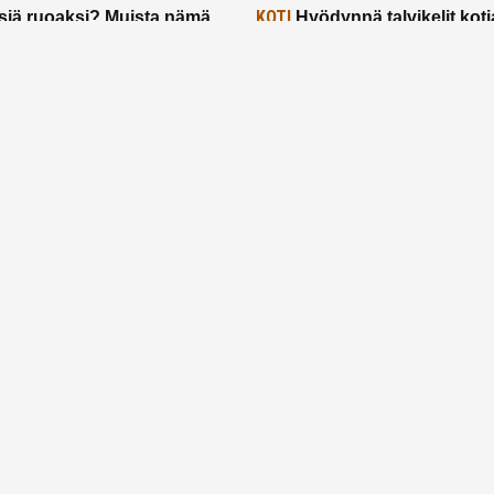
KOTI
siä ruoaksi? Muista nämä
Hyödynnä talvikelit koti
t paremman aterian
– 2 näppärää vinkkiä!
24.2.2025
Etusivu
Meistä
Ruuhkavuodet
Lapsiperhe
Vanhemmuus
Tietosuojalauseke
© 2026 Ruuhkavuodet.fi. Kaikki oikeudet pidätetään.