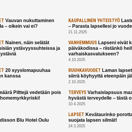
ET
KAUPALLINEN YHTEISTYÖ
Vauvan nukuttaminen
Laste
a – oikein vai ei?
– Parasta lapsellesi jo vuod
21.11.2025
ET
VANHEMMUUS
Nainen, näin selätät
Lapseni eivät 
uisiän ystävyyssuhteissa ja
päiväkodissa – riistänkö hei
 ystäviä
varhaiskasvatukseen?
4.10.2025
ET
RUUHKAVUODET
20 syyslomapuuhaa
Laman lapset,
en kanssa
siirrä köyhyyttä eteenpäin jäl
2.10.2025
TERVEYS
määrä Pilttejä vedetään pois
Varhaislapsuus maa
 homemyrkkyriski!
hyvästä terveydelle – tästä 
10.4.2025
LAPSET
Kevätaurinko porotta
disson Blu Hotel Oulu
suojata lapsen silmät!
24.3.2025