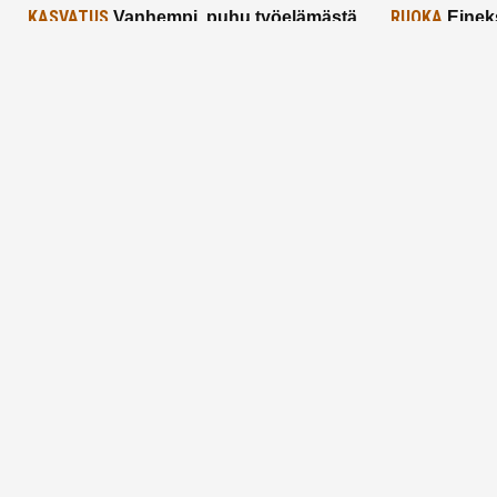
KASVATUS
RUOKA
Vanhempi, puhu työelämästä
Einek
lapselle – mutta mieti sanojasi!
asiat ja saa
25.2.2025
24.2.2025
Aitoa vertaistukea perhearkeen, lempeästi
myötäeläen
Facebook
Instagram
TikTok
X