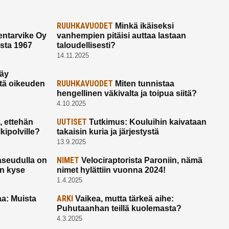
RUUHKAVUODET
Minkä ikäiseksi
ntarvike Oy
vanhempien pitäisi auttaa lastaan
esta 1967
taloudellisesti?
14.11.2025
käy
RUUHKAVUODET
ltä oikeuden
Miten tunnistaa
hengellinen väkivalta ja toipua siitä?
4.10.2025
UUTISET
 ettehän
Tutkimus: Kouluihin kaivataan
kipolville?
takaisin kuria ja järjestystä
13.9.2025
NIMET
seudulla on
Velociraptorista Paroniin, nämä
on kyse
nimet hylättiin vuonna 2024!
1.4.2025
ARKI
a: Muista
Vaikea, mutta tärkeä aihe:
Puhutaanhan teillä kuolemasta?
4.3.2025