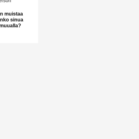
n muistaa
Onko sinua
i muualla?