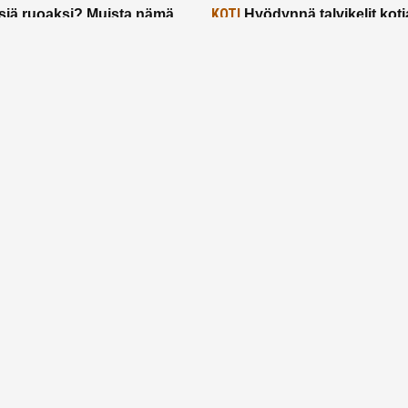
KOTI
siä ruoaksi? Muista nämä
Hyödynnä talvikelit koti
t paremman aterian
– 2 näppärää vinkkiä!
24.2.2025
Etusivu
Meistä
Ruuhkavuodet
Lapsiperhe
Vanhemmuus
Tietosuojalauseke
© 2026 Ruuhkavuodet.fi. Kaikki oikeudet pidätetään.