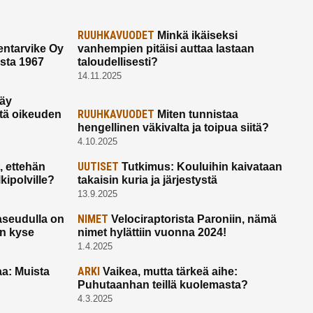
RUUHKAVUODET
Minkä ikäiseksi
ntarvike Oy
vanhempien pitäisi auttaa lastaan
esta 1967
taloudellisesti?
14.11.2025
käy
RUUHKAVUODET
ltä oikeuden
Miten tunnistaa
hengellinen väkivalta ja toipua siitä?
4.10.2025
UUTISET
 ettehän
Tutkimus: Kouluihin kaivataan
kipolville?
takaisin kuria ja järjestystä
13.9.2025
NIMET
seudulla on
Velociraptorista Paroniin, nämä
on kyse
nimet hylättiin vuonna 2024!
1.4.2025
ARKI
a: Muista
Vaikea, mutta tärkeä aihe:
Puhutaanhan teillä kuolemasta?
4.3.2025