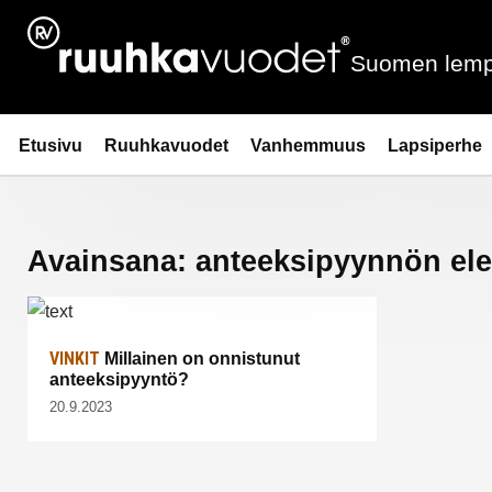
Siirry
sisältöön
Suomen lemp
Ruuhkavuodet.fi
Etusivu
Ruuhkavuodet
Vanhemmuus
Lapsiperhe
Avainsana:
anteeksipyynnön ele
VINKIT
Millainen on onnistunut
anteeksipyyntö?
20.9.2023