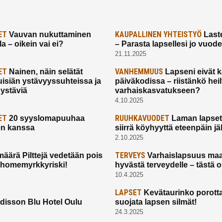
ET
KAUPALLINEN YHTEISTYÖ
Vauvan nukuttaminen
Laste
a – oikein vai ei?
– Parasta lapsellesi jo vuod
21.11.2025
ET
VANHEMMUUS
Nainen, näin selätät
Lapseni eivät 
uisiän ystävyyssuhteissa ja
päiväkodissa – riistänkö hei
 ystäviä
varhaiskasvatukseen?
4.10.2025
ET
RUUHKAVUODET
20 syyslomapuuhaa
Laman lapset,
en kanssa
siirrä köyhyyttä eteenpäin jäl
2.10.2025
TERVEYS
määrä Pilttejä vedetään pois
Varhaislapsuus maa
 homemyrkkyriski!
hyvästä terveydelle – tästä 
10.4.2025
LAPSET
Kevätaurinko porotta
disson Blu Hotel Oulu
suojata lapsen silmät!
24.3.2025