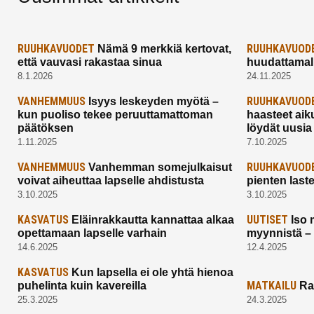
RUUHKAVUODET
RUUHKAVUOD
Nämä 9 merkkiä kertovat,
että vauvasi rakastaa sinua
huudattamall
8.1.2026
24.11.2025
VANHEMMUUS
RUUHKAVUOD
Isyys leskeyden myötä –
kun puoliso tekee peruuttamattoman
haasteet aik
päätöksen
löydät uusia
1.11.2025
7.10.2025
VANHEMMUUS
RUUHKAVUOD
Vanhemman somejulkaisut
voivat aiheuttaa lapselle ahdistusta
pienten last
3.10.2025
3.10.2025
KASVATUS
UUTISET
Eläinrakkautta kannattaa alkaa
Iso 
opettamaan lapselle varhain
myynnistä –
14.6.2025
12.4.2025
KASVATUS
Kun lapsella ei ole yhtä hienoa
MATKAILU
puhelinta kuin kavereilla
Ra
25.3.2025
24.3.2025