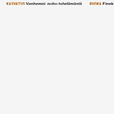
KASVATUS
RUOKA
Vanhempi, puhu työelämästä
Einek
lapselle – mutta mieti sanojasi!
asiat ja saa
25.2.2025
24.2.2025
Aitoa vertaistukea perhearkeen, lempeästi
myötäeläen
Facebook
Instagram
TikTok
X