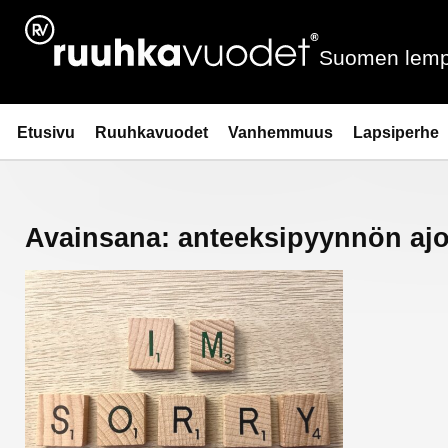
Siirry
sisältöön
Suomen lemp
Ruuhkavuodet.fi
Etusivu
Ruuhkavuodet
Vanhemmuus
Lapsiperhe
Avainsana:
anteeksipyynnön ajo