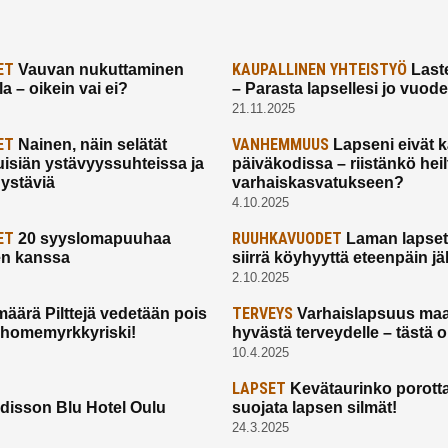
ET
KAUPALLINEN YHTEISTYÖ
Vauvan nukuttaminen
Laste
a – oikein vai ei?
– Parasta lapsellesi jo vuod
21.11.2025
ET
VANHEMMUUS
Nainen, näin selätät
Lapseni eivät 
uisiän ystävyyssuhteissa ja
päiväkodissa – riistänkö hei
 ystäviä
varhaiskasvatukseen?
4.10.2025
ET
RUUHKAVUODET
20 syyslomapuuhaa
Laman lapset,
en kanssa
siirrä köyhyyttä eteenpäin jäl
2.10.2025
TERVEYS
määrä Pilttejä vedetään pois
Varhaislapsuus maa
 homemyrkkyriski!
hyvästä terveydelle – tästä 
10.4.2025
LAPSET
Kevätaurinko porotta
disson Blu Hotel Oulu
suojata lapsen silmät!
24.3.2025