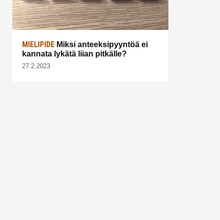
MIELIPIDE
Miksi anteeksipyyntöä ei
kannata lykätä liian pitkälle?
27.2.2023