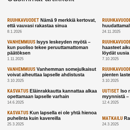
RUUHKAVUODET
RUUHKAVUOD
Nämä 9 merkkiä kertovat,
että vauvasi rakastaa sinua
huudattamall
8.1.2026
24.11.2025
VANHEMMUUS
RUUHKAVUOD
Isyys leskeyden myötä –
kun puoliso tekee peruuttamattoman
haasteet aik
päätöksen
löydät uusia
1.11.2025
7.10.2025
VANHEMMUUS
RUUHKAVUOD
Vanhemman somejulkaisut
voivat aiheuttaa lapselle ahdistusta
pienten last
3.10.2025
3.10.2025
KASVATUS
UUTISET
Eläinrakkautta kannattaa alkaa
Iso 
opettamaan lapselle varhain
myynnistä –
14.6.2025
12.4.2025
KASVATUS
Kun lapsella ei ole yhtä hienoa
MATKAILU
puhelinta kuin kavereilla
Ra
25.3.2025
24.3.2025