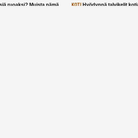
KOTI
siä ruoaksi? Muista nämä
Hyödynnä talvikelit koti
t paremman aterian
– 2 näppärää vinkkiä!
24.2.2025
Etusivu
Meistä
Ruuhkavuodet
Lapsiperhe
Vanhemmuus
Tietosuojalauseke
© 2026 Ruuhkavuodet.fi. Kaikki oikeudet pidätetään.