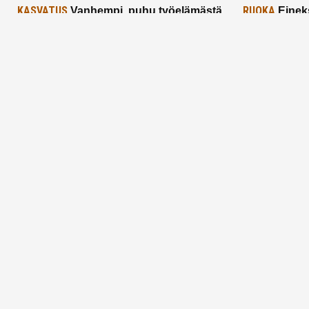
KASVATUS
RUOKA
Vanhempi, puhu työelämästä
Einek
lapselle – mutta mieti sanojasi!
asiat ja saa
25.2.2025
24.2.2025
Aitoa vertaistukea perhearkeen, lempeästi
myötäeläen
Facebook
Instagram
TikTok
X