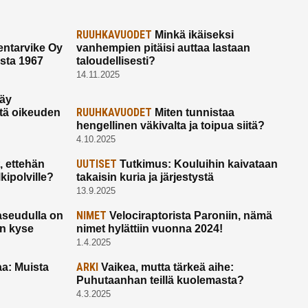
RUUHKAVUODET
Minkä ikäiseksi
ntarvike Oy
vanhempien pitäisi auttaa lastaan
esta 1967
taloudellisesti?
14.11.2025
käy
RUUHKAVUODET
ltä oikeuden
Miten tunnistaa
hengellinen väkivalta ja toipua siitä?
4.10.2025
UUTISET
 ettehän
Tutkimus: Kouluihin kaivataan
kipolville?
takaisin kuria ja järjestystä
13.9.2025
NIMET
seudulla on
Velociraptorista Paroniin, nämä
on kyse
nimet hylättiin vuonna 2024!
1.4.2025
ARKI
a: Muista
Vaikea, mutta tärkeä aihe:
Puhutaanhan teillä kuolemasta?
4.3.2025