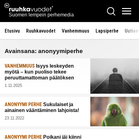
Siirry
Ruuhkavuodet.fi
Hae
sisältöön
Vali
Suomen lempein perhemedia
Etusivu
Ruuhkavuodet
Vanhemmuus
Lapsiperhe
Uutise
Avainsana:
anonyymiperhe
VANHEMMUUS
Isyys leskeyden
myötä – kun puoliso tekee
peruuttamattoman päätöksen
1.11.2025
ANONYYMI PERHE
Sukulaiset ja
ainainen vääntäminen lahjoista!
23.11.2022
ANONYYMI PERHE
Poikani jäi kiinni