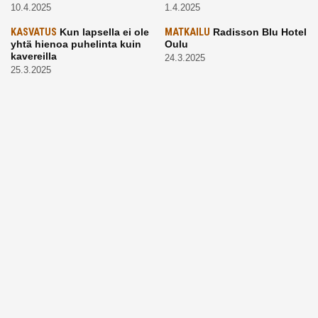
10.4.2025
1.4.2025
KASVATUS
Kun lapsella ei ole
MATKAILU
Radisson Blu Hotel
yhtä hienoa puhelinta kuin
Oulu
kavereilla
24.3.2025
25.3.2025
LAPSET
Kevätaurinko
ARKI
Vaikea, mutta tärkeä
porottaa: Muista suojata
aihe: Puhutaanhan teillä
lapsen silmät!
kuolemasta?
24.3.2025
4.3.2025
KASVATUS
Vanhempi, puhu
RUOKA
Eineksiä ruoaksi?
työelämästä lapselle – mutta
Muista nämä asiat ja saat
mieti sanojasi!
paremman aterian
25.2.2025
24.2.2025
KOTI
Hyödynnä talvikelit
ARKI
Etsiikö alaikäinen
kotia siivotessa – 2 näppärää
lapsesi kesätöitä? Tässä
vinkkiä!
hänelle 5 vinkkiä!
24.2.2025
21.2.2025