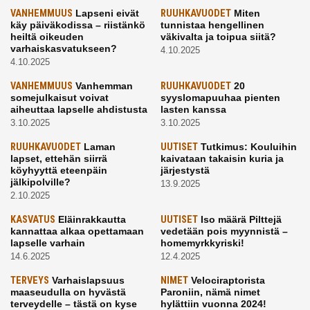
VANHEMMUUS
Lapseni eivät
RUUHKAVUODET
Miten
käy päiväkodissa – riistänkö
tunnistaa hengellinen
heiltä oikeuden
väkivalta ja toipua siitä?
varhaiskasvatukseen?
4.10.2025
4.10.2025
VANHEMMUUS
Vanhemman
RUUHKAVUODET
20
somejulkaisut voivat
syyslomapuuhaa pienten
aiheuttaa lapselle ahdistusta
lasten kanssa
3.10.2025
3.10.2025
RUUHKAVUODET
Laman
UUTISET
Tutkimus: Kouluihin
lapset, ettehän siirrä
kaivataan takaisin kuria ja
köyhyyttä eteenpäin
järjestystä
jälkipolville?
13.9.2025
2.10.2025
KASVATUS
Eläinrakkautta
UUTISET
Iso määrä Pilttejä
kannattaa alkaa opettamaan
vedetään pois myynnistä –
lapselle varhain
homemyrkkyriski!
14.6.2025
12.4.2025
TERVEYS
Varhaislapsuus
NIMET
Velociraptorista
maaseudulla on hyvästä
Paroniin, nämä nimet
terveydelle – tästä on kyse
hylättiin vuonna 2024!