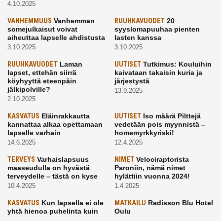
4.10.2025
VANHEMMUUS
Vanhemman
RUUHKAVUODET
20
somejulkaisut voivat
syyslomapuuhaa pienten
aiheuttaa lapselle ahdistusta
lasten kanssa
3.10.2025
3.10.2025
RUUHKAVUODET
Laman
UUTISET
Tutkimus: Kouluihin
lapset, ettehän siirrä
kaivataan takaisin kuria ja
köyhyyttä eteenpäin
järjestystä
jälkipolville?
13.9.2025
2.10.2025
KASVATUS
Eläinrakkautta
UUTISET
Iso määrä Pilttejä
kannattaa alkaa opettamaan
vedetään pois myynnistä –
lapselle varhain
homemyrkkyriski!
14.6.2025
12.4.2025
TERVEYS
Varhaislapsuus
NIMET
Velociraptorista
maaseudulla on hyvästä
Paroniin, nämä nimet
terveydelle – tästä on kyse
hylättiin vuonna 2024!
10.4.2025
1.4.2025
KASVATUS
Kun lapsella ei ole
MATKAILU
Radisson Blu Hotel
yhtä hienoa puhelinta kuin
Oulu
kavereilla
24.3.2025