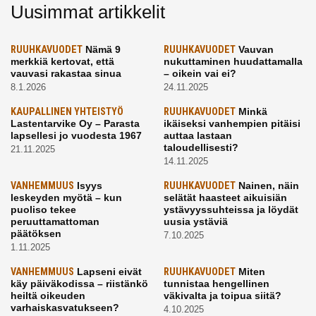
Uusimmat artikkelit
RUUHKAVUODET
Nämä 9
RUUHKAVUODET
Vauvan
merkkiä kertovat, että
nukuttaminen huudattamalla
vauvasi rakastaa sinua
– oikein vai ei?
8.1.2026
24.11.2025
KAUPALLINEN YHTEISTYÖ
RUUHKAVUODET
Minkä
Lastentarvike Oy – Parasta
ikäiseksi vanhempien pitäisi
lapsellesi jo vuodesta 1967
auttaa lastaan
taloudellisesti?
21.11.2025
14.11.2025
VANHEMMUUS
Isyys
RUUHKAVUODET
Nainen, näin
leskeyden myötä – kun
selätät haasteet aikuisiän
puoliso tekee
ystävyyssuhteissa ja löydät
peruuttamattoman
uusia ystäviä
päätöksen
7.10.2025
1.11.2025
VANHEMMUUS
Lapseni eivät
RUUHKAVUODET
Miten
käy päiväkodissa – riistänkö
tunnistaa hengellinen
heiltä oikeuden
väkivalta ja toipua siitä?
varhaiskasvatukseen?
4.10.2025