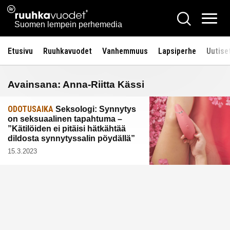
Siirry
Ruuhkavuodet.fi
Hae
sisältöön
Vali
Suomen lempein perhemedia
Etusivu
Ruuhkavuodet
Vanhemmuus
Lapsiperhe
Uutise
Avainsana:
Anna-Riitta Kässi
ODOTUSAIKA
Seksologi: Synnytys
on seksuaalinen tapahtuma –
”Kätilöiden ei pitäisi hätkähtää
dildosta synnytyssalin pöydällä”
15.3.2023