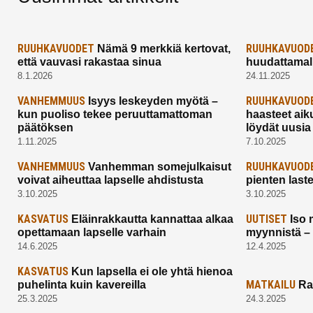
RUUHKAVUODET
RUUHKAVUOD
Nämä 9 merkkiä kertovat,
että vauvasi rakastaa sinua
huudattamall
8.1.2026
24.11.2025
VANHEMMUUS
RUUHKAVUOD
Isyys leskeyden myötä –
kun puoliso tekee peruuttamattoman
haasteet aik
päätöksen
löydät uusia
1.11.2025
7.10.2025
VANHEMMUUS
RUUHKAVUOD
Vanhemman somejulkaisut
voivat aiheuttaa lapselle ahdistusta
pienten last
3.10.2025
3.10.2025
KASVATUS
UUTISET
Eläinrakkautta kannattaa alkaa
Iso 
opettamaan lapselle varhain
myynnistä –
14.6.2025
12.4.2025
KASVATUS
Kun lapsella ei ole yhtä hienoa
MATKAILU
puhelinta kuin kavereilla
Ra
25.3.2025
24.3.2025