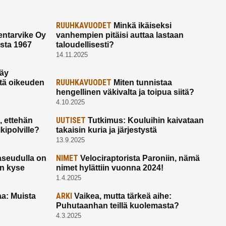
RUUHKAVUODET
Minkä ikäiseksi
ntarvike Oy
vanhempien pitäisi auttaa lastaan
esta 1967
taloudellisesti?
14.11.2025
käy
RUUHKAVUODET
ltä oikeuden
Miten tunnistaa
hengellinen väkivalta ja toipua siitä?
4.10.2025
UUTISET
 ettehän
Tutkimus: Kouluihin kaivataan
kipolville?
takaisin kuria ja järjestystä
13.9.2025
NIMET
seudulla on
Velociraptorista Paroniin, nämä
on kyse
nimet hylättiin vuonna 2024!
1.4.2025
ARKI
a: Muista
Vaikea, mutta tärkeä aihe:
Puhutaanhan teillä kuolemasta?
4.3.2025