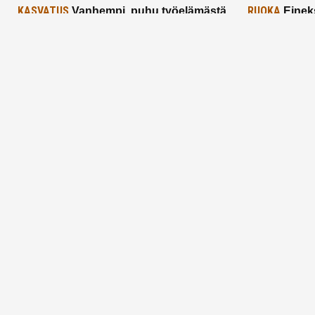
KASVATUS
RUOKA
Vanhempi, puhu työelämästä
Einek
lapselle – mutta mieti sanojasi!
asiat ja saa
25.2.2025
24.2.2025
Aitoa vertaistukea perhearkeen, lempeästi
myötäeläen
Facebook
Instagram
TikTok
X