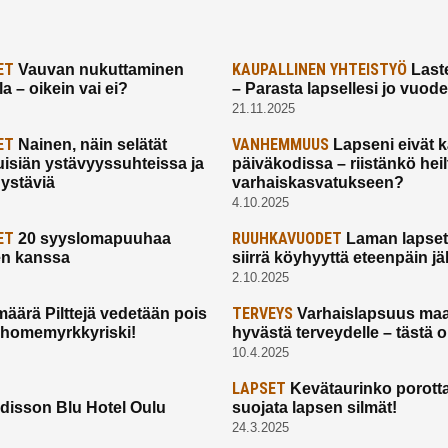
ET
KAUPALLINEN YHTEISTYÖ
Vauvan nukuttaminen
Laste
a – oikein vai ei?
– Parasta lapsellesi jo vuod
21.11.2025
ET
VANHEMMUUS
Nainen, näin selätät
Lapseni eivät 
uisiän ystävyyssuhteissa ja
päiväkodissa – riistänkö hei
 ystäviä
varhaiskasvatukseen?
4.10.2025
ET
RUUHKAVUODET
20 syyslomapuuhaa
Laman lapset,
en kanssa
siirrä köyhyyttä eteenpäin jäl
2.10.2025
TERVEYS
määrä Pilttejä vedetään pois
Varhaislapsuus maa
 homemyrkkyriski!
hyvästä terveydelle – tästä 
10.4.2025
LAPSET
Kevätaurinko porotta
disson Blu Hotel Oulu
suojata lapsen silmät!
24.3.2025