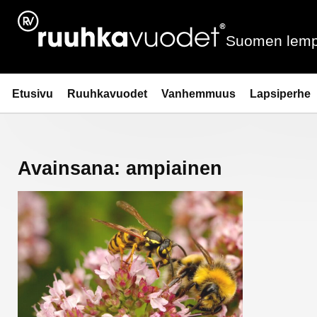
Siirry
sisältöön
Suomen lemp
Ruuhkavuodet.fi
Etusivu
Ruuhkavuodet
Vanhemmuus
Lapsiperhe
Avainsana:
ampiainen