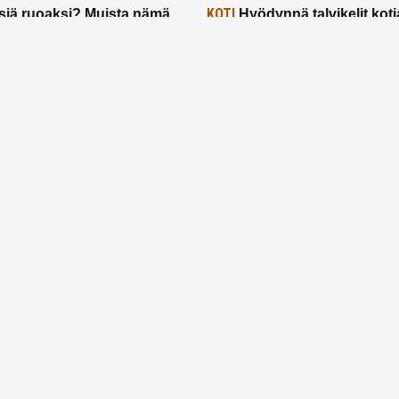
KOTI
siä ruoaksi? Muista nämä
Hyödynnä talvikelit koti
t paremman aterian
– 2 näppärää vinkkiä!
24.2.2025
Etusivu
Meistä
Ruuhkavuodet
Lapsiperhe
Vanhemmuus
Tietosuojalauseke
© 2026 Ruuhkavuodet.fi. Kaikki oikeudet pidätetään.