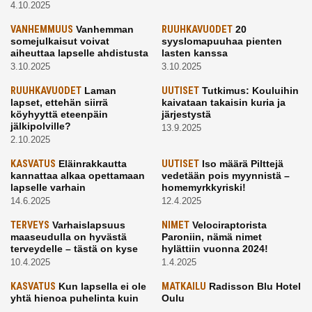
4.10.2025
VANHEMMUUS
Vanhemman
RUUHKAVUODET
20
somejulkaisut voivat
syyslomapuuhaa pienten
aiheuttaa lapselle ahdistusta
lasten kanssa
3.10.2025
3.10.2025
RUUHKAVUODET
Laman
UUTISET
Tutkimus: Kouluihin
lapset, ettehän siirrä
kaivataan takaisin kuria ja
köyhyyttä eteenpäin
järjestystä
jälkipolville?
13.9.2025
2.10.2025
KASVATUS
Eläinrakkautta
UUTISET
Iso määrä Pilttejä
kannattaa alkaa opettamaan
vedetään pois myynnistä –
lapselle varhain
homemyrkkyriski!
14.6.2025
12.4.2025
TERVEYS
Varhaislapsuus
NIMET
Velociraptorista
maaseudulla on hyvästä
Paroniin, nämä nimet
terveydelle – tästä on kyse
hylättiin vuonna 2024!
10.4.2025
1.4.2025
KASVATUS
Kun lapsella ei ole
MATKAILU
Radisson Blu Hotel
yhtä hienoa puhelinta kuin
Oulu
kavereilla
24.3.2025