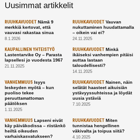
Uusimmat artikkelit
RUUHKAVUODET
Nämä 9
RUUHKAVUODET
Vauvan
merkkiä kertovat, että
nukuttaminen huudattamalla
vauvasi rakastaa sinua
– oikein vai ei?
8.1.2026
24.11.2025
KAUPALLINEN YHTEISTYÖ
RUUHKAVUODET
Minkä
Lastentarvike Oy – Parasta
ikäiseksi vanhempien pitäisi
lapsellesi jo vuodesta 1967
auttaa lastaan
taloudellisesti?
21.11.2025
14.11.2025
VANHEMMUUS
Isyys
RUUHKAVUODET
Nainen, näin
leskeyden myötä – kun
selätät haasteet aikuisiän
puoliso tekee
ystävyyssuhteissa ja löydät
peruuttamattoman
uusia ystäviä
päätöksen
7.10.2025
1.11.2025
VANHEMMUUS
Lapseni eivät
RUUHKAVUODET
Miten
käy päiväkodissa – riistänkö
tunnistaa hengellinen
heiltä oikeuden
väkivalta ja toipua siitä?
varhaiskasvatukseen?
4.10.2025