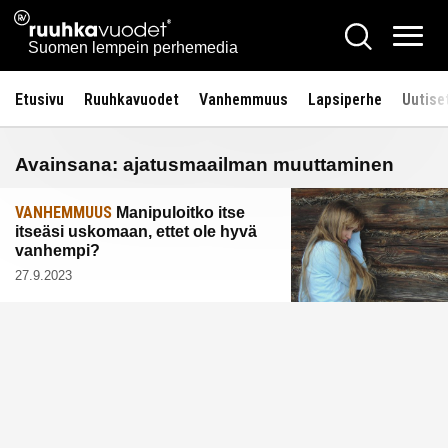
Siirry
Ruuhkavuodet.fi
Hae
sisältöön
Vali
Suomen lempein perhemedia
Etusivu
Ruuhkavuodet
Vanhemmuus
Lapsiperhe
Uutise
Avainsana:
ajatusmaailman muuttaminen
VANHEMMUUS
Manipuloitko itse
itseäsi uskomaan, ettet ole hyvä
vanhempi?
27.9.2023