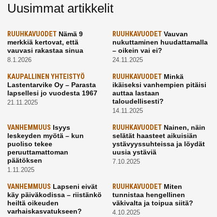
Uusimmat artikkelit
RUUHKAVUODET
Nämä 9
RUUHKAVUODET
Vauvan
merkkiä kertovat, että
nukuttaminen huudattamalla
vauvasi rakastaa sinua
– oikein vai ei?
8.1.2026
24.11.2025
KAUPALLINEN YHTEISTYÖ
RUUHKAVUODET
Minkä
Lastentarvike Oy – Parasta
ikäiseksi vanhempien pitäisi
lapsellesi jo vuodesta 1967
auttaa lastaan
taloudellisesti?
21.11.2025
14.11.2025
VANHEMMUUS
Isyys
RUUHKAVUODET
Nainen, näin
leskeyden myötä – kun
selätät haasteet aikuisiän
puoliso tekee
ystävyyssuhteissa ja löydät
peruuttamattoman
uusia ystäviä
päätöksen
7.10.2025
1.11.2025
VANHEMMUUS
Lapseni eivät
RUUHKAVUODET
Miten
käy päiväkodissa – riistänkö
tunnistaa hengellinen
heiltä oikeuden
väkivalta ja toipua siitä?
varhaiskasvatukseen?
4.10.2025