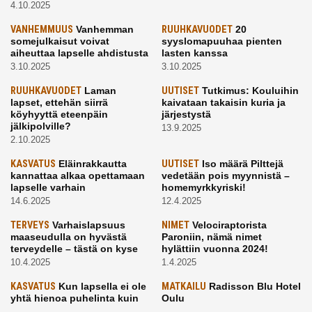
4.10.2025
VANHEMMUUS
Vanhemman
RUUHKAVUODET
20
somejulkaisut voivat
syyslomapuuhaa pienten
aiheuttaa lapselle ahdistusta
lasten kanssa
3.10.2025
3.10.2025
RUUHKAVUODET
Laman
UUTISET
Tutkimus: Kouluihin
lapset, ettehän siirrä
kaivataan takaisin kuria ja
köyhyyttä eteenpäin
järjestystä
jälkipolville?
13.9.2025
2.10.2025
KASVATUS
Eläinrakkautta
UUTISET
Iso määrä Pilttejä
kannattaa alkaa opettamaan
vedetään pois myynnistä –
lapselle varhain
homemyrkkyriski!
14.6.2025
12.4.2025
TERVEYS
Varhaislapsuus
NIMET
Velociraptorista
maaseudulla on hyvästä
Paroniin, nämä nimet
terveydelle – tästä on kyse
hylättiin vuonna 2024!
10.4.2025
1.4.2025
KASVATUS
Kun lapsella ei ole
MATKAILU
Radisson Blu Hotel
yhtä hienoa puhelinta kuin
Oulu
kavereilla
24.3.2025