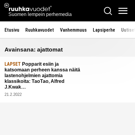
Siirry
Ruuhkavuodet.fi
Hae
sisältöön
Vali
Suomen lempein perhemedia
Etusivu
Ruuhkavuodet
Vanhemmuus
Lapsiperhe
Uutise
Avainsana:
ajattomat
LAPSET
Popparit esiin ja
katsomaan perheen kanssa näitä
lastenohjelmien ajattomia
klassikoita: TaoTao, Alfred
J.Kwak…
21.2.2022