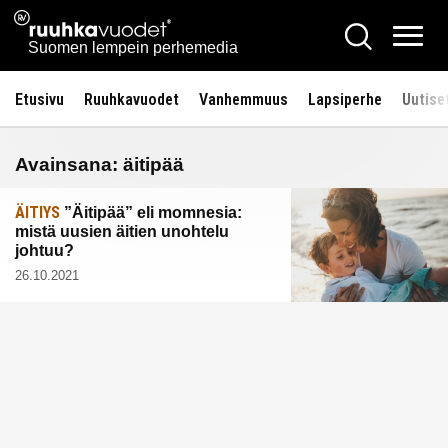
Siirry
Ruuhkavuodet.fi
Hae
sisältöön
Vali
Suomen lempein perhemedia
Etusivu
Ruuhkavuodet
Vanhemmuus
Lapsiperhe
Uutise
Avainsana:
äitipää
ÄITIYS
”Äitipää” eli momnesia:
mistä uusien äitien unohtelu
johtuu?
26.10.2021