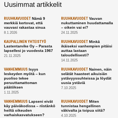
Uusimmat artikkelit
RUUHKAVUODET
Nämä 9
RUUHKAVUODET
Vauvan
merkkiä kertovat, että
nukuttaminen huudattamalla
vauvasi rakastaa sinua
– oikein vai ei?
8.1.2026
24.11.2025
KAUPALLINEN YHTEISTYÖ
RUUHKAVUODET
Minkä
Lastentarvike Oy – Parasta
ikäiseksi vanhempien pitäisi
lapsellesi jo vuodesta 1967
auttaa lastaan
taloudellisesti?
21.11.2025
14.11.2025
VANHEMMUUS
Isyys
RUUHKAVUODET
Nainen, näin
leskeyden myötä – kun
selätät haasteet aikuisiän
puoliso tekee
ystävyyssuhteissa ja löydät
peruuttamattoman
uusia ystäviä
päätöksen
7.10.2025
1.11.2025
VANHEMMUUS
Lapseni eivät
RUUHKAVUODET
Miten
käy päiväkodissa – riistänkö
tunnistaa hengellinen
heiltä oikeuden
väkivalta ja toipua siitä?
varhaiskasvatukseen?
4.10.2025