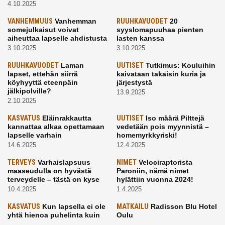
4.10.2025
VANHEMMUUS
Vanhemman
RUUHKAVUODET
20
somejulkaisut voivat
syyslomapuuhaa pienten
aiheuttaa lapselle ahdistusta
lasten kanssa
3.10.2025
3.10.2025
RUUHKAVUODET
Laman
UUTISET
Tutkimus: Kouluihin
lapset, ettehän siirrä
kaivataan takaisin kuria ja
köyhyyttä eteenpäin
järjestystä
jälkipolville?
13.9.2025
2.10.2025
KASVATUS
Eläinrakkautta
UUTISET
Iso määrä Pilttejä
kannattaa alkaa opettamaan
vedetään pois myynnistä –
lapselle varhain
homemyrkkyriski!
14.6.2025
12.4.2025
TERVEYS
Varhaislapsuus
NIMET
Velociraptorista
maaseudulla on hyvästä
Paroniin, nämä nimet
terveydelle – tästä on kyse
hylättiin vuonna 2024!
10.4.2025
1.4.2025
KASVATUS
Kun lapsella ei ole
MATKAILU
Radisson Blu Hotel
yhtä hienoa puhelinta kuin
Oulu
kavereilla
24.3.2025