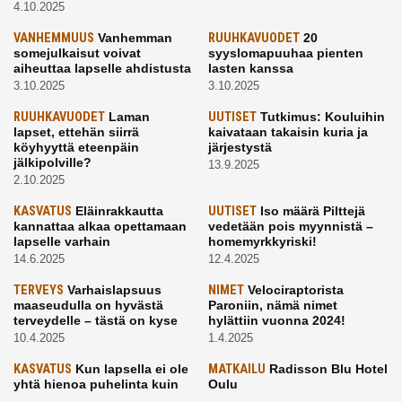
4.10.2025
VANHEMMUUS
Vanhemman
RUUHKAVUODET
20
somejulkaisut voivat
syyslomapuuhaa pienten
aiheuttaa lapselle ahdistusta
lasten kanssa
3.10.2025
3.10.2025
RUUHKAVUODET
Laman
UUTISET
Tutkimus: Kouluihin
lapset, ettehän siirrä
kaivataan takaisin kuria ja
köyhyyttä eteenpäin
järjestystä
jälkipolville?
13.9.2025
2.10.2025
KASVATUS
Eläinrakkautta
UUTISET
Iso määrä Pilttejä
kannattaa alkaa opettamaan
vedetään pois myynnistä –
lapselle varhain
homemyrkkyriski!
14.6.2025
12.4.2025
TERVEYS
Varhaislapsuus
NIMET
Velociraptorista
maaseudulla on hyvästä
Paroniin, nämä nimet
terveydelle – tästä on kyse
hylättiin vuonna 2024!
10.4.2025
1.4.2025
KASVATUS
Kun lapsella ei ole
MATKAILU
Radisson Blu Hotel
yhtä hienoa puhelinta kuin
Oulu
kavereilla
24.3.2025