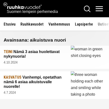
Siirry
Ruuhkavuodet.fi
Hae
sisältöön
Vali
Suomen lempein perhemedia
Etusivu
Ruuhkavuodet
Vanhemmuus
Lapsiperhe
Uutise
Avainsana:
aikuistuva nuori
TEINI
Nämä 3 asiaa huolettavat
nykynuoria!
4.10.2024
KASVATUS
Vanhempi, opetathan
nämä 6 asiaa aikuistuvalle
nuorelle!
4.7.2024