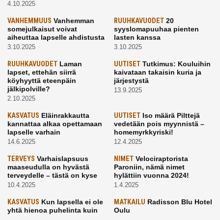
4.10.2025
VANHEMMUUS
Vanhemman
RUUHKAVUODET
20
somejulkaisut voivat
syyslomapuuhaa pienten
aiheuttaa lapselle ahdistusta
lasten kanssa
3.10.2025
3.10.2025
RUUHKAVUODET
Laman
UUTISET
Tutkimus: Kouluihin
lapset, ettehän siirrä
kaivataan takaisin kuria ja
köyhyyttä eteenpäin
järjestystä
jälkipolville?
13.9.2025
2.10.2025
KASVATUS
Eläinrakkautta
UUTISET
Iso määrä Pilttejä
kannattaa alkaa opettamaan
vedetään pois myynnistä –
lapselle varhain
homemyrkkyriski!
14.6.2025
12.4.2025
TERVEYS
Varhaislapsuus
NIMET
Velociraptorista
maaseudulla on hyvästä
Paroniin, nämä nimet
terveydelle – tästä on kyse
hylättiin vuonna 2024!
10.4.2025
1.4.2025
KASVATUS
Kun lapsella ei ole
MATKAILU
Radisson Blu Hotel
yhtä hienoa puhelinta kuin
Oulu
kavereilla
24.3.2025