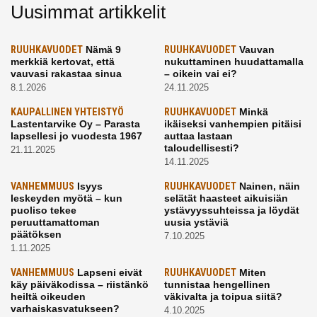
Uusimmat artikkelit
RUUHKAVUODET
Nämä 9
RUUHKAVUODET
Vauvan
merkkiä kertovat, että
nukuttaminen huudattamalla
vauvasi rakastaa sinua
– oikein vai ei?
8.1.2026
24.11.2025
KAUPALLINEN YHTEISTYÖ
RUUHKAVUODET
Minkä
Lastentarvike Oy – Parasta
ikäiseksi vanhempien pitäisi
lapsellesi jo vuodesta 1967
auttaa lastaan
taloudellisesti?
21.11.2025
14.11.2025
VANHEMMUUS
Isyys
RUUHKAVUODET
Nainen, näin
leskeyden myötä – kun
selätät haasteet aikuisiän
puoliso tekee
ystävyyssuhteissa ja löydät
peruuttamattoman
uusia ystäviä
päätöksen
7.10.2025
1.11.2025
VANHEMMUUS
Lapseni eivät
RUUHKAVUODET
Miten
käy päiväkodissa – riistänkö
tunnistaa hengellinen
heiltä oikeuden
väkivalta ja toipua siitä?
varhaiskasvatukseen?
4.10.2025