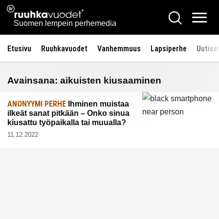
Siirry
Ruuhkavuodet.fi
Hae
sisältöön
Vali
Suomen lempein perhemedia
Etusivu
Ruuhkavuodet
Vanhemmuus
Lapsiperhe
Uutise
Avainsana:
aikuisten kiusaaminen
ANONYYMI PERHE
Ihminen muistaa
ilkeät sanat pitkään – Onko sinua
kiusattu työpaikalla tai muualla?
11.12.2022