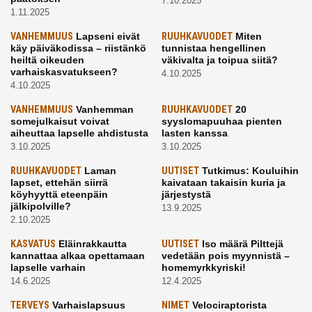
7.10.2025
1.11.2025
VANHEMMUUS
Lapseni eivät
RUUHKAVUODET
Miten
käy päiväkodissa – riistänkö
tunnistaa hengellinen
heiltä oikeuden
väkivalta ja toipua siitä?
varhaiskasvatukseen?
4.10.2025
4.10.2025
VANHEMMUUS
Vanhemman
RUUHKAVUODET
20
somejulkaisut voivat
syyslomapuuhaa pienten
aiheuttaa lapselle ahdistusta
lasten kanssa
3.10.2025
3.10.2025
RUUHKAVUODET
Laman
UUTISET
Tutkimus: Kouluihin
lapset, ettehän siirrä
kaivataan takaisin kuria ja
köyhyyttä eteenpäin
järjestystä
jälkipolville?
13.9.2025
2.10.2025
KASVATUS
Eläinrakkautta
UUTISET
Iso määrä Pilttejä
kannattaa alkaa opettamaan
vedetään pois myynnistä –
lapselle varhain
homemyrkkyriski!
14.6.2025
12.4.2025
TERVEYS
Varhaislapsuus
NIMET
Velociraptorista