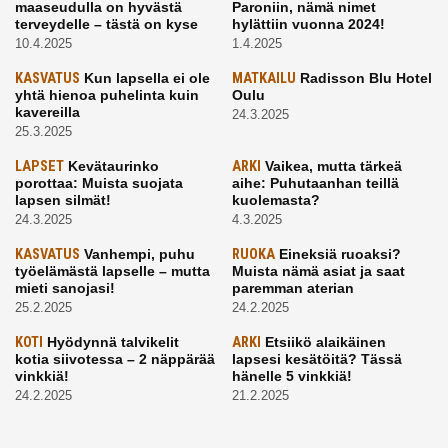
maaseudulla on hyvästä
Paroniin, nämä nimet
terveydelle – tästä on kyse
hylättiin vuonna 2024!
10.4.2025
1.4.2025
KASVATUS
Kun lapsella ei ole
MATKAILU
Radisson Blu Hotel
yhtä hienoa puhelinta kuin
Oulu
kavereilla
24.3.2025
25.3.2025
LAPSET
Kevätaurinko
ARKI
Vaikea, mutta tärkeä
porottaa: Muista suojata
aihe: Puhutaanhan teillä
lapsen silmät!
kuolemasta?
24.3.2025
4.3.2025
KASVATUS
Vanhempi, puhu
RUOKA
Eineksiä ruoaksi?
työelämästä lapselle – mutta
Muista nämä asiat ja saat
mieti sanojasi!
paremman aterian
25.2.2025
24.2.2025
KOTI
Hyödynnä talvikelit
ARKI
Etsiikö alaikäinen
kotia siivotessa – 2 näppärää
lapsesi kesätöitä? Tässä
vinkkiä!
hänelle 5 vinkkiä!
24.2.2025
21.2.2025