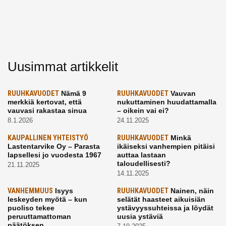
Uusimmat artikkelit
RUUHKAVUODET
Nämä 9
RUUHKAVUODET
Vauvan
merkkiä kertovat, että
nukuttaminen huudattamalla
vauvasi rakastaa sinua
– oikein vai ei?
8.1.2026
24.11.2025
KAUPALLINEN YHTEISTYÖ
RUUHKAVUODET
Minkä
Lastentarvike Oy – Parasta
ikäiseksi vanhempien pitäisi
lapsellesi jo vuodesta 1967
auttaa lastaan
taloudellisesti?
21.11.2025
14.11.2025
VANHEMMUUS
Isyys
RUUHKAVUODET
Nainen, näin
leskeyden myötä – kun
selätät haasteet aikuisiän
puoliso tekee
ystävyyssuhteissa ja löydät
peruuttamattoman
uusia ystäviä
päätöksen