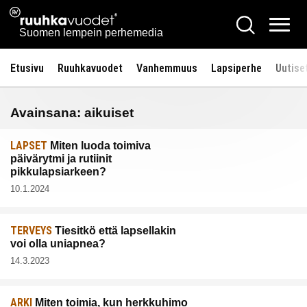
Siirry
Ruuhkavuodet.fi
Hae
sisältöön
Vali
Suomen lempein perhemedia
Etusivu
Ruuhkavuodet
Vanhemmuus
Lapsiperhe
Uutise
Avainsana:
aikuiset
LAPSET
Miten luoda toimiva
päivärytmi ja rutiinit
pikkulapsiarkeen?
10.1.2024
TERVEYS
Tiesitkö että lapsellakin
voi olla uniapnea?
14.3.2023
ARKI
Miten toimia, kun herkkuhimo