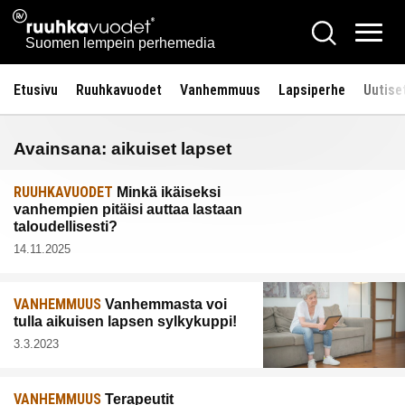
Siirry
Ruuhkavuodet.fi
Hae
sisältöön
Vali
Suomen lempein perhemedia
Etusivu
Ruuhkavuodet
Vanhemmuus
Lapsiperhe
Uutise
Avainsana:
aikuiset lapset
RUUHKAVUODET
Minkä ikäiseksi
vanhempien pitäisi auttaa lastaan
taloudellisesti?
14.11.2025
VANHEMMUUS
Vanhemmasta voi
tulla aikuisen lapsen sylkykuppi!
3.3.2023
VANHEMMUUS
Terapeutit