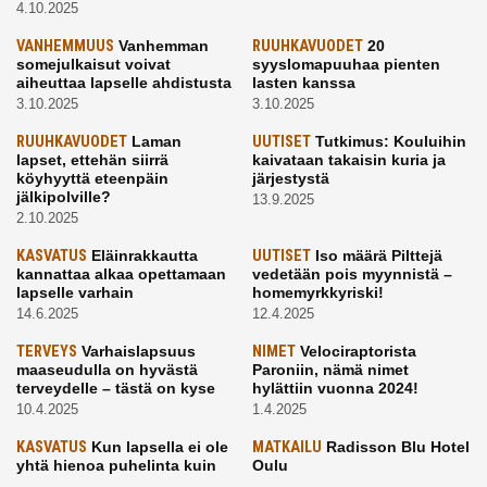
4.10.2025
VANHEMMUUS
Vanhemman
RUUHKAVUODET
20
somejulkaisut voivat
syyslomapuuhaa pienten
aiheuttaa lapselle ahdistusta
lasten kanssa
3.10.2025
3.10.2025
RUUHKAVUODET
Laman
UUTISET
Tutkimus: Kouluihin
lapset, ettehän siirrä
kaivataan takaisin kuria ja
köyhyyttä eteenpäin
järjestystä
jälkipolville?
13.9.2025
2.10.2025
KASVATUS
Eläinrakkautta
UUTISET
Iso määrä Pilttejä
kannattaa alkaa opettamaan
vedetään pois myynnistä –
lapselle varhain
homemyrkkyriski!
14.6.2025
12.4.2025
TERVEYS
Varhaislapsuus
NIMET
Velociraptorista
maaseudulla on hyvästä
Paroniin, nämä nimet
terveydelle – tästä on kyse
hylättiin vuonna 2024!
10.4.2025
1.4.2025
KASVATUS
Kun lapsella ei ole
MATKAILU
Radisson Blu Hotel
yhtä hienoa puhelinta kuin
Oulu
kavereilla
24.3.2025