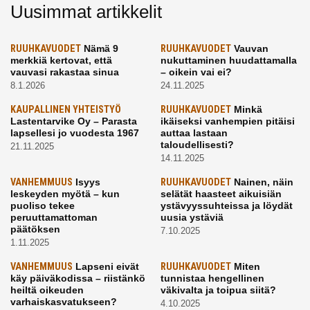
Uusimmat artikkelit
RUUHKAVUODET
Nämä 9
RUUHKAVUODET
Vauvan
merkkiä kertovat, että
nukuttaminen huudattamalla
vauvasi rakastaa sinua
– oikein vai ei?
8.1.2026
24.11.2025
KAUPALLINEN YHTEISTYÖ
RUUHKAVUODET
Minkä
Lastentarvike Oy – Parasta
ikäiseksi vanhempien pitäisi
lapsellesi jo vuodesta 1967
auttaa lastaan
taloudellisesti?
21.11.2025
14.11.2025
VANHEMMUUS
Isyys
RUUHKAVUODET
Nainen, näin
leskeyden myötä – kun
selätät haasteet aikuisiän
puoliso tekee
ystävyyssuhteissa ja löydät
peruuttamattoman
uusia ystäviä
päätöksen
7.10.2025
1.11.2025
VANHEMMUUS
Lapseni eivät
RUUHKAVUODET
Miten
käy päiväkodissa – riistänkö
tunnistaa hengellinen
heiltä oikeuden
väkivalta ja toipua siitä?
varhaiskasvatukseen?
4.10.2025