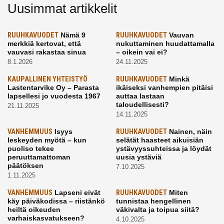
Uusimmat artikkelit
RUUHKAVUODET
Nämä 9
RUUHKAVUODET
Vauvan
merkkiä kertovat, että
nukuttaminen huudattamalla
vauvasi rakastaa sinua
– oikein vai ei?
8.1.2026
24.11.2025
KAUPALLINEN YHTEISTYÖ
RUUHKAVUODET
Minkä
Lastentarvike Oy – Parasta
ikäiseksi vanhempien pitäisi
lapsellesi jo vuodesta 1967
auttaa lastaan
taloudellisesti?
21.11.2025
14.11.2025
VANHEMMUUS
Isyys
RUUHKAVUODET
Nainen, näin
leskeyden myötä – kun
selätät haasteet aikuisiän
puoliso tekee
ystävyyssuhteissa ja löydät
peruuttamattoman
uusia ystäviä
päätöksen
7.10.2025
1.11.2025
VANHEMMUUS
Lapseni eivät
RUUHKAVUODET
Miten
käy päiväkodissa – riistänkö
tunnistaa hengellinen
heiltä oikeuden
väkivalta ja toipua siitä?
varhaiskasvatukseen?
4.10.2025