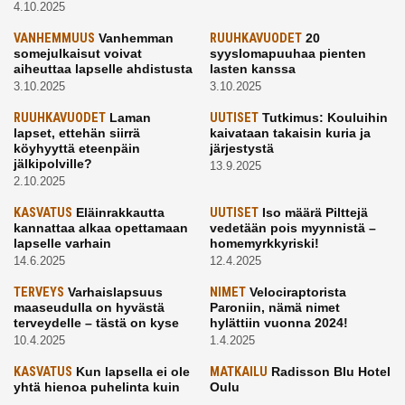
4.10.2025
VANHEMMUUS
Vanhemman
RUUHKAVUODET
20
somejulkaisut voivat
syyslomapuuhaa pienten
aiheuttaa lapselle ahdistusta
lasten kanssa
3.10.2025
3.10.2025
RUUHKAVUODET
Laman
UUTISET
Tutkimus: Kouluihin
lapset, ettehän siirrä
kaivataan takaisin kuria ja
köyhyyttä eteenpäin
järjestystä
jälkipolville?
13.9.2025
2.10.2025
KASVATUS
Eläinrakkautta
UUTISET
Iso määrä Pilttejä
kannattaa alkaa opettamaan
vedetään pois myynnistä –
lapselle varhain
homemyrkkyriski!
14.6.2025
12.4.2025
TERVEYS
Varhaislapsuus
NIMET
Velociraptorista
maaseudulla on hyvästä
Paroniin, nämä nimet
terveydelle – tästä on kyse
hylättiin vuonna 2024!
10.4.2025
1.4.2025
KASVATUS
Kun lapsella ei ole
MATKAILU
Radisson Blu Hotel
yhtä hienoa puhelinta kuin
Oulu
kavereilla
24.3.2025