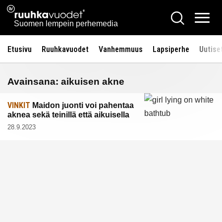
Siirry
Ruuhkavuodet.fi
Hae
sisältöön
Vali
Suomen lempein perhemedia
Etusivu
Ruuhkavuodet
Vanhemmuus
Lapsiperhe
Uutise
Avainsana:
aikuisen akne
VINKIT
Maidon juonti voi pahentaa
aknea sekä teinillä että aikuisella
28.9.2023