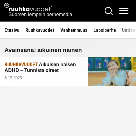
Siirry
Ruuhkavuodet.fi
Hae
sisältöön
Vali
Suomen lempein perhemedia
Etusivu
Ruuhkavuodet
Vanhemmuus
Lapsiperhe
Uutise
Avainsana:
aikuinen nainen
RUUHKAVUODET
Aikuisen naisen
ADHD – Tunnista oireet
5.12.2023