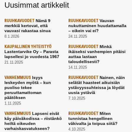
Uusimmat artikkelit
RUUHKAVUODET
Nämä 9
RUUHKAVUODET
Vauvan
merkkiä kertovat, että
nukuttaminen huudattamalla
vauvasi rakastaa sinua
– oikein vai ei?
8.1.2026
24.11.2025
KAUPALLINEN YHTEISTYÖ
RUUHKAVUODET
Minkä
Lastentarvike Oy – Parasta
ikäiseksi vanhempien pitäisi
lapsellesi jo vuodesta 1967
auttaa lastaan
taloudellisesti?
21.11.2025
14.11.2025
VANHEMMUUS
Isyys
RUUHKAVUODET
Nainen, näin
leskeyden myötä – kun
selätät haasteet aikuisiän
puoliso tekee
ystävyyssuhteissa ja löydät
peruuttamattoman
uusia ystäviä
päätöksen
7.10.2025
1.11.2025
VANHEMMUUS
Lapseni eivät
RUUHKAVUODET
Miten
käy päiväkodissa – riistänkö
tunnistaa hengellinen
heiltä oikeuden
väkivalta ja toipua siitä?
varhaiskasvatukseen?
4.10.2025