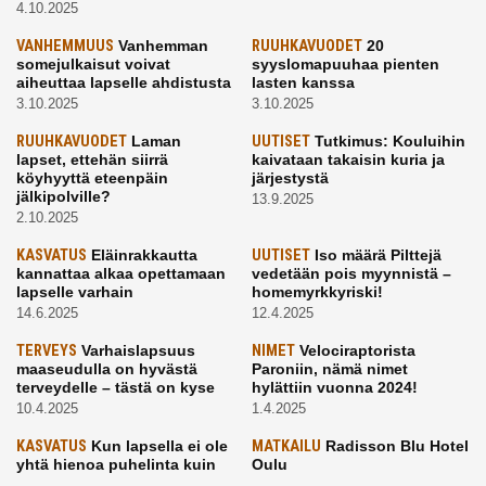
4.10.2025
VANHEMMUUS
Vanhemman
RUUHKAVUODET
20
somejulkaisut voivat
syyslomapuuhaa pienten
aiheuttaa lapselle ahdistusta
lasten kanssa
3.10.2025
3.10.2025
RUUHKAVUODET
Laman
UUTISET
Tutkimus: Kouluihin
lapset, ettehän siirrä
kaivataan takaisin kuria ja
köyhyyttä eteenpäin
järjestystä
jälkipolville?
13.9.2025
2.10.2025
KASVATUS
Eläinrakkautta
UUTISET
Iso määrä Pilttejä
kannattaa alkaa opettamaan
vedetään pois myynnistä –
lapselle varhain
homemyrkkyriski!
14.6.2025
12.4.2025
TERVEYS
Varhaislapsuus
NIMET
Velociraptorista
maaseudulla on hyvästä
Paroniin, nämä nimet
terveydelle – tästä on kyse
hylättiin vuonna 2024!
10.4.2025
1.4.2025
KASVATUS
Kun lapsella ei ole
MATKAILU
Radisson Blu Hotel
yhtä hienoa puhelinta kuin
Oulu
kavereilla
24.3.2025