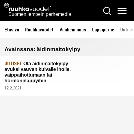
Siirry
Ruuhkavuodet.fi
Hae
sisältöön
Vali
Suomen lempein perhemedia
Etusivu
Ruuhkavuodet
Vanhemmuus
Lapsiperhe
Uutise
Avainsana:
äidinmaitokylpy
UUTISET
Ota äidinmaitokylpy
avuksi vauvan kuivalle iholle,
vaippaihottumaan tai
hormoninäppyihin
12.2.2021