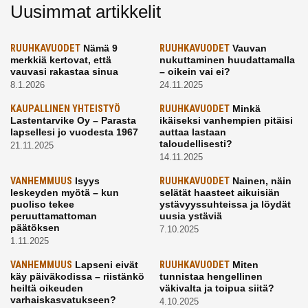
Uusimmat artikkelit
RUUHKAVUODET
Nämä 9
RUUHKAVUODET
Vauvan
merkkiä kertovat, että
nukuttaminen huudattamalla
vauvasi rakastaa sinua
– oikein vai ei?
8.1.2026
24.11.2025
KAUPALLINEN YHTEISTYÖ
RUUHKAVUODET
Minkä
Lastentarvike Oy – Parasta
ikäiseksi vanhempien pitäisi
lapsellesi jo vuodesta 1967
auttaa lastaan
taloudellisesti?
21.11.2025
14.11.2025
VANHEMMUUS
Isyys
RUUHKAVUODET
Nainen, näin
leskeyden myötä – kun
selätät haasteet aikuisiän
puoliso tekee
ystävyyssuhteissa ja löydät
peruuttamattoman
uusia ystäviä
päätöksen
7.10.2025
1.11.2025
VANHEMMUUS
Lapseni eivät
RUUHKAVUODET
Miten
käy päiväkodissa – riistänkö
tunnistaa hengellinen
heiltä oikeuden
väkivalta ja toipua siitä?
varhaiskasvatukseen?
4.10.2025