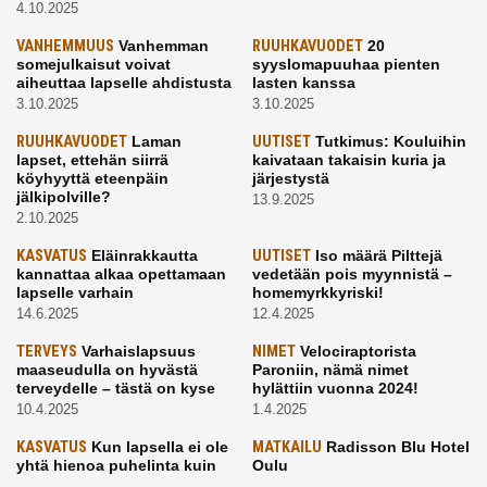
4.10.2025
VANHEMMUUS
Vanhemman
RUUHKAVUODET
20
somejulkaisut voivat
syyslomapuuhaa pienten
aiheuttaa lapselle ahdistusta
lasten kanssa
3.10.2025
3.10.2025
RUUHKAVUODET
Laman
UUTISET
Tutkimus: Kouluihin
lapset, ettehän siirrä
kaivataan takaisin kuria ja
köyhyyttä eteenpäin
järjestystä
jälkipolville?
13.9.2025
2.10.2025
KASVATUS
Eläinrakkautta
UUTISET
Iso määrä Pilttejä
kannattaa alkaa opettamaan
vedetään pois myynnistä –
lapselle varhain
homemyrkkyriski!
14.6.2025
12.4.2025
TERVEYS
Varhaislapsuus
NIMET
Velociraptorista
maaseudulla on hyvästä
Paroniin, nämä nimet
terveydelle – tästä on kyse
hylättiin vuonna 2024!
10.4.2025
1.4.2025
KASVATUS
Kun lapsella ei ole
MATKAILU
Radisson Blu Hotel
yhtä hienoa puhelinta kuin
Oulu
kavereilla
24.3.2025