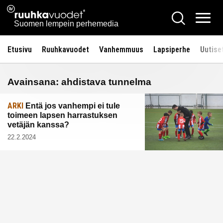
Siirry
Ruuhkavuodet.fi
Hae
sisältöön
Vali
Suomen lempein perhemedia
Etusivu
Ruuhkavuodet
Vanhemmuus
Lapsiperhe
Uutise
Avainsana:
ahdistava tunnelma
ARKI
Entä jos vanhempi ei tule
toimeen lapsen harrastuksen
vetäjän kanssa?
22.2.2024