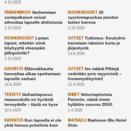
4.10.2025
VANHEMMUUS
Vanhemman
RUUHKAVUODET
20
somejulkaisut voivat
syyslomapuuhaa pienten
aiheuttaa lapselle ahdistusta
lasten kanssa
3.10.2025
3.10.2025
RUUHKAVUODET
Laman
UUTISET
Tutkimus: Kouluihin
lapset, ettehän siirrä
kaivataan takaisin kuria ja
köyhyyttä eteenpäin
järjestystä
jälkipolville?
13.9.2025
2.10.2025
KASVATUS
Eläinrakkautta
UUTISET
Iso määrä Pilttejä
kannattaa alkaa opettamaan
vedetään pois myynnistä –
lapselle varhain
homemyrkkyriski!
14.6.2025
12.4.2025
TERVEYS
Varhaislapsuus
NIMET
Velociraptorista
maaseudulla on hyvästä
Paroniin, nämä nimet
terveydelle – tästä on kyse
hylättiin vuonna 2024!
10.4.2025
1.4.2025
KASVATUS
Kun lapsella ei ole
MATKAILU
Radisson Blu Hotel
yhtä hienoa puhelinta kuin
Oulu
kavereilla
24.3.2025