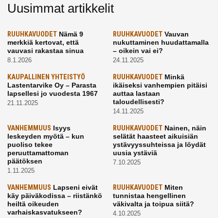
Uusimmat artikkelit
RUUHKAVUODET
Nämä 9
RUUHKAVUODET
Vauvan
merkkiä kertovat, että
nukuttaminen huudattamalla
vauvasi rakastaa sinua
– oikein vai ei?
8.1.2026
24.11.2025
KAUPALLINEN YHTEISTYÖ
RUUHKAVUODET
Minkä
Lastentarvike Oy – Parasta
ikäiseksi vanhempien pitäisi
lapsellesi jo vuodesta 1967
auttaa lastaan
taloudellisesti?
21.11.2025
14.11.2025
VANHEMMUUS
Isyys
RUUHKAVUODET
Nainen, näin
leskeyden myötä – kun
selätät haasteet aikuisiän
puoliso tekee
ystävyyssuhteissa ja löydät
peruuttamattoman
uusia ystäviä
päätöksen
7.10.2025
1.11.2025
VANHEMMUUS
Lapseni eivät
RUUHKAVUODET
Miten
käy päiväkodissa – riistänkö
tunnistaa hengellinen
heiltä oikeuden
väkivalta ja toipua siitä?
varhaiskasvatukseen?
4.10.2025