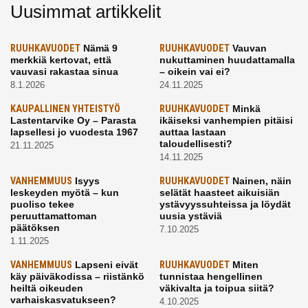
Uusimmat artikkelit
RUUHKAVUODET
Nämä 9
RUUHKAVUODET
Vauvan
merkkiä kertovat, että
nukuttaminen huudattamalla
vauvasi rakastaa sinua
– oikein vai ei?
8.1.2026
24.11.2025
KAUPALLINEN YHTEISTYÖ
RUUHKAVUODET
Minkä
Lastentarvike Oy – Parasta
ikäiseksi vanhempien pitäisi
lapsellesi jo vuodesta 1967
auttaa lastaan
taloudellisesti?
21.11.2025
14.11.2025
VANHEMMUUS
Isyys
RUUHKAVUODET
Nainen, näin
leskeyden myötä – kun
selätät haasteet aikuisiän
puoliso tekee
ystävyyssuhteissa ja löydät
peruuttamattoman
uusia ystäviä
päätöksen
7.10.2025
1.11.2025
VANHEMMUUS
Lapseni eivät
RUUHKAVUODET
Miten
käy päiväkodissa – riistänkö
tunnistaa hengellinen
heiltä oikeuden
väkivalta ja toipua siitä?
varhaiskasvatukseen?
4.10.2025