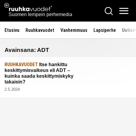
Siirry
Ruuhkavuodet.fi
Hae
sisältöön
Vali
Suomen lempein perhemedia
Etusivu
Ruuhkavuodet
Vanhemmuus
Lapsiperhe
Uutise
Avainsana:
ADT
RUUHKAVUODET
Itse hankittu
keskittymisvaikeus eli ADT –
kuinka saada keskittymiskyky
takaisin?
2.5.2024