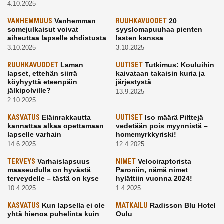
4.10.2025
VANHEMMUUS
Vanhemman
RUUHKAVUODET
20
somejulkaisut voivat
syyslomapuuhaa pienten
aiheuttaa lapselle ahdistusta
lasten kanssa
3.10.2025
3.10.2025
RUUHKAVUODET
Laman
UUTISET
Tutkimus: Kouluihin
lapset, ettehän siirrä
kaivataan takaisin kuria ja
köyhyyttä eteenpäin
järjestystä
jälkipolville?
13.9.2025
2.10.2025
KASVATUS
Eläinrakkautta
UUTISET
Iso määrä Pilttejä
kannattaa alkaa opettamaan
vedetään pois myynnistä –
lapselle varhain
homemyrkkyriski!
14.6.2025
12.4.2025
TERVEYS
Varhaislapsuus
NIMET
Velociraptorista
maaseudulla on hyvästä
Paroniin, nämä nimet
terveydelle – tästä on kyse
hylättiin vuonna 2024!
10.4.2025
1.4.2025
KASVATUS
Kun lapsella ei ole
MATKAILU
Radisson Blu Hotel
yhtä hienoa puhelinta kuin
Oulu
kavereilla
24.3.2025