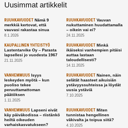
Uusimmat artikkelit
RUUHKAVUODET
Nämä 9
RUUHKAVUODET
Vauvan
merkkiä kertovat, että
nukuttaminen huudattamalla
vauvasi rakastaa sinua
– oikein vai ei?
8.1.2026
24.11.2025
KAUPALLINEN YHTEISTYÖ
RUUHKAVUODET
Minkä
Lastentarvike Oy – Parasta
ikäiseksi vanhempien pitäisi
lapsellesi jo vuodesta 1967
auttaa lastaan
taloudellisesti?
21.11.2025
14.11.2025
VANHEMMUUS
Isyys
RUUHKAVUODET
Nainen, näin
leskeyden myötä – kun
selätät haasteet aikuisiän
puoliso tekee
ystävyyssuhteissa ja löydät
peruuttamattoman
uusia ystäviä
päätöksen
7.10.2025
1.11.2025
VANHEMMUUS
Lapseni eivät
RUUHKAVUODET
Miten
käy päiväkodissa – riistänkö
tunnistaa hengellinen
heiltä oikeuden
väkivalta ja toipua siitä?
varhaiskasvatukseen?
4.10.2025