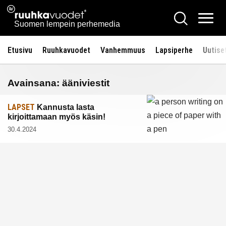
Siirry
Ruuhkavuodet.fi
Hae
sisältöön
Vali
Suomen lempein perhemedia
Etusivu
Ruuhkavuodet
Vanhemmuus
Lapsiperhe
Uutise
Avainsana:
ääniviestit
LAPSET
Kannusta lasta
kirjoittamaan myös käsin!
30.4.2024