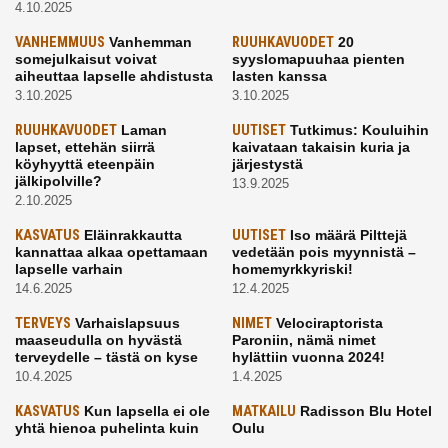
4.10.2025
VANHEMMUUS
Vanhemman
RUUHKAVUODET
20
somejulkaisut voivat
syyslomapuuhaa pienten
aiheuttaa lapselle ahdistusta
lasten kanssa
3.10.2025
3.10.2025
RUUHKAVUODET
Laman
UUTISET
Tutkimus: Kouluihin
lapset, ettehän siirrä
kaivataan takaisin kuria ja
köyhyyttä eteenpäin
järjestystä
jälkipolville?
13.9.2025
2.10.2025
KASVATUS
Eläinrakkautta
UUTISET
Iso määrä Pilttejä
kannattaa alkaa opettamaan
vedetään pois myynnistä –
lapselle varhain
homemyrkkyriski!
14.6.2025
12.4.2025
TERVEYS
Varhaislapsuus
NIMET
Velociraptorista
maaseudulla on hyvästä
Paroniin, nämä nimet
terveydelle – tästä on kyse
hylättiin vuonna 2024!
10.4.2025
1.4.2025
KASVATUS
Kun lapsella ei ole
MATKAILU
Radisson Blu Hotel
yhtä hienoa puhelinta kuin
Oulu
kavereilla
24.3.2025