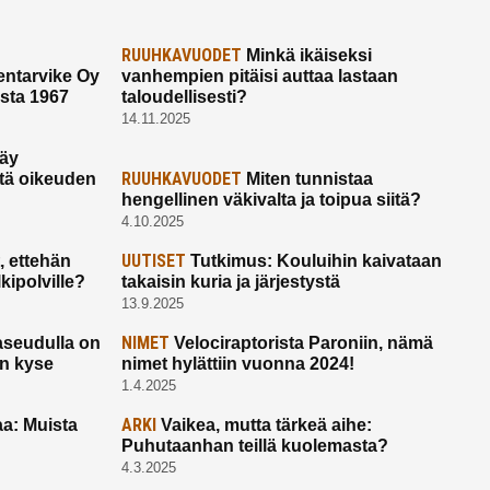
RUUHKAVUODET
Minkä ikäiseksi
ntarvike Oy
vanhempien pitäisi auttaa lastaan
esta 1967
taloudellisesti?
14.11.2025
käy
RUUHKAVUODET
ltä oikeuden
Miten tunnistaa
hengellinen väkivalta ja toipua siitä?
4.10.2025
UUTISET
 ettehän
Tutkimus: Kouluihin kaivataan
kipolville?
takaisin kuria ja järjestystä
13.9.2025
NIMET
seudulla on
Velociraptorista Paroniin, nämä
on kyse
nimet hylättiin vuonna 2024!
1.4.2025
ARKI
a: Muista
Vaikea, mutta tärkeä aihe:
Puhutaanhan teillä kuolemasta?
4.3.2025