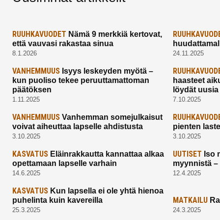
RUUHKAVUODET
RUUHKAVUOD
Nämä 9 merkkiä kertovat,
että vauvasi rakastaa sinua
huudattamall
8.1.2026
24.11.2025
VANHEMMUUS
RUUHKAVUOD
Isyys leskeyden myötä –
kun puoliso tekee peruuttamattoman
haasteet aik
päätöksen
löydät uusia
1.11.2025
7.10.2025
VANHEMMUUS
RUUHKAVUOD
Vanhemman somejulkaisut
voivat aiheuttaa lapselle ahdistusta
pienten last
3.10.2025
3.10.2025
KASVATUS
UUTISET
Eläinrakkautta kannattaa alkaa
Iso 
opettamaan lapselle varhain
myynnistä –
14.6.2025
12.4.2025
KASVATUS
Kun lapsella ei ole yhtä hienoa
MATKAILU
puhelinta kuin kavereilla
Ra
25.3.2025
24.3.2025