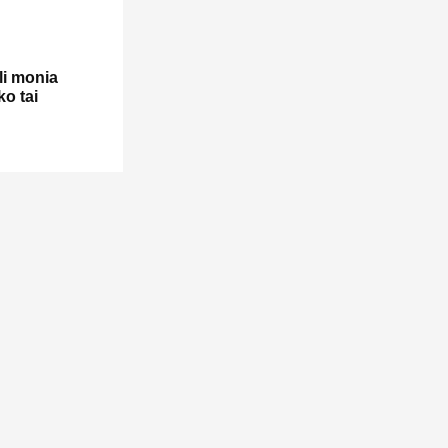
uli monia
ko tai