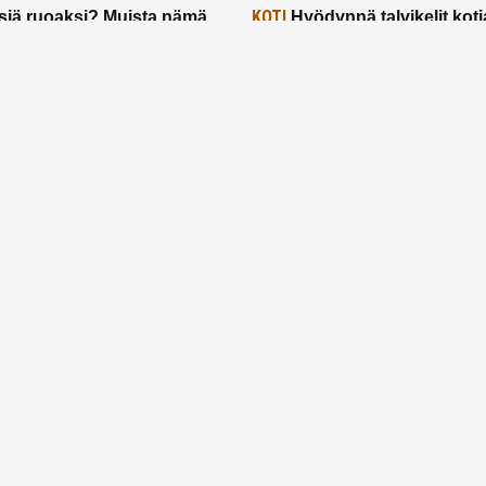
KOTI
siä ruoaksi? Muista nämä
Hyödynnä talvikelit koti
t paremman aterian
– 2 näppärää vinkkiä!
24.2.2025
Etusivu
Meistä
Ruuhkavuodet
Lapsiperhe
Vanhemmuus
Tietosuojalauseke
© 2026 Ruuhkavuodet.fi. Kaikki oikeudet pidätetään.