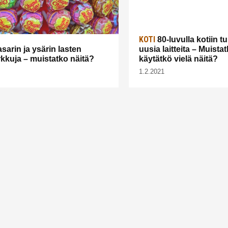
KOTI
80-luvulla kotiin t
sarin ja ysärin lasten
uusia laitteita – Muistat
kkuja – muistatko näitä?
käytätkö vielä näitä?
1.2.2021