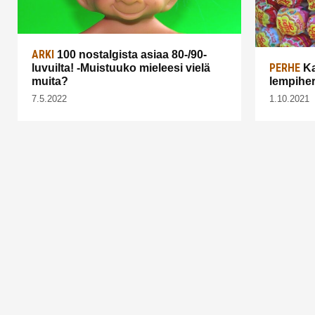
ARKI
100 nostalgista asiaa 80-/90-
PERHE
luvuilta! -Muistuuko mieleesi vielä
Ka
muita?
lempiher
7.5.2022
1.10.2021