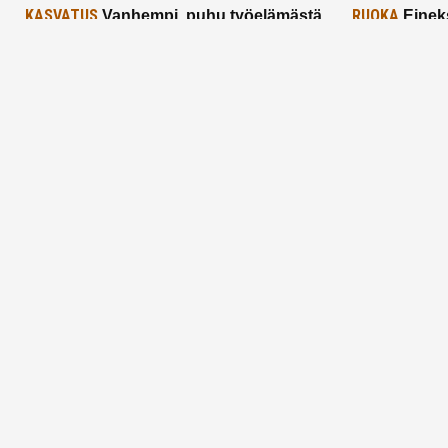
KASVATUS
RUOKA
Vanhempi, puhu työelämästä
Einek
lapselle – mutta mieti sanojasi!
asiat ja saa
25.2.2025
24.2.2025
Aitoa vertaistukea perhearkeen, lempeästi
myötäeläen
Facebook
Instagram
TikTok
X