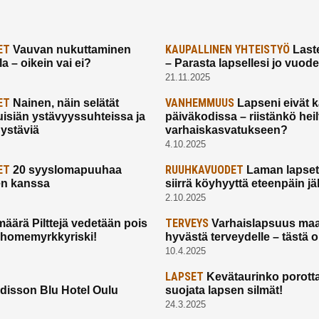
ET
KAUPALLINEN YHTEISTYÖ
Vauvan nukuttaminen
Laste
a – oikein vai ei?
– Parasta lapsellesi jo vuod
21.11.2025
ET
VANHEMMUUS
Nainen, näin selätät
Lapseni eivät 
uisiän ystävyyssuhteissa ja
päiväkodissa – riistänkö hei
 ystäviä
varhaiskasvatukseen?
4.10.2025
ET
RUUHKAVUODET
20 syyslomapuuhaa
Laman lapset,
en kanssa
siirrä köyhyyttä eteenpäin jäl
2.10.2025
TERVEYS
määrä Pilttejä vedetään pois
Varhaislapsuus maa
 homemyrkkyriski!
hyvästä terveydelle – tästä 
10.4.2025
LAPSET
Kevätaurinko porotta
disson Blu Hotel Oulu
suojata lapsen silmät!
24.3.2025