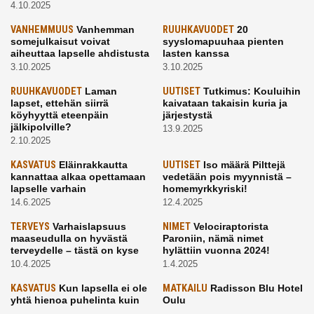
4.10.2025
VANHEMMUUS
Vanhemman
RUUHKAVUODET
20
somejulkaisut voivat
syyslomapuuhaa pienten
aiheuttaa lapselle ahdistusta
lasten kanssa
3.10.2025
3.10.2025
RUUHKAVUODET
Laman
UUTISET
Tutkimus: Kouluihin
lapset, ettehän siirrä
kaivataan takaisin kuria ja
köyhyyttä eteenpäin
järjestystä
jälkipolville?
13.9.2025
2.10.2025
KASVATUS
Eläinrakkautta
UUTISET
Iso määrä Pilttejä
kannattaa alkaa opettamaan
vedetään pois myynnistä –
lapselle varhain
homemyrkkyriski!
14.6.2025
12.4.2025
TERVEYS
Varhaislapsuus
NIMET
Velociraptorista
maaseudulla on hyvästä
Paroniin, nämä nimet
terveydelle – tästä on kyse
hylättiin vuonna 2024!
10.4.2025
1.4.2025
KASVATUS
Kun lapsella ei ole
MATKAILU
Radisson Blu Hotel
yhtä hienoa puhelinta kuin
Oulu
kavereilla
24.3.2025