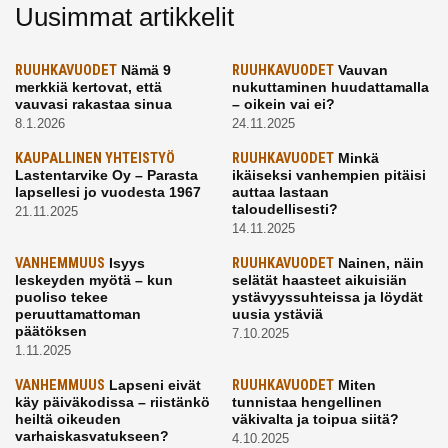
Uusimmat artikkelit
RUUHKAVUODET
Nämä 9
RUUHKAVUODET
Vauvan
merkkiä kertovat, että
nukuttaminen huudattamalla
vauvasi rakastaa sinua
– oikein vai ei?
8.1.2026
24.11.2025
KAUPALLINEN YHTEISTYÖ
RUUHKAVUODET
Minkä
Lastentarvike Oy – Parasta
ikäiseksi vanhempien pitäisi
lapsellesi jo vuodesta 1967
auttaa lastaan
taloudellisesti?
21.11.2025
14.11.2025
VANHEMMUUS
Isyys
RUUHKAVUODET
Nainen, näin
leskeyden myötä – kun
selätät haasteet aikuisiän
puoliso tekee
ystävyyssuhteissa ja löydät
peruuttamattoman
uusia ystäviä
päätöksen
7.10.2025
1.11.2025
VANHEMMUUS
Lapseni eivät
RUUHKAVUODET
Miten
käy päiväkodissa – riistänkö
tunnistaa hengellinen
heiltä oikeuden
väkivalta ja toipua siitä?
varhaiskasvatukseen?
4.10.2025