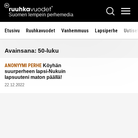
Siirry
Ruuhkavuodet.fi
Hae
sisältöön
Vali
Suomen lempein perhemedia
Etusivu
Ruuhkavuodet
Vanhemmuus
Lapsiperhe
Uutise
Avainsana:
50-luku
ANONYYMI PERHE
Köyhän
suurperheen lapsi-Nukuin
lapsuuteni maton päällä!
22.12.2022