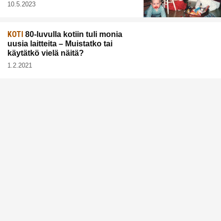
10.5.2023
KOTI
80-luvulla kotiin tuli monia
uusia laitteita – Muistatko tai
käytätkö vielä näitä?
1.2.2021