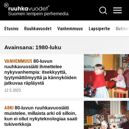
Siirry
Ruuhkavuodet.fi
Hae
sisältöön
Vali
Suomen lempein perhemedia
Etusivu
Ruuhkavuodet
Vanhemmuus
Lapsiperhe
Uutise
Avainsana:
1980-luku
VANHEMMUUS
80-luvun
ruuhkavuosiäiti ihmettelee
nykyvanhempia: itsekkyyttä,
tyytymättömyyttä ja kännyköiden
jatkuvaa räpläystä
12.5.2023
ARKI
80-luvun ruuhkavuosiäiti
muistelee, millaista arki oli silloin,
kun ei ollut nykyteknologiaa saati
tukiverkkoja