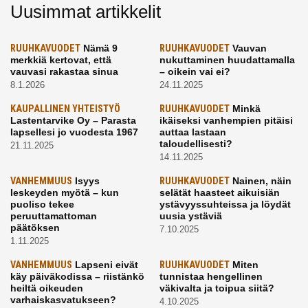
Uusimmat artikkelit
RUUHKAVUODET
Nämä 9
RUUHKAVUODET
Vauvan
merkkiä kertovat, että
nukuttaminen huudattamalla
vauvasi rakastaa sinua
– oikein vai ei?
8.1.2026
24.11.2025
KAUPALLINEN YHTEISTYÖ
RUUHKAVUODET
Minkä
Lastentarvike Oy – Parasta
ikäiseksi vanhempien pitäisi
lapsellesi jo vuodesta 1967
auttaa lastaan
taloudellisesti?
21.11.2025
14.11.2025
VANHEMMUUS
Isyys
RUUHKAVUODET
Nainen, näin
leskeyden myötä – kun
selätät haasteet aikuisiän
puoliso tekee
ystävyyssuhteissa ja löydät
peruuttamattoman
uusia ystäviä
päätöksen
7.10.2025
1.11.2025
VANHEMMUUS
Lapseni eivät
RUUHKAVUODET
Miten
käy päiväkodissa – riistänkö
tunnistaa hengellinen
heiltä oikeuden
väkivalta ja toipua siitä?
varhaiskasvatukseen?
4.10.2025