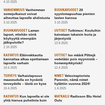
4.10.2025
VANHEMMUUS
Vanhemman
RUUHKAVUODET
20
somejulkaisut voivat
syyslomapuuhaa pienten
aiheuttaa lapselle ahdistusta
lasten kanssa
3.10.2025
3.10.2025
RUUHKAVUODET
Laman
UUTISET
Tutkimus: Kouluihin
lapset, ettehän siirrä
kaivataan takaisin kuria ja
köyhyyttä eteenpäin
järjestystä
jälkipolville?
13.9.2025
2.10.2025
KASVATUS
Eläinrakkautta
UUTISET
Iso määrä Pilttejä
kannattaa alkaa opettamaan
vedetään pois myynnistä –
lapselle varhain
homemyrkkyriski!
14.6.2025
12.4.2025
TERVEYS
Varhaislapsuus
NIMET
Velociraptorista
maaseudulla on hyvästä
Paroniin, nämä nimet
terveydelle – tästä on kyse
hylättiin vuonna 2024!
10.4.2025
1.4.2025
KASVATUS
Kun lapsella ei ole
MATKAILU
Radisson Blu Hotel
yhtä hienoa puhelinta kuin
Oulu
kavereilla
24.3.2025