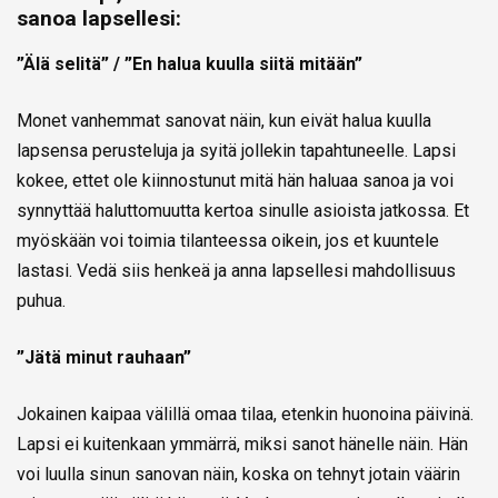
sanoa lapsellesi:
”Älä selitä” / ”En halua kuulla siitä mitään”
Monet vanhemmat sanovat näin, kun eivät halua kuulla
lapsensa perusteluja ja syitä jollekin tapahtuneelle. Lapsi
kokee, ettet ole kiinnostunut mitä hän haluaa sanoa ja voi
synnyttää haluttomuutta kertoa sinulle asioista jatkossa. Et
myöskään voi toimia tilanteessa oikein, jos et kuuntele
lastasi. Vedä siis henkeä ja anna lapsellesi mahdollisuus
puhua.
”Jätä minut rauhaan”
Jokainen kaipaa välillä omaa tilaa, etenkin huonoina päivinä.
Lapsi ei kuitenkaan ymmärrä, miksi sanot hänelle näin. Hän
voi luulla sinun sanovan näin, koska on tehnyt jotain väärin