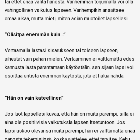
tai ettet enää välitä hänestä. Vanhemman torjunnalla voi olla
vahingollinen vaikutus lapseen. Vanhempikin ansaitsee
omaa aikaa, mutta mieti, miten asian muotoilet lapsellesi.
”Olisitpa enemmän kuin…”
Vertaamalla lastasi sisarukseen tai toiseen lapseen,
aiheutat vain pahan mielen. Vertaaminen ei välttämättä edes
kannusta lasta parantamaan käytöstään, sen sijaan lapsi voi
osoittaa entistä enemmän käytöstä, jota et halua nähdä.
”Hän on vain kateellinen”
Jos luot lapsellesi kuvaa, että hän on muita parempi, sillä ei
aina ole positiivisia vaikutuksia lapsen itsetuntoon. Jos
lapsi uskoo olevansa muita parempi, hän ei välttämättä enää
panosta tekemisiinsä, koska ajattelee, ettei tarvitse. Kehu