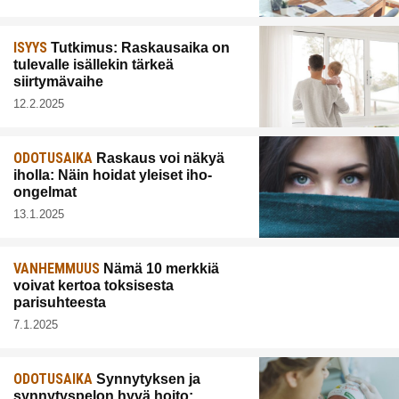
ISYYS
Tutkimus: Raskausaika on
tulevalle isällekin tärkeä
siirtymävaihe
12.2.2025
ODOTUSAIKA
Raskaus voi näkyä
iholla: Näin hoidat yleiset iho-
ongelmat
13.1.2025
VANHEMMUUS
Nämä 10 merkkiä
voivat kertoa toksisesta
parisuhteesta
7.1.2025
ODOTUSAIKA
Synnytyksen ja
synnytyspelon hyvä hoito: