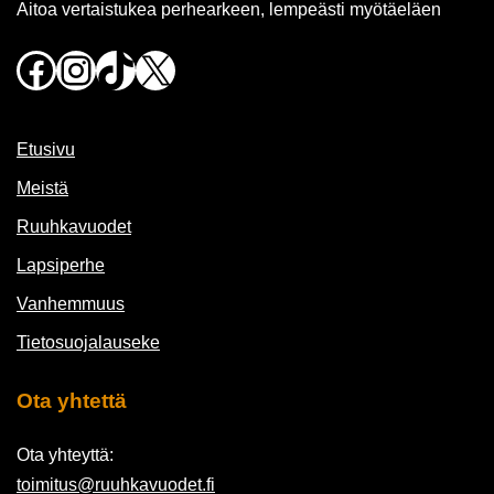
Aitoa vertaistukea perhearkeen, lempeästi myötäeläen
Facebook
Instagram
TikTok
X
Etusivu
Meistä
Ruuhkavuodet
Lapsiperhe
Vanhemmuus
Tietosuojalauseke
Ota yhtettä
Ota yhteyttä:
toimitus@ruuhkavuodet.fi