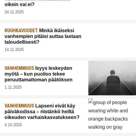
oikein vai ei?
24.11.2025
RUUHKAVUODET
Minkä ikäiseksi
vanhempien pitäisi auttaa lastaan
taloudellisesti?
14.11.2025
VANHEMMUUS
Isyys leskeyden
myötä – kun puoliso tekee
peruuttamattoman päätöksen
1.11.2025
VANHEMMUUS
Lapseni eivät käy
päiväkodissa – riistänkö heiltä
oikeuden varhaiskasvatukseen?
4.10.2025