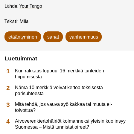
Lähde:
Your Tango
Teksti: Miia
etääntyminen
sanat
vanhemmuus
Luetuimmat
Kun rakkaus loppuu: 16 merkkiä tunteiden
hiipumisesta
Nämä 10 merkkiä voivat kertoa toksisesta
parisuhteesta
Mitä tehdä, jos vauva syö kakkaa tai muuta ei-
toivottua?
Aivoverenkiertohäiriöt kolmanneksi yleisin kuolinsyy
Suomessa – Mistä tunnistat oireet?