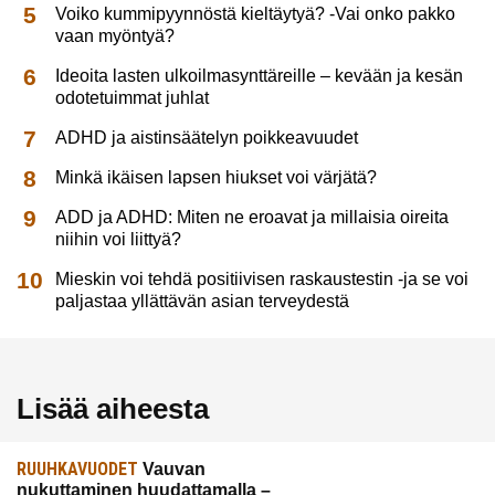
Voiko kummipyynnöstä kieltäytyä? -Vai onko pakko
vaan myöntyä?
Ideoita lasten ulkoilmasynttäreille – kevään ja kesän
odotetuimmat juhlat
ADHD ja aistinsäätelyn poikkeavuudet
Minkä ikäisen lapsen hiukset voi värjätä?
ADD ja ADHD: Miten ne eroavat ja millaisia oireita
niihin voi liittyä?
Mieskin voi tehdä positiivisen raskaustestin -ja se voi
paljastaa yllättävän asian terveydestä
Lisää aiheesta
RUUHKAVUODET
Vauvan
nukuttaminen huudattamalla –