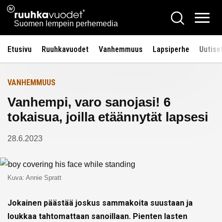
Siirry
Ruuhkavuodet.fi
Hae
Etusivulle
sisältöön
Vali
Suomen lempein perhemedia
Etusivu
Ruuhkavuodet
Vanhemmuus
Lapsiperhe
Uutise
VANHEMMUUS
Vanhempi, varo sanojasi! 6
tokaisua, joilla etäännytät lapsesi
28.6.2023
Kuva: Annie Spratt
Jokainen päästää joskus sammakoita suustaan ja
loukkaa tahtomattaan sanoillaan. Pienten lasten