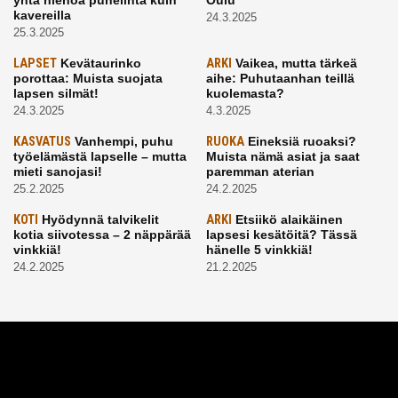
kavereilla
24.3.2025
25.3.2025
LAPSET
Kevätaurinko
ARKI
Vaikea, mutta tärkeä
porottaa: Muista suojata
aihe: Puhutaanhan teillä
lapsen silmät!
kuolemasta?
24.3.2025
4.3.2025
KASVATUS
Vanhempi, puhu
RUOKA
Eineksiä ruoaksi?
työelämästä lapselle – mutta
Muista nämä asiat ja saat
mieti sanojasi!
paremman aterian
25.2.2025
24.2.2025
KOTI
Hyödynnä talvikelit
ARKI
Etsiikö alaikäinen
kotia siivotessa – 2 näppärää
lapsesi kesätöitä? Tässä
vinkkiä!
hänelle 5 vinkkiä!
24.2.2025
21.2.2025