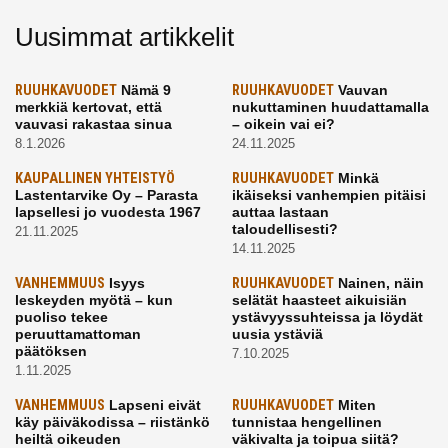
Uusimmat artikkelit
RUUHKAVUODET
Nämä 9
RUUHKAVUODET
Vauvan
merkkiä kertovat, että
nukuttaminen huudattamalla
vauvasi rakastaa sinua
– oikein vai ei?
8.1.2026
24.11.2025
KAUPALLINEN YHTEISTYÖ
RUUHKAVUODET
Minkä
Lastentarvike Oy – Parasta
ikäiseksi vanhempien pitäisi
lapsellesi jo vuodesta 1967
auttaa lastaan
taloudellisesti?
21.11.2025
14.11.2025
VANHEMMUUS
Isyys
RUUHKAVUODET
Nainen, näin
leskeyden myötä – kun
selätät haasteet aikuisiän
puoliso tekee
ystävyyssuhteissa ja löydät
peruuttamattoman
uusia ystäviä
päätöksen
7.10.2025
1.11.2025
VANHEMMUUS
Lapseni eivät
RUUHKAVUODET
Miten
käy päiväkodissa – riistänkö
tunnistaa hengellinen
heiltä oikeuden
väkivalta ja toipua siitä?