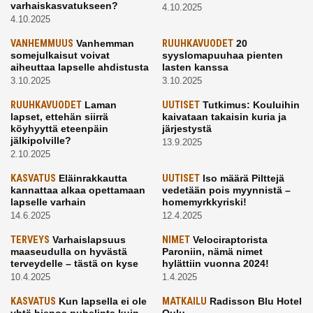
varhaiskasvatukseen?
4.10.2025
4.10.2025
VANHEMMUUS
Vanhemman
RUUHKAVUODET
20
somejulkaisut voivat
syyslomapuuhaa pienten
aiheuttaa lapselle ahdistusta
lasten kanssa
3.10.2025
3.10.2025
RUUHKAVUODET
Laman
UUTISET
Tutkimus: Kouluihin
lapset, ettehän siirrä
kaivataan takaisin kuria ja
köyhyyttä eteenpäin
järjestystä
jälkipolville?
13.9.2025
2.10.2025
KASVATUS
Eläinrakkautta
UUTISET
Iso määrä Pilttejä
kannattaa alkaa opettamaan
vedetään pois myynnistä –
lapselle varhain
homemyrkkyriski!
14.6.2025
12.4.2025
TERVEYS
Varhaislapsuus
NIMET
Velociraptorista
maaseudulla on hyvästä
Paroniin, nämä nimet
terveydelle – tästä on kyse
hylättiin vuonna 2024!
10.4.2025
1.4.2025
KASVATUS
Kun lapsella ei ole
MATKAILU
Radisson Blu Hotel
yhtä hienoa puhelinta kuin
Oulu