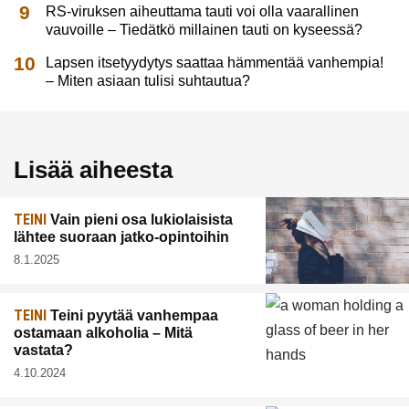
RS-viruksen aiheuttama tauti voi olla vaarallinen
vauvoille – Tiedätkö millainen tauti on kyseessä?
Lapsen itsetyydytys saattaa hämmentää vanhempia!
– Miten asiaan tulisi suhtautua?
Lisää aiheesta
TEINI
Vain pieni osa lukiolaisista
lähtee suoraan jatko-opintoihin
8.1.2025
TEINI
Teini pyytää vanhempaa
ostamaan alkoholia – Mitä
vastata?
4.10.2024