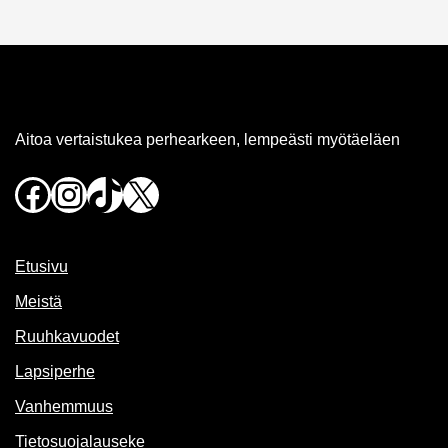
Aitoa vertaistukea perhearkeen, lempeästi myötäeläen
Facebook
Instagram
TikTok
X
Etusivu
Meistä
Ruuhkavuodet
Lapsiperhe
Vanhemmuus
Tietosuojalauseke