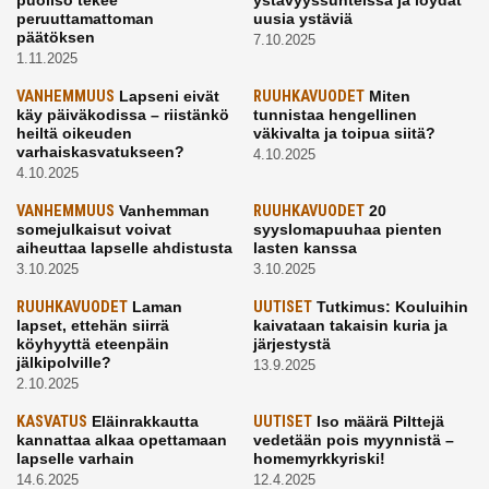
peruuttamattoman
uusia ystäviä
päätöksen
7.10.2025
1.11.2025
VANHEMMUUS
Lapseni eivät
RUUHKAVUODET
Miten
käy päiväkodissa – riistänkö
tunnistaa hengellinen
heiltä oikeuden
väkivalta ja toipua siitä?
varhaiskasvatukseen?
4.10.2025
4.10.2025
VANHEMMUUS
Vanhemman
RUUHKAVUODET
20
somejulkaisut voivat
syyslomapuuhaa pienten
aiheuttaa lapselle ahdistusta
lasten kanssa
3.10.2025
3.10.2025
RUUHKAVUODET
Laman
UUTISET
Tutkimus: Kouluihin
lapset, ettehän siirrä
kaivataan takaisin kuria ja
köyhyyttä eteenpäin
järjestystä
jälkipolville?
13.9.2025
2.10.2025
KASVATUS
Eläinrakkautta
UUTISET
Iso määrä Pilttejä
kannattaa alkaa opettamaan
vedetään pois myynnistä –
lapselle varhain
homemyrkkyriski!
14.6.2025
12.4.2025