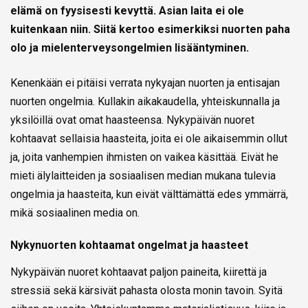
elämä on fyysisesti kevyttä. Asian laita ei ole
kuitenkaan niin. Siitä kertoo esimerkiksi nuorten paha
olo ja mielenterveysongelmien lisääntyminen.
Kenenkään
ei pitäisi verrata nykyajan nuorten ja entisajan
nuorten ongelmia. Kullakin aikakaudella, yhteiskunnalla ja
yksilöillä ovat omat haasteensa. Nykypäivän nuoret
kohtaavat sellaisia haasteita, joita ei ole aikaisemmin ollut
ja, joita vanhempien ihmisten on vaikea käsittää. Eivät he
mieti älylaitteiden ja sosiaalisen median mukana tulevia
ongelmia ja haasteita, kun eivät välttämättä edes ymmärrä,
mikä sosiaalinen media on.
Nykynuorten kohtaamat ongelmat ja haasteet
Nykypäivän nuoret kohtaavat paljon paineita, kiirettä ja
stressiä sekä kärsivät pahasta olosta monin tavoin. Syitä