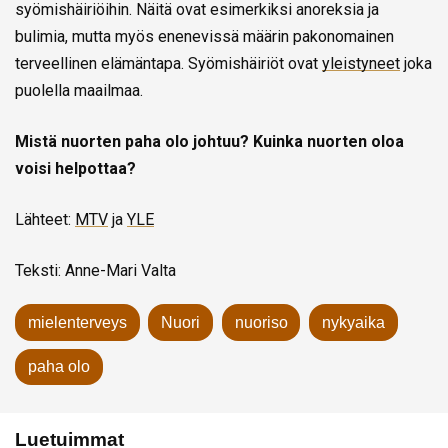
syömishäiriöihin. Näitä ovat esimerkiksi anoreksia ja
bulimia, mutta myös enenevissä määrin pakonomainen
terveellinen elämäntapa. Syömishäiriöt ovat
yleistyneet
joka
puolella maailmaa.
Mistä nuorten paha olo johtuu? Kuinka nuorten oloa
voisi helpottaa?
Lähteet:
MTV
ja
YLE
Teksti: Anne-Mari Valta
mielenterveys
Nuori
nuoriso
nykyaika
paha olo
Luetuimmat