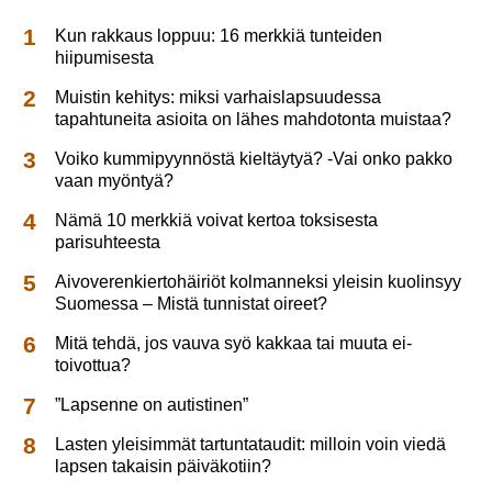
Kun rakkaus loppuu: 16 merkkiä tunteiden
hiipumisesta
Muistin kehitys: miksi varhaislapsuudessa
tapahtuneita asioita on lähes mahdotonta muistaa?
Voiko kummipyynnöstä kieltäytyä? -Vai onko pakko
vaan myöntyä?
Nämä 10 merkkiä voivat kertoa toksisesta
parisuhteesta
Aivoverenkiertohäiriöt kolmanneksi yleisin kuolinsyy
Suomessa – Mistä tunnistat oireet?
Mitä tehdä, jos vauva syö kakkaa tai muuta ei-
toivottua?
”Lapsenne on autistinen”
Lasten yleisimmät tartuntataudit: milloin voin viedä
lapsen takaisin päiväkotiin?