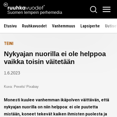
Siirry
Ruuhkavuodet.fi
Hae
Etusivulle
sisältöön
Vali
Suomen lempein perhemedia
Etusivu
Ruuhkavuodet
Vanhemmuus
Lapsiperhe
Uutise
TEINI
Nykyajan nuorilla ei ole helppoa
vaikka toisin väitetään
1.6.2023
Kuva: Pexels/ Pixabay
Monesti kuulee vanhemman ikäpolven väittävän, että
nykyajan nuorilla on niin helppoa: ei ole puutetta
mistään, koneet tekevät kaiken ihmisten puolesta ja