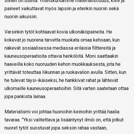
siihen on useita. Yhteiskuntamme materialistisuus, kiire ja
paineet vaikuttavat myös lapsiin ja etenkin nuoriin sekä
nuoriin aikuisiin.
Varsinkin tytöt kohtaavat kovia ulkonäköpaineita. He
kokevat jo nuorena tarvetta muokata omaa kehoaan, kun
näkevät sosiaalisessa mediassa erilaisia filttereitä ja
kauneusoperaatioita ottavia henkilöitä. Moni saattaakin
haaveilla koko nuoruuden kehon muokkauksesta, jota he
yrittävät toteuttaa liikunnan ja ruokavalion avulla. Sitten, kun
he tulevat täysi-ikäiseksi, he hankkivat rahat ja lähtevät
ulkomaille kauneusoperaatioihin. Sitä varten saatetaan ottaa
jopa pankista lainaa.
Materialismi voi johtaa huonoihin keinoihin yrittää haalia
tavaraa. ”Yksi valitettava ja lisääntynyt ilmiö on, että jotkut
nuoret tytöt suostuvat jopa seksiin rahaa vastaan,