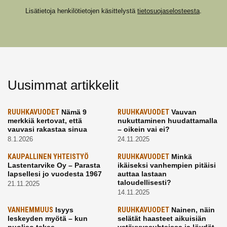
Lisätietoja henkilötietojen käsittelystä
tietosuojaselosteesta
.
Uusimmat artikkelit
RUUHKAVUODET
Nämä 9
RUUHKAVUODET
Vauvan
merkkiä kertovat, että
nukuttaminen huudattamalla
vauvasi rakastaa sinua
– oikein vai ei?
8.1.2026
24.11.2025
KAUPALLINEN YHTEISTYÖ
RUUHKAVUODET
Minkä
Lastentarvike Oy – Parasta
ikäiseksi vanhempien pitäisi
lapsellesi jo vuodesta 1967
auttaa lastaan
taloudellisesti?
21.11.2025
14.11.2025
VANHEMMUUS
Isyys
RUUHKAVUODET
Nainen, näin
leskeyden myötä – kun
selätät haasteet aikuisiän
puoliso tekee
ystävyyssuhteissa ja löydät