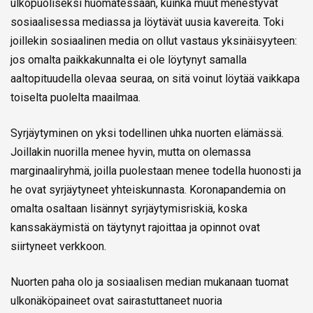
ulkopuoliseksi huomatessaan, kuinka muut menestyvät
sosiaalisessa mediassa ja löytävät uusia kavereita. Toki
joillekin sosiaalinen media on ollut vastaus yksinäisyyteen:
jos omalta paikkakunnalta ei ole löytynyt samalla
aaltopituudella olevaa seuraa, on sitä voinut löytää vaikkapa
toiselta puolelta maailmaa.
Syrjäytyminen on yksi todellinen uhka nuorten elämässä.
Joillakin nuorilla menee hyvin, mutta on olemassa
marginaaliryhmä, joilla puolestaan menee todella huonosti ja
he ovat syrjäytyneet yhteiskunnasta. Koronapandemia on
omalta osaltaan lisännyt syrjäytymisriskiä, koska
kanssakäymistä on täytynyt rajoittaa ja opinnot ovat
siirtyneet verkkoon.
Nuorten paha olo ja sosiaalisen median mukanaan tuomat
ulkonäköpaineet ovat sairastuttaneet nuoria