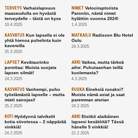
TERVEYS
Varhaislapsuus
NIMET
Velociraptorista
maaseudulla on hyvästä
Paroniin, nämä nimet
terveydelle – tästä on kyse
hylättiin vuonna 2024!
10.4.2025
1.4.2025
KASVATUS
Kun lapsella ei ole
MATKAILU
Radisson Blu Hotel
yhtä hienoa puhelinta kuin
Oulu
kavereilla
24.3.2025
25.3.2025
LAPSET
Kevätaurinko
ARKI
Vaikea, mutta tärkeä
porottaa: Muista suojata
aihe: Puhutaanhan teillä
lapsen silmät!
kuolemasta?
24.3.2025
4.3.2025
KASVATUS
Vanhempi, puhu
RUOKA
Eineksiä ruoaksi?
työelämästä lapselle – mutta
Muista nämä asiat ja saat
mieti sanojasi!
paremman aterian
25.2.2025
24.2.2025
KOTI
Hyödynnä talvikelit
ARKI
Etsiikö alaikäinen
kotia siivotessa – 2 näppärää
lapsesi kesätöitä? Tässä
vinkkiä!
hänelle 5 vinkkiä!
24.2.2025
21.2.2025