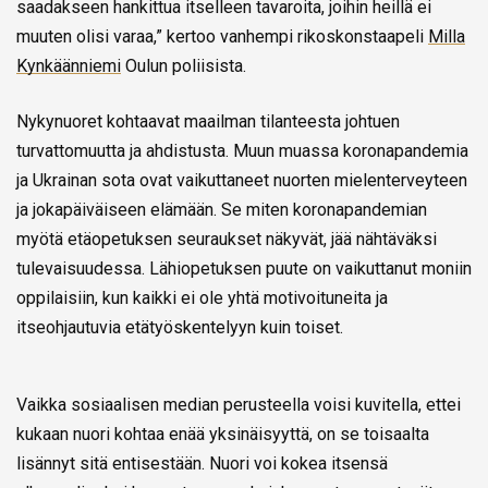
saadakseen hankittua itselleen tavaroita, joihin heillä ei
muuten olisi varaa,” kertoo vanhempi rikoskonstaapeli
Milla
Kynkäänniemi
Oulun poliisista.
Nykynuoret kohtaavat maailman tilanteesta johtuen
turvattomuutta ja ahdistusta. Muun muassa koronapandemia
ja Ukrainan sota ovat vaikuttaneet nuorten mielenterveyteen
ja jokapäiväiseen elämään. Se miten koronapandemian
myötä etäopetuksen seuraukset näkyvät, jää nähtäväksi
tulevaisuudessa. Lähiopetuksen puute on vaikuttanut moniin
oppilaisiin, kun kaikki ei ole yhtä motivoituneita ja
itseohjautuvia etätyöskentelyyn kuin toiset.
Vaikka sosiaalisen median perusteella voisi kuvitella, ettei
kukaan nuori kohtaa enää yksinäisyyttä, on se toisaalta
lisännyt sitä entisestään. Nuori voi kokea itsensä