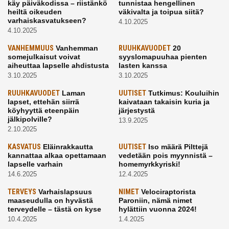
käy päiväkodissa – riistänkö
tunnistaa hengellinen
heiltä oikeuden
väkivalta ja toipua siitä?
varhaiskasvatukseen?
4.10.2025
4.10.2025
VANHEMMUUS
Vanhemman
RUUHKAVUODET
20
somejulkaisut voivat
syyslomapuuhaa pienten
aiheuttaa lapselle ahdistusta
lasten kanssa
3.10.2025
3.10.2025
RUUHKAVUODET
Laman
UUTISET
Tutkimus: Kouluihin
lapset, ettehän siirrä
kaivataan takaisin kuria ja
köyhyyttä eteenpäin
järjestystä
jälkipolville?
13.9.2025
2.10.2025
KASVATUS
Eläinrakkautta
UUTISET
Iso määrä Pilttejä
kannattaa alkaa opettamaan
vedetään pois myynnistä –
lapselle varhain
homemyrkkyriski!
14.6.2025
12.4.2025
TERVEYS
Varhaislapsuus
NIMET
Velociraptorista
maaseudulla on hyvästä
Paroniin, nämä nimet
terveydelle – tästä on kyse
hylättiin vuonna 2024!
10.4.2025
1.4.2025