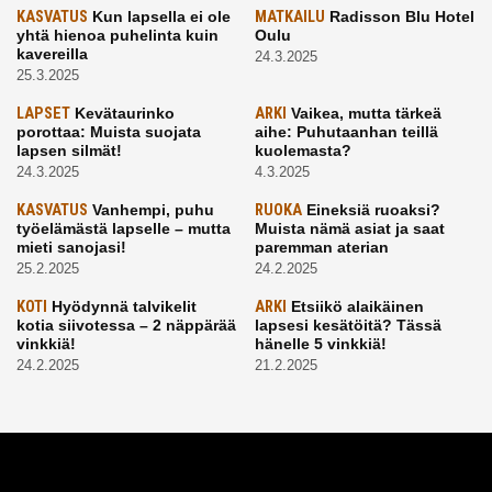
KASVATUS
Kun lapsella ei ole
MATKAILU
Radisson Blu Hotel
yhtä hienoa puhelinta kuin
Oulu
kavereilla
24.3.2025
25.3.2025
LAPSET
Kevätaurinko
ARKI
Vaikea, mutta tärkeä
porottaa: Muista suojata
aihe: Puhutaanhan teillä
lapsen silmät!
kuolemasta?
24.3.2025
4.3.2025
KASVATUS
Vanhempi, puhu
RUOKA
Eineksiä ruoaksi?
työelämästä lapselle – mutta
Muista nämä asiat ja saat
mieti sanojasi!
paremman aterian
25.2.2025
24.2.2025
KOTI
Hyödynnä talvikelit
ARKI
Etsiikö alaikäinen
kotia siivotessa – 2 näppärää
lapsesi kesätöitä? Tässä
vinkkiä!
hänelle 5 vinkkiä!
24.2.2025
21.2.2025