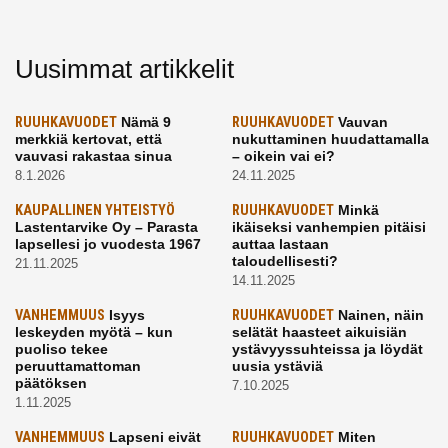
Uusimmat artikkelit
RUUHKAVUODET
Nämä 9
RUUHKAVUODET
Vauvan
merkkiä kertovat, että
nukuttaminen huudattamalla
vauvasi rakastaa sinua
– oikein vai ei?
8.1.2026
24.11.2025
KAUPALLINEN YHTEISTYÖ
RUUHKAVUODET
Minkä
Lastentarvike Oy – Parasta
ikäiseksi vanhempien pitäisi
lapsellesi jo vuodesta 1967
auttaa lastaan
taloudellisesti?
21.11.2025
14.11.2025
VANHEMMUUS
Isyys
RUUHKAVUODET
Nainen, näin
leskeyden myötä – kun
selätät haasteet aikuisiän
puoliso tekee
ystävyyssuhteissa ja löydät
peruuttamattoman
uusia ystäviä
päätöksen
7.10.2025
1.11.2025
VANHEMMUUS
Lapseni eivät
RUUHKAVUODET
Miten