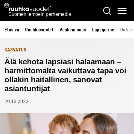
Siirry
Ruuhkavuodet.fi
Hae
Etusivulle
sisältöön
Vali
Suomen lempein perhemedia
Etusivu
Ruuhkavuodet
Vanhemmuus
Lapsiperhe
Uutise
KASVATUS
Älä kehota lapsiasi halaamaan –
harmittomalta vaikuttava tapa voi
ollakin haitallinen, sanovat
asiantuntijat
29.12.2022