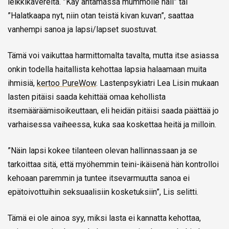
leikkikavereita. ”Käy antamassa mummolle hali” tai
”Halatkaapa nyt, niin otan teistä kivan kuvan”, saattaa
vanhempi sanoa ja lapsi/lapset suostuvat.
Tämä voi vaikuttaa harmittomalta tavalta, mutta itse asiassa
onkin todella haitallista kehottaa lapsia halaamaan muita
ihmisiä,
kertoo PureWow
. Lastenpsykiatri Lea Lisin mukaan
lasten pitäisi saada kehittää omaa kehollista
itsemääräämisoikeuttaan, eli heidän pitäisi saada päättää jo
varhaisessa vaiheessa, kuka saa koskettaa heitä ja milloin.
”Näin lapsi kokee tilanteen olevan hallinnassaan ja se
tarkoittaa sitä, että myöhemmin teini-ikäisenä hän kontrolloi
kehoaan paremmin ja tuntee itsevarmuutta sanoa ei
epätoivottuihin seksuaalisiin kosketuksiin”, Lis selitti.
Tämä ei ole ainoa syy, miksi lasta ei kannatta kehottaa,