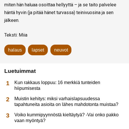
miten hän haluaa osoittaa hellyyttä – ja se taito palvelee
häntä hyvin (ja pitää hänet turvassa) teinivuosina ja sen
jälkeen.
Teksti: Miia
halaus
lapset
neuvot
Luetuimmat
Kun rakkaus loppuu: 16 merkkiä tunteiden
hiipumisesta
Muistin kehitys: miksi varhaislapsuudessa
tapahtuneita asioita on lähes mahdotonta muistaa?
Voiko kummipyynnöstä kieltäytyä? -Vai onko pakko
vaan myöntyä?