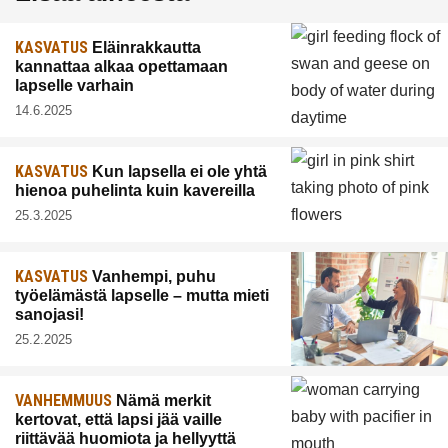
KASVATUS
Eläinrakkautta
kannattaa alkaa opettamaan
lapselle varhain
14.6.2025
KASVATUS
Kun lapsella ei ole yhtä
hienoa puhelinta kuin kavereilla
25.3.2025
KASVATUS
Vanhempi, puhu
työelämästä lapselle – mutta mieti
sanojasi!
25.2.2025
VANHEMMUUS
Nämä merkit
kertovat, että lapsi jää vaille
riittävää huomiota ja hellyyttä