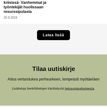
kriisissä- Vanhemmat ja
työntekijät huolissaan
resurssipulasta
20.9.2024
Lataa lisää
Tilaa uutiskirje
Aitoa vertaistukea perhearkeen, lempeästi myötäeläen
Lisätietoja henkilötietojen käsittelystä
tietosuojaselosteesta
.