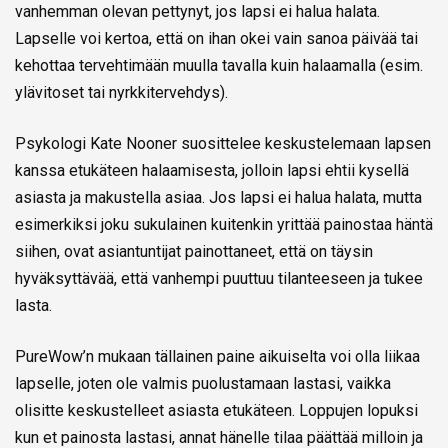
vanhemman olevan pettynyt, jos lapsi ei halua halata.
Lapselle voi kertoa, että on ihan okei vain sanoa päivää tai
kehottaa tervehtimään muulla tavalla kuin halaamalla (esim.
ylävitoset tai nyrkkitervehdys).
Psykologi Kate Nooner suosittelee keskustelemaan lapsen
kanssa etukäteen halaamisesta, jolloin lapsi ehtii kysellä
asiasta ja makustella asiaa. Jos lapsi ei halua halata, mutta
esimerkiksi joku sukulainen kuitenkin yrittää painostaa häntä
siihen, ovat asiantuntijat painottaneet, että on täysin
hyväksyttävää, että vanhempi puuttuu tilanteeseen ja tukee
lasta.
PureWow’n mukaan tällainen paine aikuiselta voi olla liikaa
lapselle, joten ole valmis puolustamaan lastasi, vaikka
olisitte keskustelleet asiasta etukäteen. Loppujen lopuksi
kun et painosta lastasi, annat hänelle tilaa päättää milloin ja