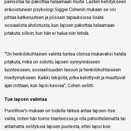
painostaa tai pakottaa halaamaan muita. Lasten kehitykseen
erikoistuneen psykologi Siggie Cohenin mukaan se voi
johtaa katkeruuteen ja joissain tapauksissa lisätä
sosiaalista ahdistusta, kun lapsen pakottaa halaamaan
jotakuta silloin, kun hän ei halua niin tehdä.
”On henkilökohtainen valinta tuntea olonsa mukavaksi halata
jotakuta, mikä on sidottu lapsen synnynnäiseen
luonteeseen, sosiaalisuuden tasoon ja henkilökohtaiseen
mieltymykseen. Kaikki tekijöitä, jotka kehittyvät ja muuttuvat
ajan mittaan, kun lapsi kasvaa”, Cohen selitti.
Tue lapsen valintaa
PureWow’n mukaan on todella tärkeä antaa lapsen itse
valita, miten hän toimii tilanteessa ja olla pahoittelematta tai
antamatta selityksiä lapsen puolesta, ettei lapsi koe