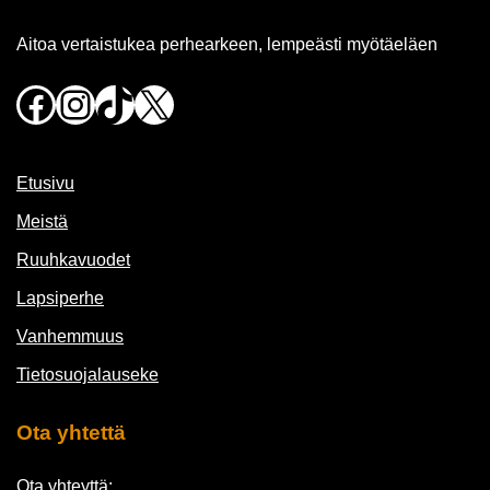
Aitoa vertaistukea perhearkeen, lempeästi myötäeläen
Facebook
Instagram
TikTok
X
Etusivu
Meistä
Ruuhkavuodet
Lapsiperhe
Vanhemmuus
Tietosuojalauseke
Ota yhtettä
Ota yhteyttä: