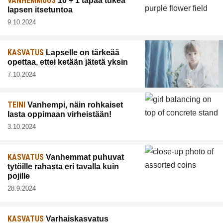
VANHEMMUUS
10 + 1 tapaa tukea
lapsen itsetuntoa
9.10.2024
KASVATUS
Lapselle on tärkeää
opettaa, ettei ketään jätetä yksin
7.10.2024
TEINI
Vanhempi, näin rohkaiset
lasta oppimaan virheistään!
3.10.2024
KASVATUS
Vanhemmat puhuvat
tytöille rahasta eri tavalla kuin
pojille
28.9.2024
KASVATUS
Varhaiskasvatus