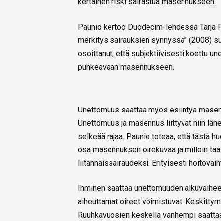
kertainen riski sairastua masennukseen.
Paunio kertoo Duodecim-lehdessä Tarja P
merkitys sairauksien synnyssä” (2008) s
osoittanut, että subjektiivisesti koettu
puhkeavaan masennukseen.
Unettomuus saattaa myös esiintyä masennu
Unettomuus ja masennus liittyvät niin lähei
selkeää rajaa. Paunio toteaa, että tästä hu
osa masennuksen oirekuvaa ja milloin taa
liitännäissairaudeksi. Erityisesti hoitovai
Ihminen saattaa unettomuuden alkuvaihees
aiheuttamat oireet voimistuvat. Keskittym
Ruuhkavuosien keskellä vanhempi saatta