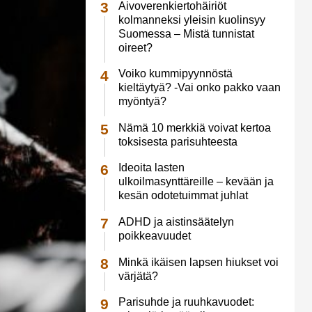
Aivoverenkiertohäiriöt
kolmanneksi yleisin kuolinsyy
Suomessa – Mistä tunnistat
oireet?
Voiko kummipyynnöstä
kieltäytyä? -Vai onko pakko vaan
myöntyä?
Nämä 10 merkkiä voivat kertoa
toksisesta parisuhteesta
Ideoita lasten
ulkoilmasynttäreille – kevään ja
kesän odotetuimmat juhlat
ADHD ja aistinsäätelyn
poikkeavuudet
Minkä ikäisen lapsen hiukset voi
värjätä?
Parisuhde ja ruuhkavuodet: