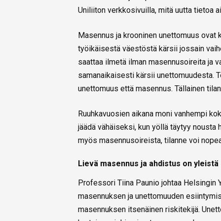
Uniliiton verkkosivuilla, mitä uutta tietoa
Masennus ja krooninen unettomuus ovat k
työikäisestä väestöstä kärsii jossain va
saattaa ilmetä ilman masennusoireita ja v
samanaikaisesti kärsii unettomuudesta. T
unettomuus että masennus. Tällainen tilann
Ruuhkavuosien aikana moni vanhempi kokee
jäädä vähäiseksi, kun yöllä täytyy nousta
myös masennusoireista, tilanne voi nopea
Lievä masennus ja ahdistus on yleistä 
Professori Tiina Paunio johtaa Helsingin Y
masennuksen ja unettomuuden esiintymist
masennuksen itsenäinen riskitekijä. Unet