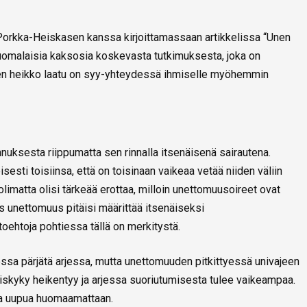
orkka-Heiskasen kanssa kirjoittamassaan artikkelissa “Unen
uomalaisia kaksosia koskevasta tutkimuksesta, joka on
 unen heikko laatu on syy-yhteydessä ihmiselle myöhemmin
ksesta riippumatta sen rinnalla itsenäisenä sairautena.
sesti toisiinsa, että on toisinaan vaikeaa vetää niiden väliin
olimatta olisi tärkeää erottaa, milloin unettomuusoireet ovat
s unettomuus pitäisi määrittää itsenäiseksi
htoehtoja pohtiessa tällä on merkitystä.
sa pärjätä arjessa, mutta unettomuuden pitkittyessä univajeen
iskyky heikentyy ja arjessa suoriutumisesta tulee vaikeampaa.
a uupua huomaamattaan.