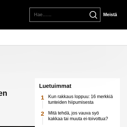
Hae
Meistä
Luetuimmat
en
Kun rakkaus loppuu: 16 merkkiä
tunteiden hiipumisesta
Mitä tehdä, jos vauva syö
kakkaa tai muuta ei-toivottua?