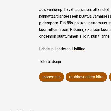
Jos vanhempi havahtuu siihen, että nukahta
kannattaa tilanteeseen puuttua varhaises
pidempään. Pitkään jatkuva unettomuus sy
kuormittumiseen. Pitkään jatkuneen kuorm
ongelmiin puuttuminen silloin, kun tilanne 
Lähde ja lisätietoa:
Uniliitto
Teksti: Sonja
masennus
ruuhkavuosien kiire