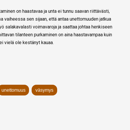
minen on haastavaa ja unta ei tunnu saavan riittävästi,
sa vaiheessa sen sijaan, että antaa unettomuuden jatkua
ö salakavalasti voimavaroja ja saattaa johtaa henkiseen
ittavan tilanteen purkaminen on aina haastavampaa kuin
ei vielä ole kestänyt kauaa.
unettomuus
väsymys