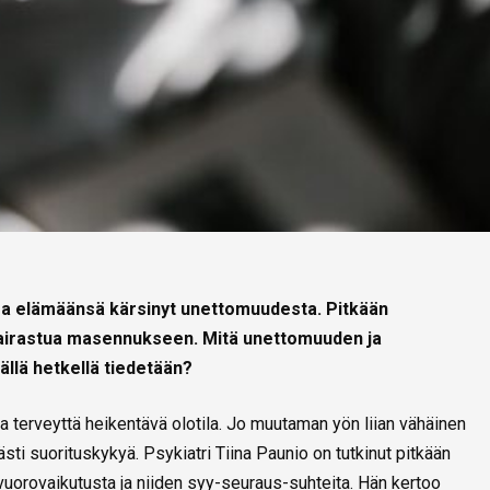
sa elämäänsä kärsinyt unettomuudesta. Pitkään
sairastua masennukseen. Mitä unettomuuden ja
llä hetkellä tiedetään?
 terveyttä heikentävä olotila. Jo muutaman yön liian vähäinen
ästi suorituskykyä. Psykiatri Tiina Paunio on tutkinut pitkään
uorovaikutusta ja niiden syy-seuraus-suhteita. Hän kertoo