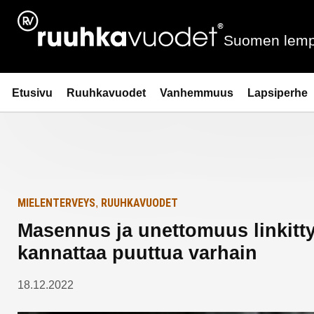
Siirry
Etusivulle
sisältöön
Suomen lemp
Ruuhkavuodet.fi
Etusivu
Ruuhkavuodet
Vanhemmuus
Lapsiperhe
MIELENTERVEYS
RUUHKAVUODET
,
Masennus ja unettomuus linkitty
kannattaa puuttua varhain
18.12.2022