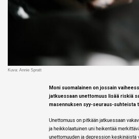
Kuva: Annie Spratt
Moni suomalainen on jossain vaihees
jatkuessaan unettomuus lisää riskiä 
masennuksen syy-seuraus-suhteista tä
Unettomuus on pitkään jatkuessaan vakava
ja heikkolaatuinen uni heikentää merkittäv
unettomuuden ja depression keskinäistä v