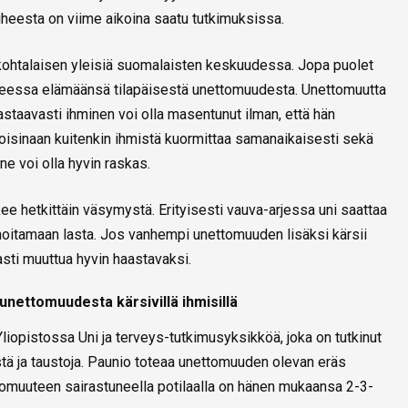
 aiheesta on viime aikoina saatu tutkimuksissa.
ohtalaisen yleisiä suomalaisten keskuudessa. Jopa puolet
iheessa elämäänsä tilapäisestä unettomuudesta. Unettomuutta
astaavasti ihminen voi olla masentunut ilman, että hän
oisinaan kuitenkin ihmistä kuormittaa samanaikaisesti sekä
e voi olla hyvin raskas.
 hetkittäin väsymystä. Erityisesti vauva-arjessa uni saattaa
 hoitamaan lasta. Jos vanhempi unettomuuden lisäksi kärsii
sti muuttua hyvin haastavaksi.
unettomuudesta kärsivillä ihmisillä
liopistossa Uni ja terveys-tutkimusyksikköä, joka on tutkinut
ä ja taustoja. Paunio toteaa unettomuuden olevan eräs
tomuuteen sairastuneella potilaalla on hänen mukaansa 2-3-