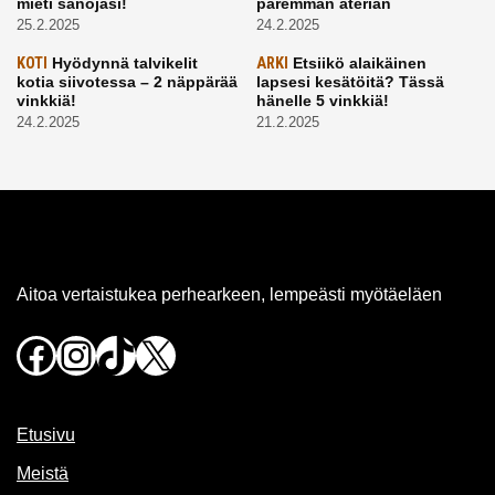
mieti sanojasi!
paremman aterian
25.2.2025
24.2.2025
KOTI
Hyödynnä talvikelit
ARKI
Etsiikö alaikäinen
kotia siivotessa – 2 näppärää
lapsesi kesätöitä? Tässä
vinkkiä!
hänelle 5 vinkkiä!
24.2.2025
21.2.2025
Aitoa vertaistukea perhearkeen, lempeästi myötäeläen
Facebook
Instagram
TikTok
X
Etusivu
Meistä