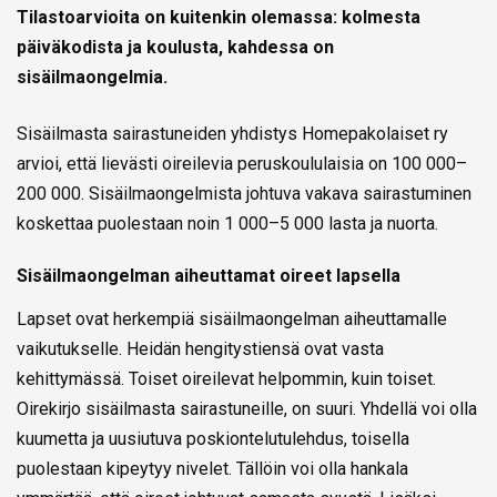
Tilastoarvioita on kuitenkin olemassa: kolmesta
päiväkodista ja koulusta, kahdessa on
sisäilmaongelmia.
Sisäilmasta sairastuneiden yhdistys Homepakolaiset ry
arvioi, että lievästi oireilevia peruskoululaisia on 100 000–
200 000. Sisäilmaongelmista johtuva vakava sairastuminen
koskettaa puolestaan noin 1 000–5 000 lasta ja nuorta.
Sisäilmaongelman aiheuttamat oireet lapsella
Lapset ovat herkempiä sisäilmaongelman aiheuttamalle
vaikutukselle. Heidän hengitystiensä ovat vasta
kehittymässä. Toiset oireilevat helpommin, kuin toiset.
Oirekirjo sisäilmasta sairastuneille, on suuri. Yhdellä voi olla
kuumetta ja uusiutuva poskiontelutulehdus, toisella
puolestaan kipeytyy nivelet. Tällöin voi olla hankala