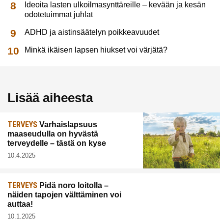
Ideoita lasten ulkoilmasynttäreille – kevään ja kesän
odotetuimmat juhlat
ADHD ja aistinsäätelyn poikkeavuudet
Minkä ikäisen lapsen hiukset voi värjätä?
Lisää aiheesta
TERVEYS
Varhaislapsuus
maaseudulla on hyvästä
terveydelle – tästä on kyse
10.4.2025
TERVEYS
Pidä noro loitolla –
näiden tapojen välttäminen voi
auttaa!
10.1.2025