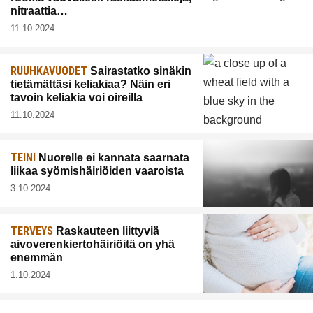
nitraattia…
11.10.2024
RUUHKAVUODET
Sairastatko sinäkin
tietämättäsi keliakiaa? Näin eri
tavoin keliakia voi oireilla
11.10.2024
TEINI
Nuorelle ei kannata saarnata
liikaa syömishäiriöiden vaaroista
3.10.2024
TERVEYS
Raskauteen liittyviä
aivoverenkiertohäiriöitä on yhä
enemmän
1.10.2024