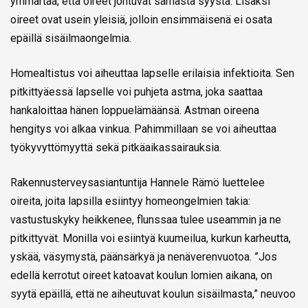
ymmärtää, että oireet johtuvat samasta syystä. Lisäksi
oireet ovat usein yleisiä, jolloin ensimmäisenä ei osata
epäillä sisäilmaongelmia.
Homealtistus voi aiheuttaa lapselle erilaisia infektioita. Sen
pitkittyäessä lapselle voi puhjeta astma, joka saattaa
hankaloittaa hänen loppuelämäänsä. Astman oireena
hengitys voi alkaa vinkua. Pahimmillaan se voi aiheuttaa
työkyvyttömyyttä sekä pitkäaikassairauksia.
Rakennusterveysasiantuntija Hannele Rämö luettelee
oireita, joita lapsilla esiintyy homeongelmien takia:
vastustuskyky heikkenee, flunssaa tulee useammin ja ne
pitkittyvät. Monilla voi esiintyä kuumeilua, kurkun karheutta,
yskää, väsymystä, päänsärkyä ja nenäverenvuotoa. ”Jos
edellä kerrotut oireet katoavat koulun lomien aikana, on
syytä epäillä, että ne aiheutuvat koulun sisäilmasta,” neuvoo