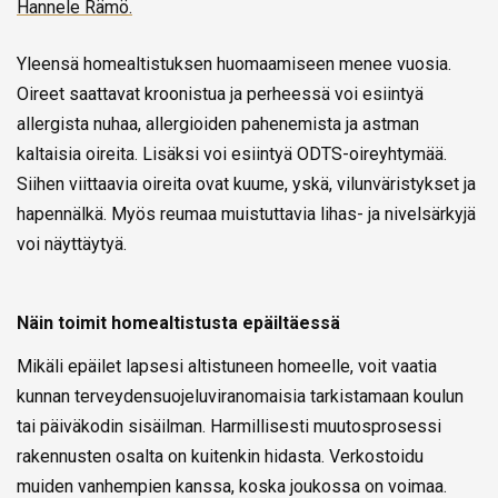
Hannele Rämö.
Yleensä homealtistuksen huomaamiseen menee vuosia.
Oireet saattavat kroonistua ja perheessä voi esiintyä
allergista nuhaa, allergioiden pahenemista ja astman
kaltaisia oireita. Lisäksi voi esiintyä ODTS-oireyhtymää.
Siihen viittaavia oireita ovat kuume, yskä, vilunväristykset ja
hapennälkä. Myös reumaa muistuttavia lihas- ja nivelsärkyjä
voi näyttäytyä.
Näin toimit homealtistusta epäiltäessä
Mikäli epäilet lapsesi altistuneen homeelle, voit vaatia
kunnan terveydensuojeluviranomaisia tarkistamaan koulun
tai päiväkodin sisäilman. Harmillisesti muutosprosessi
rakennusten osalta on kuitenkin hidasta. Verkostoidu
muiden vanhempien kanssa, koska joukossa on voimaa.