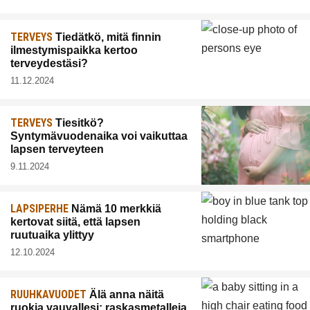
TERVEYS
Tiedätkö, mitä finnin
ilmestymispaikka kertoo
terveydestäsi?
11.12.2024
TERVEYS
Tiesitkö?
Syntymävuodenaika voi vaikuttaa
lapsen terveyteen
9.11.2024
LAPSIPERHE
Nämä 10 merkkiä
kertovat siitä, että lapsen
ruutuaika ylittyy
12.10.2024
RUUHKAVUODET
Älä anna näitä
ruokia vauvallesi: raskasmetalleja,