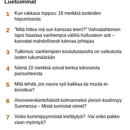
Luetuimmat
Kun rakkaus loppuu: 16 merkkiä tunteiden
hiipumisesta
”Mitä hittoa mä sun kanssas teen!?” Vahvatahtoinen
lapsi haastaa vanhempia välillä hulluuteen asti –
kasvatat mahdollisesti tulevaa johtajaa
Tutkimus: vanhempien koulutustasolla on vaikutusta
lasten lukumäärään
Nämä 10 merkkiä voivat kertoa toksisesta
parisuhteesta
Mitä tehdä, jos vauva syö kakkaa tai muuta ei-
toivottua?
Aivoverenkiertohäiriöt kolmanneksi yleisin kuolinsyy
Suomessa – Mistä tunnistat oireet?
Voiko kummipyynnöstä kieltäytyä? -Vai onko pakko
vaan myöntyä?