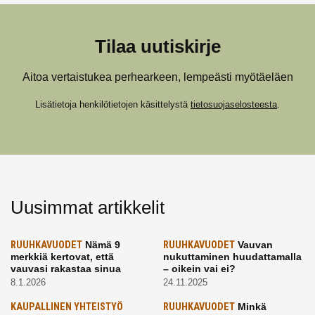
Tilaa uutiskirje
Aitoa vertaistukea perhearkeen, lempeästi myötäeläen
Lisätietoja henkilötietojen käsittelystä
tietosuojaselosteesta
.
Uusimmat artikkelit
RUUHKAVUODET
Nämä 9
RUUHKAVUODET
Vauvan
merkkiä kertovat, että
nukuttaminen huudattamalla
vauvasi rakastaa sinua
– oikein vai ei?
8.1.2026
24.11.2025
KAUPALLINEN YHTEISTYÖ
RUUHKAVUODET
Minkä