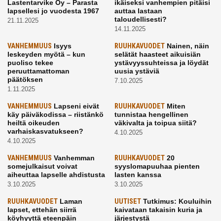
Lastentarvike Oy – Parasta
ikäiseksi vanhempien pitäisi
lapsellesi jo vuodesta 1967
auttaa lastaan
taloudellisesti?
21.11.2025
14.11.2025
VANHEMMUUS
Isyys
RUUHKAVUODET
Nainen, näin
leskeyden myötä – kun
selätät haasteet aikuisiän
puoliso tekee
ystävyyssuhteissa ja löydät
peruuttamattoman
uusia ystäviä
päätöksen
7.10.2025
1.11.2025
VANHEMMUUS
Lapseni eivät
RUUHKAVUODET
Miten
käy päiväkodissa – riistänkö
tunnistaa hengellinen
heiltä oikeuden
väkivalta ja toipua siitä?
varhaiskasvatukseen?
4.10.2025
4.10.2025
VANHEMMUUS
Vanhemman
RUUHKAVUODET
20
somejulkaisut voivat
syyslomapuuhaa pienten
aiheuttaa lapselle ahdistusta
lasten kanssa
3.10.2025
3.10.2025
RUUHKAVUODET
Laman
UUTISET
Tutkimus: Kouluihin
lapset, ettehän siirrä
kaivataan takaisin kuria ja
köyhyyttä eteenpäin
järjestystä