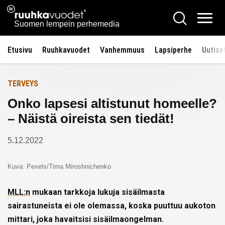
Siirry
Ruuhkavuodet.fi
Hae
Etusivulle
sisältöön
Vali
Suomen lempein perhemedia
Etusivu
Ruuhkavuodet
Vanhemmuus
Lapsiperhe
Uutise
TERVEYS
Onko lapsesi altistunut homeelle?
– Näistä oireista sen tiedät!
5.12.2022
Kuva: Pexels/Tima Miroshnichenko
MLL:n
mukaan tarkkoja lukuja sisäilmasta
sairastuneista ei ole olemassa, koska puuttuu aukoton
mittari, joka havaitsisi sisäilmaongelman.