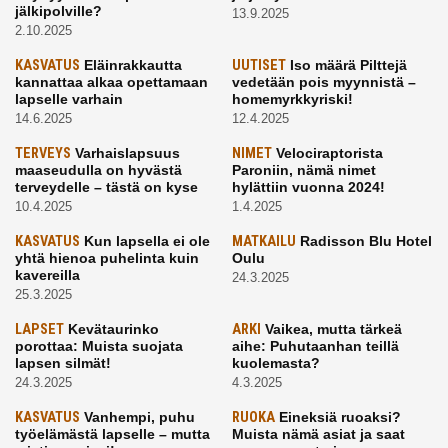
jälkipolville?
13.9.2025
2.10.2025
KASVATUS
Eläinrakkautta
UUTISET
Iso määrä Pilttejä
kannattaa alkaa opettamaan
vedetään pois myynnistä –
lapselle varhain
homemyrkkyriski!
14.6.2025
12.4.2025
TERVEYS
Varhaislapsuus
NIMET
Velociraptorista
maaseudulla on hyvästä
Paroniin, nämä nimet
terveydelle – tästä on kyse
hylättiin vuonna 2024!
10.4.2025
1.4.2025
KASVATUS
Kun lapsella ei ole
MATKAILU
Radisson Blu Hotel
yhtä hienoa puhelinta kuin
Oulu
kavereilla
24.3.2025
25.3.2025
LAPSET
Kevätaurinko
ARKI
Vaikea, mutta tärkeä
porottaa: Muista suojata
aihe: Puhutaanhan teillä
lapsen silmät!
kuolemasta?
24.3.2025
4.3.2025
KASVATUS
Vanhempi, puhu
RUOKA
Eineksiä ruoaksi?
työelämästä lapselle – mutta
Muista nämä asiat ja saat