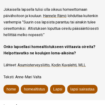
Jokaisella lapsella tulisi olla oikeus homeettomaan
päivähoitoon ja kouluun.
Hannele Rämö
lohduttaa kuitenkin
vanhempia ”Suurin osa lapsista parantuu tai ainakin tulee
oireettomiksi. Altistuksen loputtua oireilu pääsääntöisesti
hellittää melko nopeasti.”
Onko lapsellasi homealtistukseen viittaavia oireita?
Helpottavatko ne koulujen loma-aikoina?
Lähteet:
Asumisterveysliitto
,
Kodin Kuvalehti
,
MLL
Teksti: Anne-Mari Valta
home
homealtistus
Lapsi
lapsi sairastaa